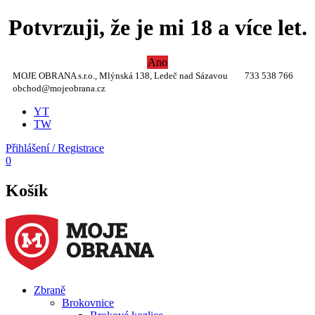
Potvrzuji, že je mi 18 a více let.
Ano
MOJE OBRANA s.r.o., Mlýnská 138, Ledeč nad Sázavou
733 538 766
obchod@mojeobrana.cz
YT
TW
Přihlášení / Registrace
0
Košík
Zbraně
Brokovnice