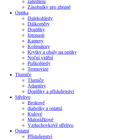
zahrdlení
Zásobníky pro zbraně
Optika
Dalekohledy
Dálkoměry
Doplňky
fotopasti
Kamery
Kolimátory
Krytky a obaly na optiky
Noční vidění
Puškohledy
Termovize
Tlumiče
Tlumiče
Adaptéry
Doplňky a příslušenství
Střelivo
Brokové
diabolky a ostatní
Kulové
Malorážkové
Vzduchovkové střelivo
Ostatní
Příslušenství