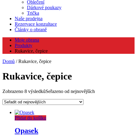
Oblečení
Dárkové poukazy
Trička
Naše prodejna
Rezervace konzultace
Články o obraně
Moje obrana
Produkty
Rukavice, čepice
Domů
/ Rukavice, čepice
Rukavice, čepice
Zobrazeno 8 výsledků
Seřazeno od nejnovějších
Přidat do košíku
Opasek