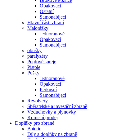
Brokové kozlice
Opakovací
Ostatní
Samonabíjecí
Hlavní části zbraní
Malorážky
Jednoranové
Opakovací
Samonabíjecí
obušky
paralyzéry
Pepřové spreje
Pistole
Pušky
Jednoranové
Opakovací
Perkusní
Samonabíjecí
Revolvery
Sběratelské a investiční zbraně
Vzduchovky a plynovky
Komisní prodej
Doplňky pro zbraně
Baterie
Díly a doplňky na zbraně