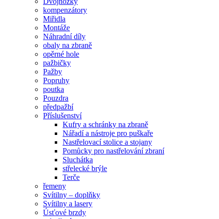
Dvojnožky
kompenzátory
Miřidla
Montáže
Náhradní díly
obaly na zbraně
opěrné hole
pažbičky
Pažby
Popruhy
poutka
Pouzdra
předpažbí
Příslušenství
Kufry a schránky na zbraně
Nářadí a nástroje pro puškaře
Nastřelovací stolice a stojany
Pomůcky pro nastřelování zbraní
Sluchátka
střelecké brýle
Terče
řemeny
Svítilny – doplňky
Svítilny a lasery
Úsťové brzdy