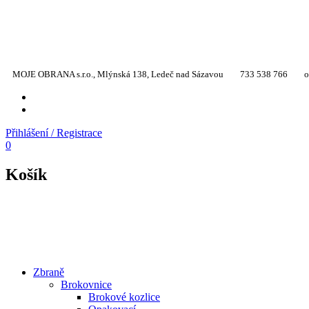
MOJE OBRANA s.r.o., Mlýnská 138, Ledeč nad Sázavou
733 538 766
o
YT
TW
Přihlášení / Registrace
0
Košík
Zbraně
Brokovnice
Brokové kozlice