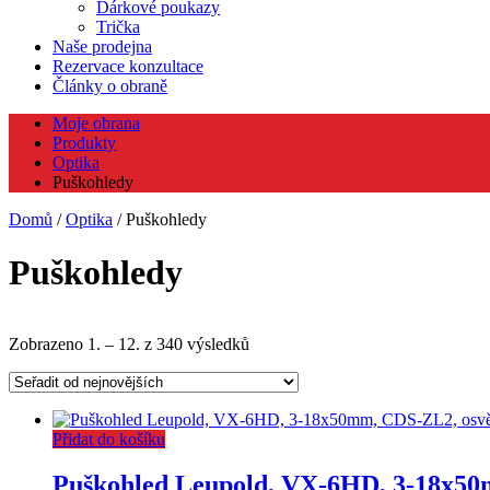
Dárkové poukazy
Trička
Naše prodejna
Rezervace konzultace
Články o obraně
Moje obrana
Produkty
Optika
Puškohledy
Domů
/
Optika
/ Puškohledy
Puškohledy
Seřazeno
Zobrazeno 1. – 12. z 340 výsledků
od
nejnovějších
Přidat do košíku
Puškohled Leupold, VX-6HD, 3-18x50