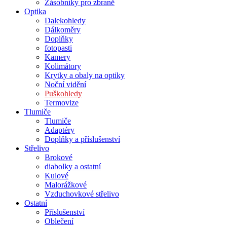
Zásobníky pro zbraně
Optika
Dalekohledy
Dálkoměry
Doplňky
fotopasti
Kamery
Kolimátory
Krytky a obaly na optiky
Noční vidění
Puškohledy
Termovize
Tlumiče
Tlumiče
Adaptéry
Doplňky a příslušenství
Střelivo
Brokové
diabolky a ostatní
Kulové
Malorážkové
Vzduchovkové střelivo
Ostatní
Příslušenství
Oblečení