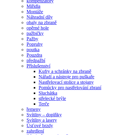
kompenzátory
Miřidla
Montáže
Náhradní díly
obaly na zbraně
opěrné hole
pažbičky
Pažby
Popruhy
poutka
Pouzdra
předpažbí
Příslušenství
Kufry a schránky na zbraně
Nářadí a nástroje pro puškaře
Nastřelovací stolice a stojany
Pomůcky pro nastřelování zbraní
Sluchátka
střelecké brýle
Terče
řemeny
Svítilny – doplňky
Svítilny a lasery
Úsťové brzdy
zahrdlení