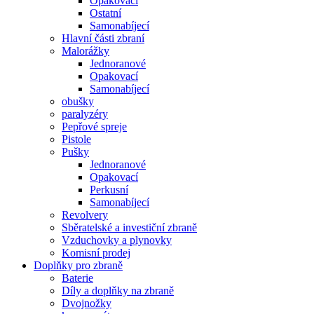
Opakovací
Ostatní
Samonabíjecí
Hlavní části zbraní
Malorážky
Jednoranové
Opakovací
Samonabíjecí
obušky
paralyzéry
Pepřové spreje
Pistole
Pušky
Jednoranové
Opakovací
Perkusní
Samonabíjecí
Revolvery
Sběratelské a investiční zbraně
Vzduchovky a plynovky
Komisní prodej
Doplňky pro zbraně
Baterie
Díly a doplňky na zbraně
Dvojnožky