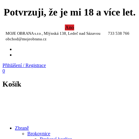
Potvrzuji, že je mi 18 a více let.
Ano
MOJE OBRANA s.r.o., Mlýnská 138, Ledeč nad Sázavou
733 538 766
obchod@mojeobrana.cz
YT
TW
Přihlášení / Registrace
0
Košík
Zbraně
Brokovnice