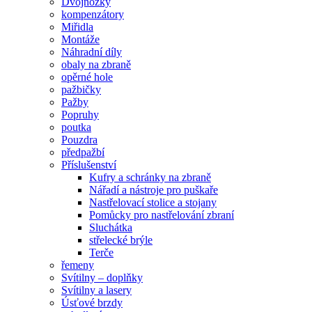
Dvojnožky
kompenzátory
Miřidla
Montáže
Náhradní díly
obaly na zbraně
opěrné hole
pažbičky
Pažby
Popruhy
poutka
Pouzdra
předpažbí
Příslušenství
Kufry a schránky na zbraně
Nářadí a nástroje pro puškaře
Nastřelovací stolice a stojany
Pomůcky pro nastřelování zbraní
Sluchátka
střelecké brýle
Terče
řemeny
Svítilny – doplňky
Svítilny a lasery
Úsťové brzdy