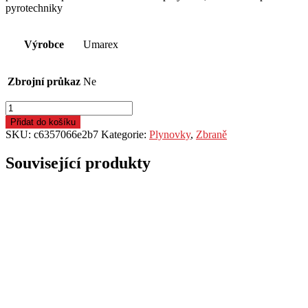
pyrotechniky
Výrobce
Umarex
Zbrojní průkaz
Ne
Plynová
pistole
Přidat do košíku
Walther
SKU:
c6357066e2b7
Kategorie:
Plynovky
,
Zbraně
P99
cal.9mm
Související produkty
kat.C-
I
černá
množství