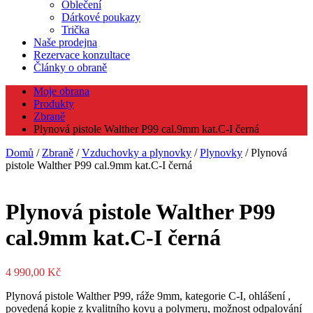
Oblečení
Dárkové poukazy
Trička
Naše prodejna
Rezervace konzultace
Články o obraně
Moje obrana
Produkty
Zbraně
Plynová pistole Walther P99 cal.9mm kat.C-I černá
Domů
/
Zbraně
/
Vzduchovky a plynovky
/
Plynovky
/ Plynová
pistole Walther P99 cal.9mm kat.C-I černá
Plynová pistole Walther P99
cal.9mm kat.C-I černá
4 990,00
Kč
Plynová pistole Walther P99, ráže 9mm, kategorie C-I, ohlášení ,
povedená kopie z kvalitního kovu a polymeru, možnost odpalování