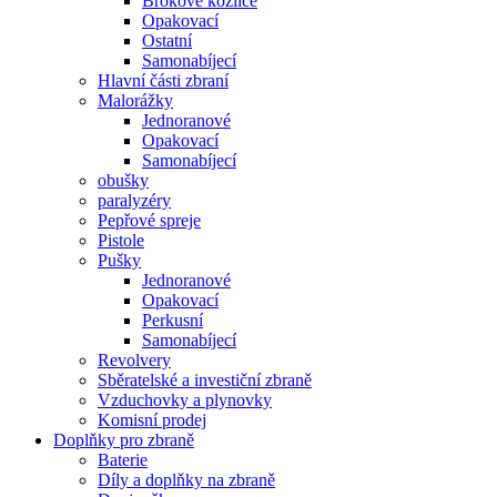
Brokové kozlice
Opakovací
Ostatní
Samonabíjecí
Hlavní části zbraní
Malorážky
Jednoranové
Opakovací
Samonabíjecí
obušky
paralyzéry
Pepřové spreje
Pistole
Pušky
Jednoranové
Opakovací
Perkusní
Samonabíjecí
Revolvery
Sběratelské a investiční zbraně
Vzduchovky a plynovky
Komisní prodej
Doplňky pro zbraně
Baterie
Díly a doplňky na zbraně