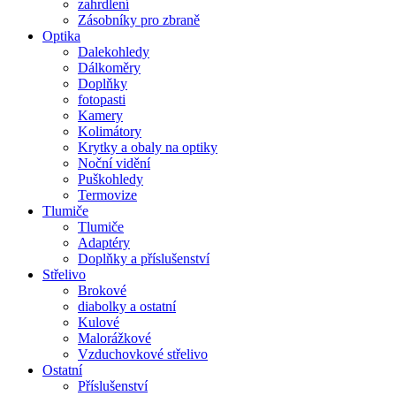
zahrdlení
Zásobníky pro zbraně
Optika
Dalekohledy
Dálkoměry
Doplňky
fotopasti
Kamery
Kolimátory
Krytky a obaly na optiky
Noční vidění
Puškohledy
Termovize
Tlumiče
Tlumiče
Adaptéry
Doplňky a příslušenství
Střelivo
Brokové
diabolky a ostatní
Kulové
Malorážkové
Vzduchovkové střelivo
Ostatní
Příslušenství