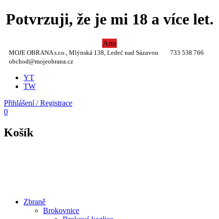
Potvrzuji, že je mi 18 a více let.
Ano
MOJE OBRANA s.r.o., Mlýnská 138, Ledeč nad Sázavou
733 538 766
obchod@mojeobrana.cz
YT
TW
Přihlášení / Registrace
0
Košík
Zbraně
Brokovnice