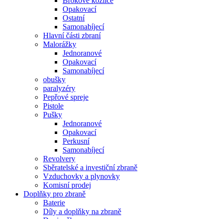
Brokové kozlice
Opakovací
Ostatní
Samonabíjecí
Hlavní části zbraní
Malorážky
Jednoranové
Opakovací
Samonabíjecí
obušky
paralyzéry
Pepřové spreje
Pistole
Pušky
Jednoranové
Opakovací
Perkusní
Samonabíjecí
Revolvery
Sběratelské a investiční zbraně
Vzduchovky a plynovky
Komisní prodej
Doplňky pro zbraně
Baterie
Díly a doplňky na zbraně