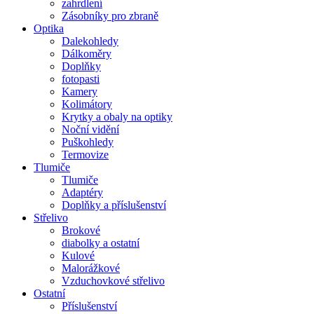
zahrdlení
Zásobníky pro zbraně
Optika
Dalekohledy
Dálkoměry
Doplňky
fotopasti
Kamery
Kolimátory
Krytky a obaly na optiky
Noční vidění
Puškohledy
Termovize
Tlumiče
Tlumiče
Adaptéry
Doplňky a příslušenství
Střelivo
Brokové
diabolky a ostatní
Kulové
Malorážkové
Vzduchovkové střelivo
Ostatní
Příslušenství