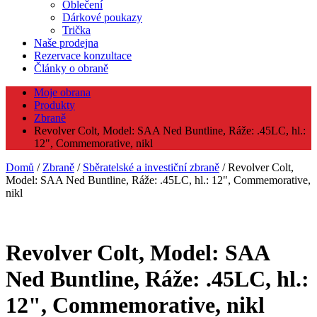
Oblečení
Dárkové poukazy
Trička
Naše prodejna
Rezervace konzultace
Články o obraně
Moje obrana
Produkty
Zbraně
Revolver Colt, Model: SAA Ned Buntline, Ráže: .45LC, hl.:
12", Commemorative, nikl
Domů
/
Zbraně
/
Sběratelské a investiční zbraně
/ Revolver Colt,
Model: SAA Ned Buntline, Ráže: .45LC, hl.: 12", Commemorative,
nikl
Revolver Colt, Model: SAA
Ned Buntline, Ráže: .45LC, hl.:
12", Commemorative, nikl