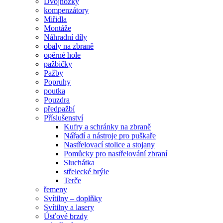
Dvojnožky
kompenzátory
Miřidla
Montáže
Náhradní díly
obaly na zbraně
opěrné hole
pažbičky
Pažby
Popruhy
poutka
Pouzdra
předpažbí
Příslušenství
Kufry a schránky na zbraně
Nářadí a nástroje pro puškaře
Nastřelovací stolice a stojany
Pomůcky pro nastřelování zbraní
Sluchátka
střelecké brýle
Terče
řemeny
Svítilny – doplňky
Svítilny a lasery
Úsťové brzdy