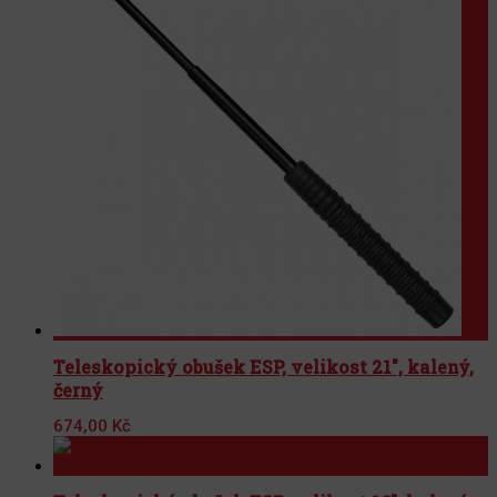
Teleskopický obušek ESP, velikost 21", kalený,
černý
674,00
Kč