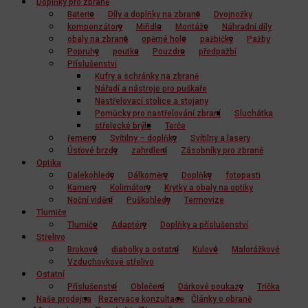
Doplňky pro zbraně
Baterie
Díly a doplňky na zbraně
Dvojnožky
kompenzátory
Miřidla
Montáže
Náhradní díly
obaly na zbraně
opěrné hole
pažbičky
Pažby
Popruhy
poutka
Pouzdra
předpažbí
Příslušenství
Kufry a schránky na zbraně
Nářadí a nástroje pro puškaře
Nastřelovací stolice a stojany
Pomůcky pro nastřelování zbraní
Sluchátka
střelecké brýle
Terče
řemeny
Svítilny – doplňky
Svítilny a lasery
Úsťové brzdy
zahrdlení
Zásobníky pro zbraně
Optika
Dalekohledy
Dálkoměry
Doplňky
fotopasti
Kamery
Kolimátory
Krytky a obaly na optiky
Noční vidění
Puškohledy
Termovize
Tlumiče
Tlumiče
Adaptéry
Doplňky a příslušenství
Střelivo
Brokové
diabolky a ostatní
Kulové
Malorážkové
Vzduchovkové střelivo
Ostatní
Příslušenství
Oblečení
Dárkové poukazy
Trička
Naše prodejna
Rezervace konzultace
Články o obraně