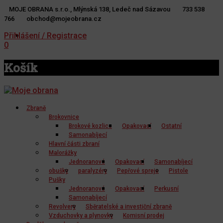
MOJE OBRANA s.r.o., Mlýnská 138, Ledeč nad Sázavou
733 538
766
obchod@mojeobrana.cz
YT
TW
Přihlášení / Registrace
0
Košík
Zbraně
Brokovnice
Brokové kozlice
Opakovací
Ostatní
Samonabíjecí
Hlavní části zbraní
Malorážky
Jednoranové
Opakovací
Samonabíjecí
obušky
paralyzéry
Pepřové spreje
Pistole
Pušky
Jednoranové
Opakovací
Perkusní
Samonabíjecí
Revolvery
Sběratelské a investiční zbraně
Vzduchovky a plynovky
Komisní prodej