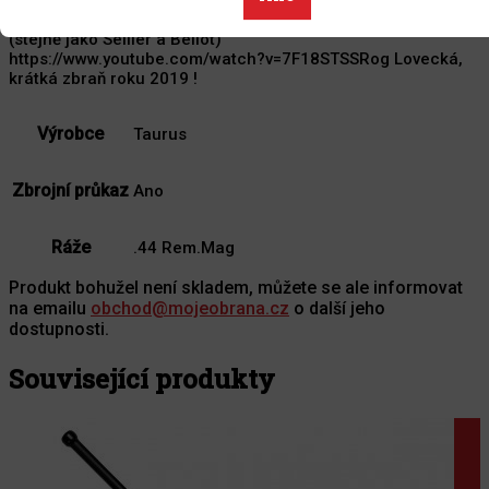
otevřené v roce 2016, která je součástí koncernu CBS
(stejně jako Sellier a Bellot)
https://www.youtube.com/watch?v=7F18STSSRog Lovecká,
krátká zbraň roku 2019 !
Výrobce
Taurus
Zbrojní průkaz
Ano
Ráže
.44 Rem.Mag
Produkt bohužel není skladem, můžete se ale informovat
na emailu
obchod@mojeobrana.cz
o další jeho
dostupnosti.
Související produkty