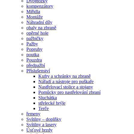
Dvojnožky
kompenzátory
Miřidla
Montáže
Náhradní díly
obaly na zbraně
opěrné hole
pažbičky
Pažby
Popruhy
poutka
Pouzdra
předpažbí
Příslušenství
Kufry a schránky na zbraně
Nářadí a nástroje pro puškaře
Nastřelovací stolice a stojany
Pomůcky pro nastřelování zbraní
Sluchátka
střelecké brýle
Terče
řemeny
Svítilny – doplňky
Svítilny a lasery
Úsťové brzdy