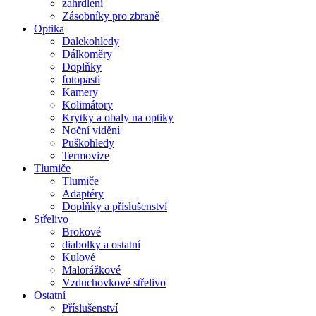
zahrdlení
Zásobníky pro zbraně
Optika
Dalekohledy
Dálkoměry
Doplňky
fotopasti
Kamery
Kolimátory
Krytky a obaly na optiky
Noční vidění
Puškohledy
Termovize
Tlumiče
Tlumiče
Adaptéry
Doplňky a příslušenství
Střelivo
Brokové
diabolky a ostatní
Kulové
Malorážkové
Vzduchovkové střelivo
Ostatní
Příslušenství