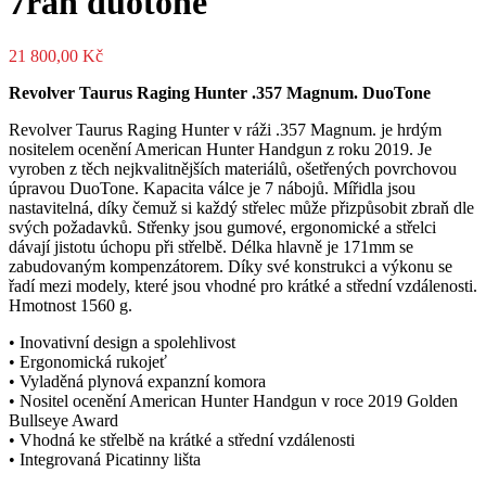
7ran duotone
21 800,00
Kč
Revolver Taurus Raging Hunter .357 Magnum. DuoTone
Revolver Taurus Raging Hunter v ráži .357 Magnum. je hrdým
nositelem ocenění American Hunter Handgun z roku 2019. Je
vyroben z těch nejkvalitnějších materiálů, ošetřených povrchovou
úpravou DuoTone. Kapacita válce je 7 nábojů. Mířidla jsou
nastavitelná, díky čemuž si každý střelec může přizpůsobit zbraň dle
svých požadavků. Střenky jsou gumové, ergonomické a střelci
dávají jistotu úchopu při střelbě. Délka hlavně je 171mm se
zabudovaným kompenzátorem. Díky své konstrukci a výkonu se
řadí mezi modely, které jsou vhodné pro krátké a střední vzdálenosti.
Hmotnost 1560 g.
• Inovativní design a spolehlivost
• Ergonomická rukojeť
• Vyladěná plynová expanzní komora
• Nositel ocenění American Hunter Handgun v roce 2019 Golden
Bullseye Award
• Vhodná ke střelbě na krátké a střední vzdálenosti
• Integrovaná Picatinny lišta