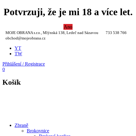
Potvrzuji, že je mi 18 a více let.
Ano
MOJE OBRANA s.r.o., Mlýnská 138, Ledeč nad Sázavou
733 538 766
obchod@mojeobrana.cz
YT
TW
Přihlášení / Registrace
0
Košík
Zbraně
Brokovnice