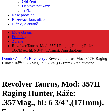
Oblečení
Dárkové poukazy
Trička
Naše prodejna
Rezervace konzultace
Články o obraně
Moje obrana
Produkty
Zbraně
Revolver Taurus, Mod: 357H Raging Hunter, Ráže:
.357Mag., hl: 6 3/4",(171mm), 7ran duotone
Domů
/
Zbraně
/
Revolvery
/ Revolver Taurus, Mod: 357H Raging
Hunter, Ráže: .357Mag., hl: 6 3/4",(171mm), 7ran duotone
Revolver Taurus, Mod: 357H
Raging Hunter, Ráže:
.357Mag., hl: 6 3/4",(171mm),