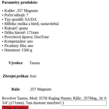
Parametry produktu:
• Kalibr: .357 Magnum
• Počet nábojů: 7
• Typ spouště: SA/DA
• Mířidla: muška a hledí, nastavitelná
• Rukojeť: guma
• Délka hlavně: 171mm
• Povrchová úprava: DuoTone
• Kompenzátor: ano
• Picatinny lišta: ano
• Hmotnost: 1560 g
Výrobce
Taurus
Zbrojní průkaz
Ano
Ráže
.357 Magnum
Revolver Taurus, Mod: 357H Raging Hunter, Ráže: .357Mag., hl: 6
3/4",(171mm), 7ran duotone množství
Přidat do košíku