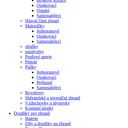
Brokové kozlice
Opakovací
Ostatní
Samonabíjecí
Hlavní části zbraní
Malorážky
Jednoranové
Opakovací
Samonabíjecí
obušky
paralyzéry
Pepřové spreje
Pistole
Pušky
Jednoranové
Opakovací
Perkusní
Samonabíjecí
Revolvery
Sběratelské a investiční zbraně
Vzduchovky a plynovky
Komisní prodej
Doplňky pro zbraně
Baterie
Díly a doplňky na zbraně