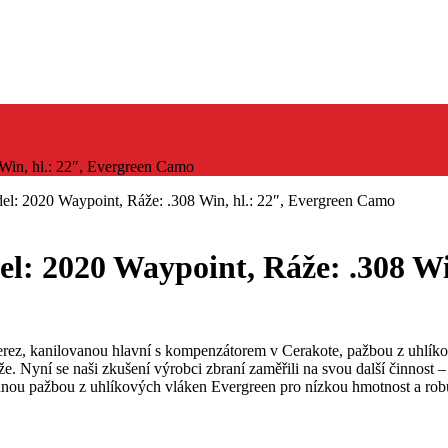
Win, hl.: 22″, Evergreen Camo
el: 2020 Waypoint, Ráže: .308 Win, hl.: 22″, Evergreen Camo
l: 2020 Waypoint, Ráže: .308 Wi
erez, kanilovanou hlavní s kompenzátorem v Cerakote, pažbou z uhlí
outěže. Nyní se naši zkušení výrobci zbraní zaměřili na svou další č
ou pažbou z uhlíkových vláken Evergreen pro nízkou hmotnost a robus