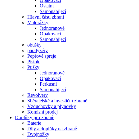
Opakovací
Ostatní
Samonabíjecí
Hlavní části zbraní
Malorážky
Jednoranové
Opakovací
Samonabíjecí
obušky
paralyzéry
Pepřové spreje
Pistole
Pušky
Jednoranové
Opakovací
Perkusní
Samonabíjecí
Revolvery
Sběratelské a investiční zbraně
Vzduchovky a plynovky
Komisní prodej
Doplňky pro zbraně
Baterie
Díly a doplňky na zbraně
Dvojnožky