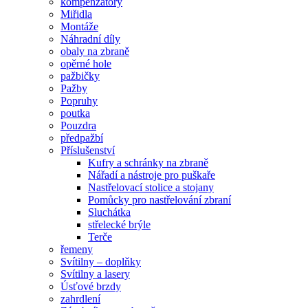
kompenzátory
Miřidla
Montáže
Náhradní díly
obaly na zbraně
opěrné hole
pažbičky
Pažby
Popruhy
poutka
Pouzdra
předpažbí
Příslušenství
Kufry a schránky na zbraně
Nářadí a nástroje pro puškaře
Nastřelovací stolice a stojany
Pomůcky pro nastřelování zbraní
Sluchátka
střelecké brýle
Terče
řemeny
Svítilny – doplňky
Svítilny a lasery
Úsťové brzdy
zahrdlení