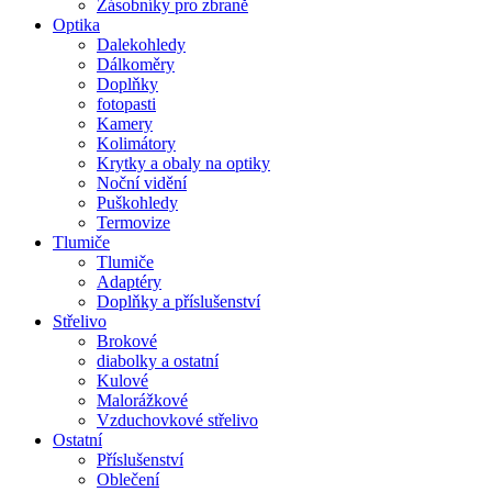
Zásobníky pro zbraně
Optika
Dalekohledy
Dálkoměry
Doplňky
fotopasti
Kamery
Kolimátory
Krytky a obaly na optiky
Noční vidění
Puškohledy
Termovize
Tlumiče
Tlumiče
Adaptéry
Doplňky a příslušenství
Střelivo
Brokové
diabolky a ostatní
Kulové
Malorážkové
Vzduchovkové střelivo
Ostatní
Příslušenství
Oblečení