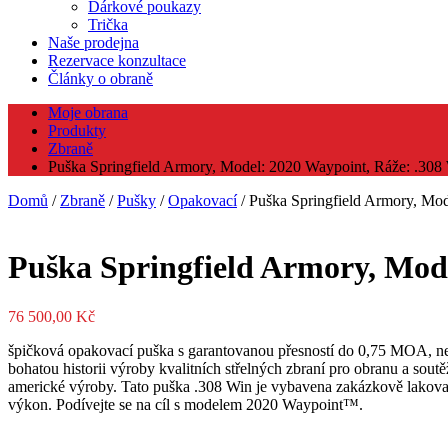
Dárkové poukazy
Trička
Naše prodejna
Rezervace konzultace
Články o obraně
Moje obrana
Produkty
Zbraně
Puška Springfield Armory, Model: 2020 Waypoint, Ráže: .308 
Domů
/
Zbraně
/
Pušky
/
Opakovací
/ Puška Springfield Armory, Mod
Puška Springfield Armory, Mode
76 500,00
Kč
špičková opakovací puška s garantovanou přesností do 0,75 MOA, n
bohatou historii výroby kvalitních střelných zbraní pro obranu a s
americké výroby. Tato puška .308 Win je vybavena zakázkově lakovan
výkon. Podívejte se na cíl s modelem 2020 Waypoint™.