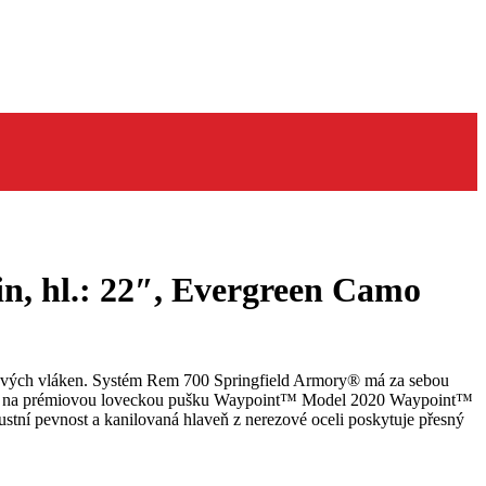
n, hl.: 22″, Evergreen Camo
kových vláken. Systém Rem 700 Springfield Armory® má za sebou
innost – na prémiovou loveckou pušku Waypoint™ Model 2020 Waypoint™
tní pevnost a kanilovaná hlaveň z nerezové oceli poskytuje přesný