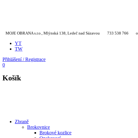
MOJE OBRANA s.r.o., Mlýnská 138, Ledeč nad Sázavou
733 538 766
o
YT
TW
Přihlášení / Registrace
0
Košík
Zbraně
Brokovnice
Brokové kozlice