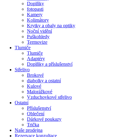
Doplňky
fotopasti
Kamery
Kolimátory
Krytky a obaly na optiky
Noční vidění
Puškohledy
Termovize
Tlumiče
Tlumiče
Adaptéry
Doplňky a příslušenství
Střelivo
Brokové
diabolky a ostatní
Kulové
Malorážkové
Vzduchovkové střelivo
Ostatní
Příslušenství
Oblečení
Dárkové poukazy
Trička
Naše prodejna
Rezervace konzultace