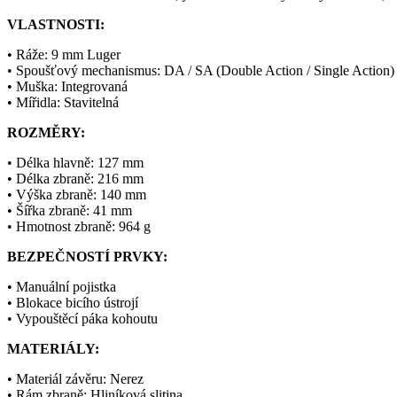
VLASTNOSTI:
• Ráže: 9 mm Luger
• Spoušťový mechanismus: DA / SA (Double Action / Single Action)
• Muška: Integrovaná
• Mířidla: Stavitelná
ROZMĚRY:
• Délka hlavně: 127 mm
• Délka zbraně: 216 mm
• Výška zbraně: 140 mm
• Šířka zbraně: 41 mm
• Hmotnost zbraně: 964 g
BEZPEČNOSTÍ PRVKY:
• Manuální pojistka
• Blokace bicího ústrojí
• Vypouštěcí páka kohoutu
MATERIÁLY:
• Materiál závěru: Nerez
• Rám zbraně: Hliníková slitina