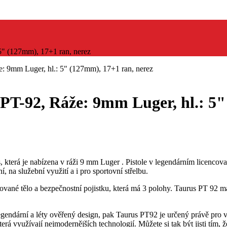
5" (127mm), 17+1 ran, nerez
e: 9mm Luger, hl.: 5" (127mm), 17+1 ran, nerez
 PT-92, Ráže: 9mm Luger, hl.: 5"
s, která je nabízena v ráži 9 mm Luger . Pistole v legendárním licenco
, na služební využití a i pro sportovní střelbu.
rované tělo a bezpečnostní pojistku, která má 3 polohy. Taurus PT 92
legendární a léty ověřený design, pak Taurus PT92 je určený právě pro vá
rá využívají nejmodernějších technologií. Můžete si tak být jisti tím, ž