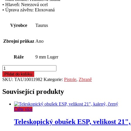
• Hlaveň: Nerezová ocel
• Úprava závěru: Eloxovaná
Výrobce
Taurus
Zbrojní průkaz
Ano
Ráže
9 mm Luger
Pistole
samonab.
Přidat do košíku
Taurus,
SKU:
TAU10011982
Kategorie:
Pistole
,
Zbraně
Mod.:
PT-
Související produkty
92,
Ráže:
9mm
Čtěte více
Luger,
hl.:
5"
Teleskopický obušek ESP, velikost 21",
(127mm),
17+1