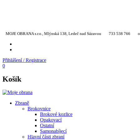
MOJE OBRANA s.r.o., Mlýnská 138, Ledeč nad Sázavou
733 538 766
o
YT
TW
Přihlášení / Registrace
0
Košík
Zbraně
Brokovnice
Brokové kozlice
Opakovací
Ostatní
Samonabíjecí
Hlavní části zbraní