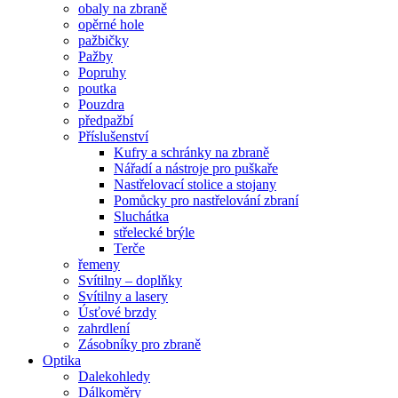
obaly na zbraně
opěrné hole
pažbičky
Pažby
Popruhy
poutka
Pouzdra
předpažbí
Příslušenství
Kufry a schránky na zbraně
Nářadí a nástroje pro puškaře
Nastřelovací stolice a stojany
Pomůcky pro nastřelování zbraní
Sluchátka
střelecké brýle
Terče
řemeny
Svítilny – doplňky
Svítilny a lasery
Úsťové brzdy
zahrdlení
Zásobníky pro zbraně
Optika
Dalekohledy
Dálkoměry