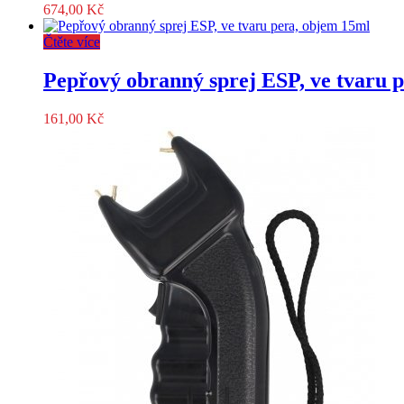
674,00
Kč
ran,
nerez
Čtěte více
množství
Pepřový obranný sprej ESP, ve tvaru 
161,00
Kč