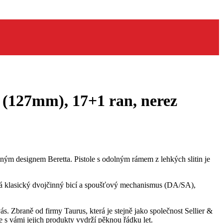
 (127mm), 17+1 ran, nerez
vaným designem Beretta. Pistole s odolným rámem z lehkých slitin je
 má klasický dvojčinný bicí a spoušťový mechanismus (DA/SA),
s. Zbraně od firmy Taurus, která je stejně jako společnost Sellier &
e s vámi jejich produkty vydrží pěknou řádku let.