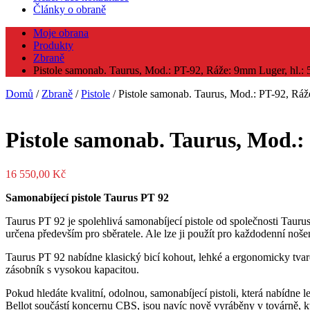
Články o obraně
Moje obrana
Produkty
Zbraně
Pistole samonab. Taurus, Mod.: PT-92, Ráže: 9mm Luger, hl.: 
Domů
/
Zbraně
/
Pistole
/ Pistole samonab. Taurus, Mod.: PT-92, Ráž
Pistole samonab. Taurus, Mod.:
16 550,00
Kč
Samonabíjecí pistole Taurus PT 92
Taurus PT 92 je spolehlivá samonabíjecí pistole od společnosti Tauru
určena především pro sběratele. Ale lze ji použít pro každodenní nošení
Taurus PT 92 nabídne klasický bicí kohout, lehké a ergonomicky tva
zásobník s vysokou kapacitou.
Pokud hledáte kvalitní, odolnou, samonabíjecí pistoli, která nabídne 
Bellot součástí koncernu CBS, jsou navíc nově vyráběny v továrně, kte