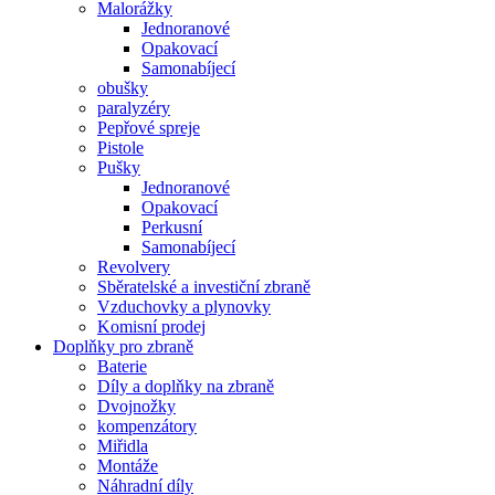
Malorážky
Jednoranové
Opakovací
Samonabíjecí
obušky
paralyzéry
Pepřové spreje
Pistole
Pušky
Jednoranové
Opakovací
Perkusní
Samonabíjecí
Revolvery
Sběratelské a investiční zbraně
Vzduchovky a plynovky
Komisní prodej
Doplňky pro zbraně
Baterie
Díly a doplňky na zbraně
Dvojnožky
kompenzátory
Miřidla
Montáže
Náhradní díly