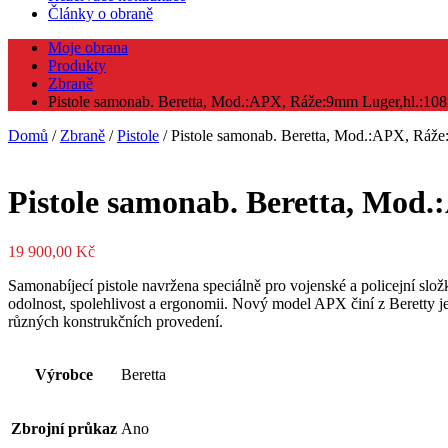
Články o obraně
Moje obrana
Produkty
Zbraně
Pistole samonab. Beretta, Mod.:APX, Ráže:9mm Luger,hl.:108
Domů
/
Zbraně
/
Pistole
/ Pistole samonab. Beretta, Mod.:APX, Ráže
Pistole samonab. Beretta, Mod
19 900,00
Kč
Samonabíjecí pistole navržena speciálně pro vojenské a policejní slo
odolnost, spolehlivost a ergonomii. Nový model APX činí z Beretty
různých konstrukčních provedení.
Výrobce
Beretta
Zbrojní průkaz
Ano