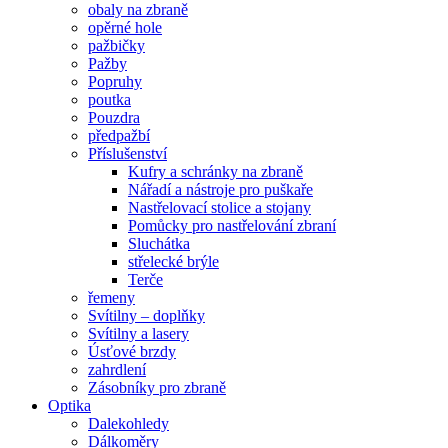
obaly na zbraně
opěrné hole
pažbičky
Pažby
Popruhy
poutka
Pouzdra
předpažbí
Příslušenství
Kufry a schránky na zbraně
Nářadí a nástroje pro puškaře
Nastřelovací stolice a stojany
Pomůcky pro nastřelování zbraní
Sluchátka
střelecké brýle
Terče
řemeny
Svítilny – doplňky
Svítilny a lasery
Úsťové brzdy
zahrdlení
Zásobníky pro zbraně
Optika
Dalekohledy
Dálkoměry