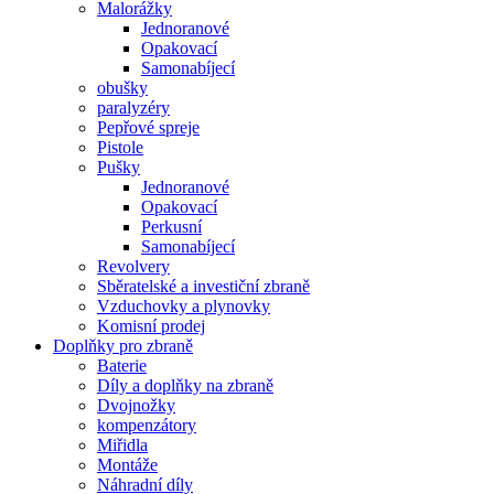
Malorážky
Jednoranové
Opakovací
Samonabíjecí
obušky
paralyzéry
Pepřové spreje
Pistole
Pušky
Jednoranové
Opakovací
Perkusní
Samonabíjecí
Revolvery
Sběratelské a investiční zbraně
Vzduchovky a plynovky
Komisní prodej
Doplňky pro zbraně
Baterie
Díly a doplňky na zbraně
Dvojnožky
kompenzátory
Miřidla
Montáže
Náhradní díly