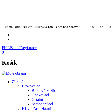
MOJE OBRANA s.r.o., Mlýnská 138, Ledeč nad Sázavou
733 538 766
o
YT
TW
Přihlášení / Registrace
0
Košík
Zbraně
Brokovnice
Brokové kozlice
Opakovací
Ostatní
Samonabíjecí
Hlavní části zbraní