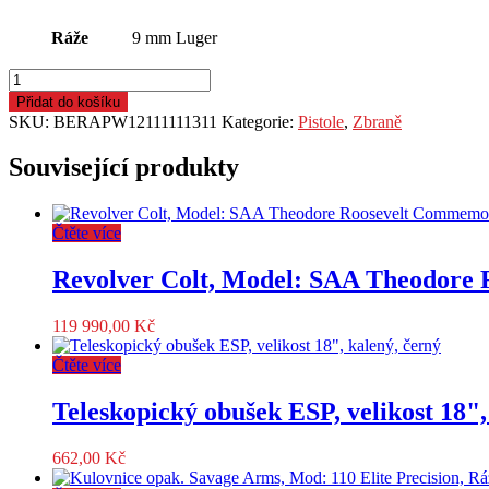
Ráže
9 mm Luger
Pistole
samonab.
Přidat do košíku
Beretta,
SKU:
BERAPW12111111311
Kategorie:
Pistole
,
Zbraně
Mod.:APX,
Ráže:9mm
Související produkty
Luger,hl.:108mm,
vým.
gripy,
Čtěte více
černá
množství
Revolver Colt, Model: SAA Theodore
119 990,00
Kč
Čtěte více
Teleskopický obušek ESP, velikost 18",
662,00
Kč