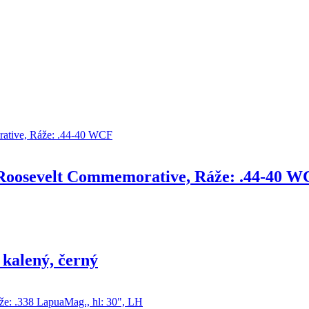
 Roosevelt Commemorative, Ráže: .44-40 
 kalený, černý