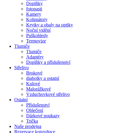
Doplňky
fotopasti
Kamery
Kolimátory
Krytky a obaly na optiky
Noční vidění
Puškohledy
Termovize
Tlumiče
Tlumiče
Adaptéry
Doplňky a příslušenství
Střelivo
Brokové
diabolky a ostatní
Kulové
Malorážkové
Vzduchovkové střelivo
Ostatní
Příslušenství
Oblečení
Dárkové poukazy
Trička
Naše prodejna
Rezervace konzultace