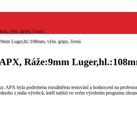
mm, vým. gripy, černá
:9mm Luger,hl.:108mm, vým. gripy, černá
.:APX, Ráže:9mm Luger,hl.:108mm
žky. APX byla podrobena rozsáhlému testování a hodnocení na profesioná
 jednoho z mála výrobců, kteří nabízí ve svém výrobním programu zbra