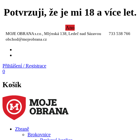
Potvrzuji, že je mi 18 a více let.
Ano
MOJE OBRANA s.r.o., Mlýnská 138, Ledeč nad Sázavou
733 538 766
obchod@mojeobrana.cz
YT
TW
Přihlášení / Registrace
0
Košík
Zbraně
Brokovnice