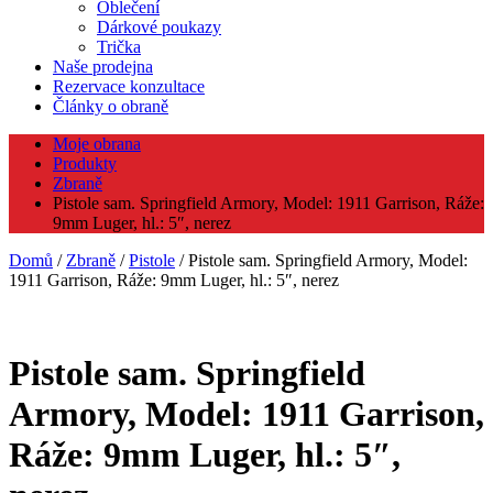
Oblečení
Dárkové poukazy
Trička
Naše prodejna
Rezervace konzultace
Články o obraně
Moje obrana
Produkty
Zbraně
Pistole sam. Springfield Armory, Model: 1911 Garrison, Ráže:
9mm Luger, hl.: 5″, nerez
Domů
/
Zbraně
/
Pistole
/ Pistole sam. Springfield Armory, Model:
1911 Garrison, Ráže: 9mm Luger, hl.: 5″, nerez
Pistole sam. Springfield
Armory, Model: 1911 Garrison,
Ráže: 9mm Luger, hl.: 5″,