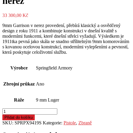
nerez
33 300,00
Kč
9mm Garrison v nerez provedení, přebírá klasický a osvědčený
design z roku 1911 a kombinuje konstrukci v dnešní kvalitě s
moderními funkcemi, které dnešní střelci vyžadují. Výsledkem je
1911tka pevná jako skála se snadno střílitelným 9mm komorováním
s kovanou ocelovou konstrukcí, moderními vylepšeními a pevností,
která poskytuje celoživotní službu.
Výrobce
Springfield Armory
Zbrojní průkaz
Ano
Ráže
9 mm Luger
Pistole
sam.
Přidat do košíku
Springfield
SKU:
SPRPX9419S
Kategorie:
Pistole
,
Zbraně
Armory,
Model: