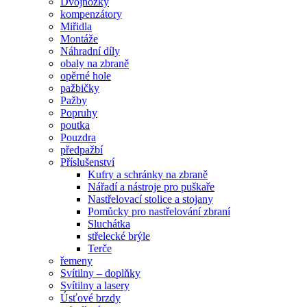
Dvojnožky
kompenzátory
Miřidla
Montáže
Náhradní díly
obaly na zbraně
opěrné hole
pažbičky
Pažby
Popruhy
poutka
Pouzdra
předpažbí
Příslušenství
Kufry a schránky na zbraně
Nářadí a nástroje pro puškaře
Nastřelovací stolice a stojany
Pomůcky pro nastřelování zbraní
Sluchátka
střelecké brýle
Terče
řemeny
Svítilny – doplňky
Svítilny a lasery
Úsťové brzdy