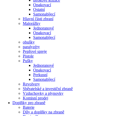
Brokové kozlice
Opakovací
Ostatní
Samonabíjecí
Hlavní části zbraní
Malorážky
Jednoranové
Opakovací
Samonabíjecí
obušky
paralyzéry
Pepřové spreje
Pistole
Pušky
Jednoranové
Opakovací
Perkusní
Samonabíjecí
Revolvery
Sběratelské a investiční zbraně
Vzduchovky a plynovky
Komisní prodej
Doplňky pro zbraně
Baterie
Díly a doplňky na zbraně