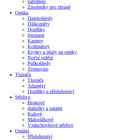
zahrdlení
Zásobníky pro zbraně
Optika
Dalekohledy
Dálkoměry
Doplňky
fotopasti
Kamery
Kolimátory
Krytky a obaly na optiky
Noční vidění
Puškohledy
Termovize
Tlumiče
Tlumiče
Adaptéry
Doplňky a příslušenství
Střelivo
Brokové
diabolky a ostatní
Kulové
Malorážkové
Vzduchovkové střelivo
Ostatní
Příslušenství