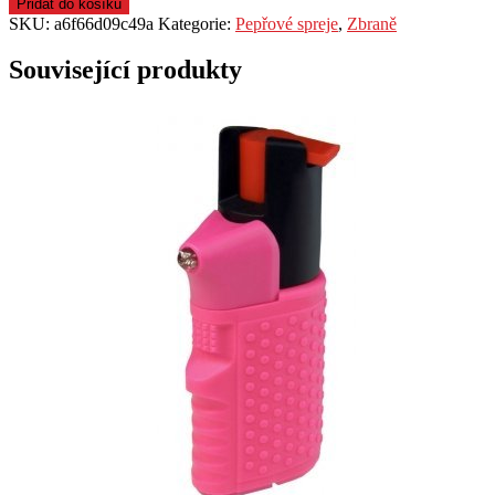
Přidat do košíku
SKU:
a6f66d09c49a
Kategorie:
Pepřové spreje
,
Zbraně
Související produkty