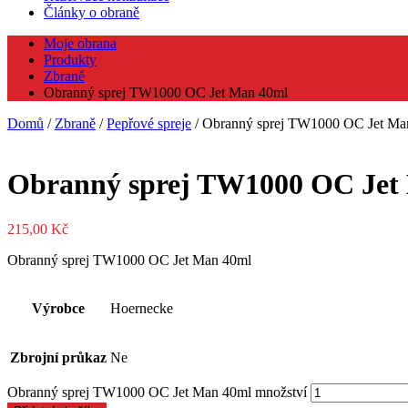
Články o obraně
Moje obrana
Produkty
Zbraně
Obranný sprej TW1000 OC Jet Man 40ml
Domů
/
Zbraně
/
Pepřové spreje
/ Obranný sprej TW1000 OC Jet Ma
Obranný sprej TW1000 OC Jet
215,00
Kč
Obranný sprej TW1000 OC Jet Man 40ml
Výrobce
Hoernecke
Zbrojní průkaz
Ne
Obranný sprej TW1000 OC Jet Man 40ml množství