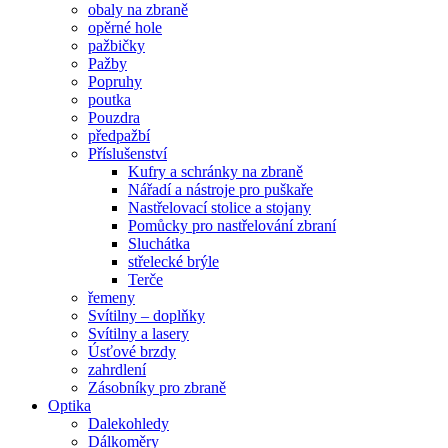
obaly na zbraně
opěrné hole
pažbičky
Pažby
Popruhy
poutka
Pouzdra
předpažbí
Příslušenství
Kufry a schránky na zbraně
Nářadí a nástroje pro puškaře
Nastřelovací stolice a stojany
Pomůcky pro nastřelování zbraní
Sluchátka
střelecké brýle
Terče
řemeny
Svítilny – doplňky
Svítilny a lasery
Úsťové brzdy
zahrdlení
Zásobníky pro zbraně
Optika
Dalekohledy
Dálkoměry