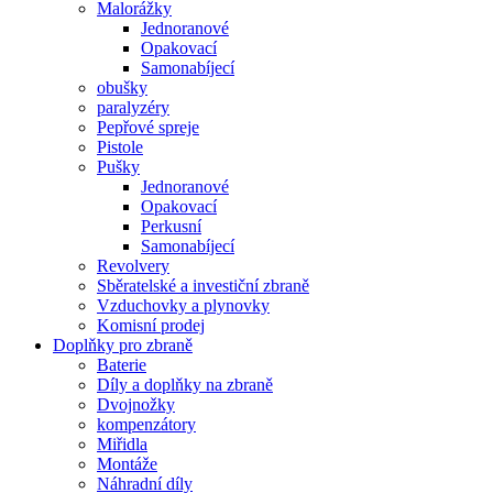
Malorážky
Jednoranové
Opakovací
Samonabíjecí
obušky
paralyzéry
Pepřové spreje
Pistole
Pušky
Jednoranové
Opakovací
Perkusní
Samonabíjecí
Revolvery
Sběratelské a investiční zbraně
Vzduchovky a plynovky
Komisní prodej
Doplňky pro zbraně
Baterie
Díly a doplňky na zbraně
Dvojnožky
kompenzátory
Miřidla
Montáže
Náhradní díly