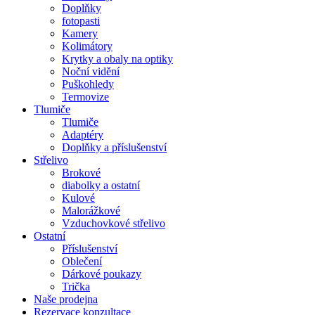
Doplňky
fotopasti
Kamery
Kolimátory
Krytky a obaly na optiky
Noční vidění
Puškohledy
Termovize
Tlumiče
Tlumiče
Adaptéry
Doplňky a příslušenství
Střelivo
Brokové
diabolky a ostatní
Kulové
Malorážkové
Vzduchovkové střelivo
Ostatní
Příslušenství
Oblečení
Dárkové poukazy
Trička
Naše prodejna
Rezervace konzultace