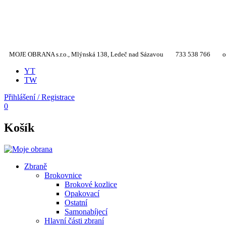
MOJE OBRANA s.r.o., Mlýnská 138, Ledeč nad Sázavou
733 538 766
o
YT
TW
Přihlášení / Registrace
0
Košík
Zbraně
Brokovnice
Brokové kozlice
Opakovací
Ostatní
Samonabíjecí
Hlavní části zbraní