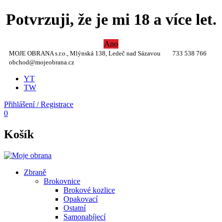
Potvrzuji, že je mi 18 a více let.
Ano
MOJE OBRANA s.r.o., Mlýnská 138, Ledeč nad Sázavou
733 538 766
obchod@mojeobrana.cz
YT
TW
Přihlášení / Registrace
0
Košík
Zbraně
Brokovnice
Brokové kozlice
Opakovací
Ostatní
Samonabíjecí