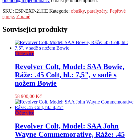
obchod@mojeobrana.cz
o další jeho dostupnosti.
SKU:
ESP-EXP-21HE
Kategorie:
obušky
,
paralyzéry
,
Pepřové
spreje
,
Zbraně
Související produkty
Čtěte více
Revolver Colt, Model: SAA Bowie,
Ráže: .45 Colt, hl.: 7,5", v sadě s
nožem Bowie
58 900,00
Kč
Čtěte více
Revolver Colt, Model: SAA John
Wayne Commemorative, Ráže: .45