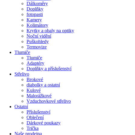
Dálkoměry
Doplňky
fotopasti
Kamery
Kolimátory
Krytky a obaly na optiky
Noční vidění
Puškohledy
Termovize
Tlumiče
Tlumiče
Adaptéry
Doplňky a příslušenství
Střelivo
Brokové
diabolky a ostatní
Kulové
Malorážkové
Vzduchovkové střelivo
Ostatní
Příslušenství
Oblečení
Dárkové poukazy
Trička
Naše prodejna