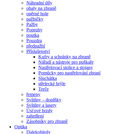
Náhradní díly
obaly na zbraně
opěrné hole
pažbičky
Pažby
Popruhy
poutka
Pouzdra
předpažbí
Příslušenství
Kufry a schránky na zbraně
Nářadí a nástroje pro puškaře
Nastřelovací stolice a stojany
Pomůcky pro nastřelování zbraní
Sluchátka
střelecké brýle
Terče
řemeny
Svítilny – doplňky
Svítilny a lasery
Úsťové brzdy
zahrdlení
Zásobníky pro zbraně
Optika
Dalekohledy