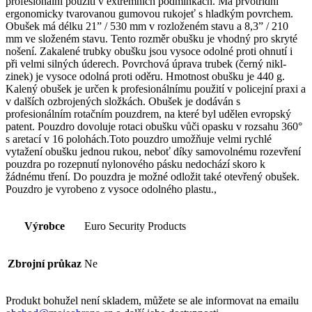
profesionální použití v extrémních podmínkách. Má prvotřídní
ergonomicky tvarovanou gumovou rukojeť s hladkým povrchem.
Obušek má délku 21” / 530 mm v rozloženém stavu a 8,3” / 210
mm ve složeném stavu. Tento rozměr obušku je vhodný pro skryté
nošení. Zakalené trubky obušku jsou vysoce odolné proti ohnutí i
při velmi silných úderech. Povrchová úprava trubek (černý nikl-
zinek) je vysoce odolná proti oděru. Hmotnost obušku je 440 g.
Kalený obušek je určen k profesionálnímu použití v policejní praxi a
v dalších ozbrojených složkách. Obušek je dodáván s
profesionálním rotačním pouzdrem, na které byl udělen evropský
patent. Pouzdro dovoluje rotaci obušku vůči opasku v rozsahu 360°
s aretací v 16 polohách.Toto pouzdro umožňuje velmi rychlé
vytažení obušku jednou rukou, neboť díky samovolnému rozevření
pouzdra po rozepnutí nylonového pásku nedochází skoro k
žádnému tření. Do pouzdra je možné odložit také otevřený obušek.
Pouzdro je vyrobeno z vysoce odolného plastu.,
Výrobce
Euro Security Products
Zbrojní průkaz
Ne
Produkt bohužel není skladem, můžete se ale informovat na emailu