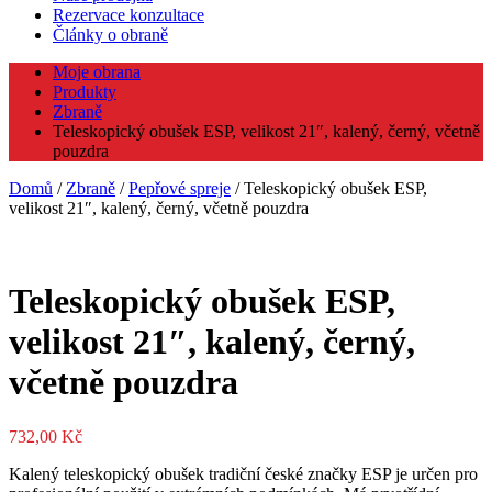
Rezervace konzultace
Články o obraně
Moje obrana
Produkty
Zbraně
Teleskopický obušek ESP, velikost 21″, kalený, černý, včetně
pouzdra
Domů
/
Zbraně
/
Pepřové spreje
/ Teleskopický obušek ESP,
velikost 21″, kalený, černý, včetně pouzdra
Teleskopický obušek ESP,
velikost 21″, kalený, černý,
včetně pouzdra
732,00
Kč
Kalený teleskopický obušek tradiční české značky ESP je určen pro