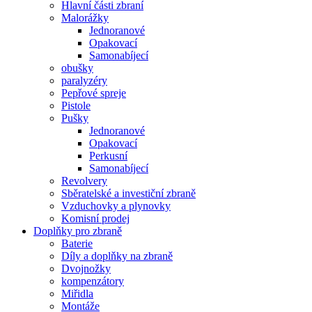
Hlavní části zbraní
Malorážky
Jednoranové
Opakovací
Samonabíjecí
obušky
paralyzéry
Pepřové spreje
Pistole
Pušky
Jednoranové
Opakovací
Perkusní
Samonabíjecí
Revolvery
Sběratelské a investiční zbraně
Vzduchovky a plynovky
Komisní prodej
Doplňky pro zbraně
Baterie
Díly a doplňky na zbraně
Dvojnožky
kompenzátory
Miřidla
Montáže