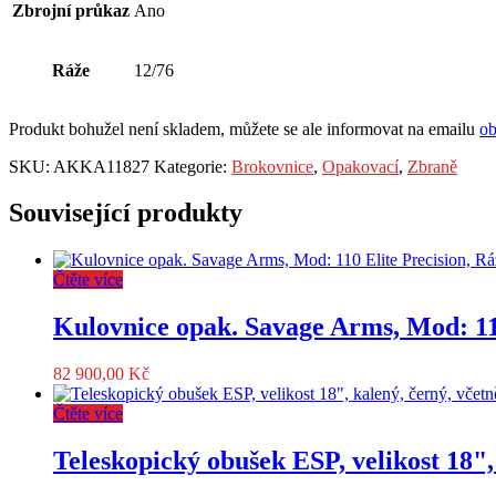
Zbrojní průkaz
Ano
Ráže
12/76
Produkt bohužel není skladem, můžete se ale informovat na emailu
o
SKU:
AKKA11827
Kategorie:
Brokovnice
,
Opakovací
,
Zbraně
Související produkty
Čtěte více
Kulovnice opak. Savage Arms, Mod: 110
82 900,00
Kč
Čtěte více
Teleskopický obušek ESP, velikost 18",