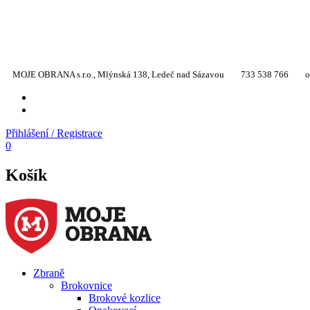
MOJE OBRANA s.r.o., Mlýnská 138, Ledeč nad Sázavou
733 538 766
o
YT
TW
Přihlášení / Registrace
0
Košík
Zbraně
Brokovnice
Brokové kozlice