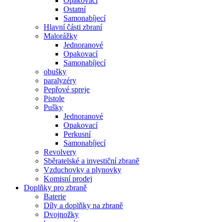
Opakovací
Ostatní
Samonabíjecí
Hlavní části zbraní
Malorážky
Jednoranové
Opakovací
Samonabíjecí
obušky
paralyzéry
Pepřové spreje
Pistole
Pušky
Jednoranové
Opakovací
Perkusní
Samonabíjecí
Revolvery
Sběratelské a investiční zbraně
Vzduchovky a plynovky
Komisní prodej
Doplňky pro zbraně
Baterie
Díly a doplňky na zbraně
Dvojnožky