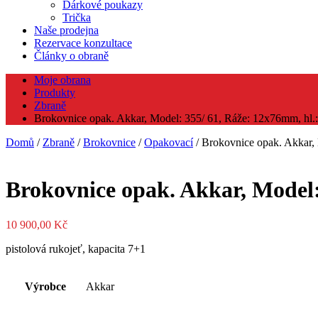
Dárkové poukazy
Trička
Naše prodejna
Rezervace konzultace
Články o obraně
Moje obrana
Produkty
Zbraně
Brokovnice opak. Akkar, Model: 355/ 61, Ráže: 12x76mm, hl.: 
Domů
/
Zbraně
/
Brokovnice
/
Opakovací
/ Brokovnice opak. Akkar, 
Brokovnice opak. Akkar, Model:
10 900,00
Kč
pistolová rukojeť, kapacita 7+1
Výrobce
Akkar