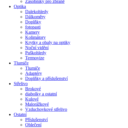
Zásobníky pro zbraně
Optika
Dalekohledy
Dálkoměry
Doplňky
fotopasti
Kamery
Kolimátory
Krytky a obaly na optiky
Noční vidění
Puškohledy
Termovize
Tlumiče
Tlumiče
Adaptéry
Doplňky a příslušenství
Střelivo
Brokové
diabolky a ostatní
Kulové
Malorážkové
Vzduchovkové střelivo
Ostatní
Příslušenství
Oblečení