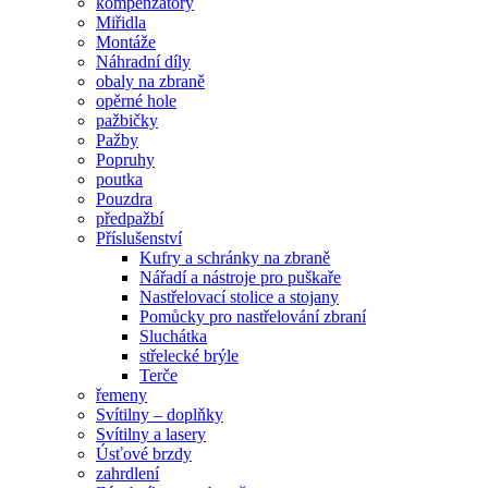
kompenzátory
Miřidla
Montáže
Náhradní díly
obaly na zbraně
opěrné hole
pažbičky
Pažby
Popruhy
poutka
Pouzdra
předpažbí
Příslušenství
Kufry a schránky na zbraně
Nářadí a nástroje pro puškaře
Nastřelovací stolice a stojany
Pomůcky pro nastřelování zbraní
Sluchátka
střelecké brýle
Terče
řemeny
Svítilny – doplňky
Svítilny a lasery
Úsťové brzdy
zahrdlení