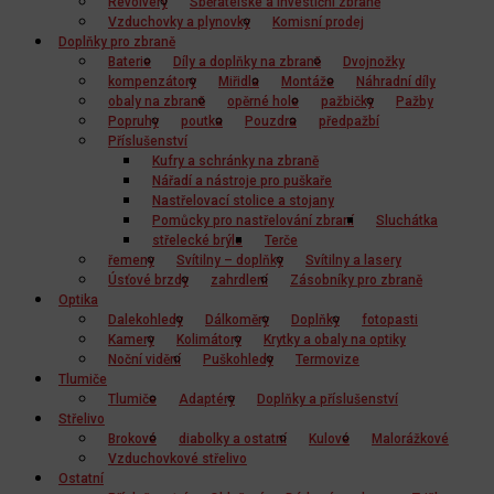
Revolvery
Sběratelské a investiční zbraně
Vzduchovky a plynovky
Komisní prodej
Doplňky pro zbraně
Baterie
Díly a doplňky na zbraně
Dvojnožky
kompenzátory
Miřidla
Montáže
Náhradní díly
obaly na zbraně
opěrné hole
pažbičky
Pažby
Popruhy
poutka
Pouzdra
předpažbí
Příslušenství
Kufry a schránky na zbraně
Nářadí a nástroje pro puškaře
Nastřelovací stolice a stojany
Pomůcky pro nastřelování zbraní
Sluchátka
střelecké brýle
Terče
řemeny
Svítilny – doplňky
Svítilny a lasery
Úsťové brzdy
zahrdlení
Zásobníky pro zbraně
Optika
Dalekohledy
Dálkoměry
Doplňky
fotopasti
Kamery
Kolimátory
Krytky a obaly na optiky
Noční vidění
Puškohledy
Termovize
Tlumiče
Tlumiče
Adaptéry
Doplňky a příslušenství
Střelivo
Brokové
diabolky a ostatní
Kulové
Malorážkové
Vzduchovkové střelivo
Ostatní