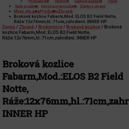
Příslušenství
Oblečení
Dárkové poukazy
Trička
Naše prodejna
Rezervace konzultace
Články o obraně
Moje obrana
Produkty
Zbraně
Broková kozlice Fabarm,Mod.:ELOS B2 Field Notte,
Ráže:12x76mm,hl.:71cm,zahrdlení: INNER HP
Domů
/
Zbraně
/
Brokovnice
/
Brokové kozlice
/ Broková
kozlice Fabarm,Mod.:ELOS B2 Field Notte,
Ráže:12x76mm,hl.:71cm,zahrdlení: INNER HP
Broková kozlice
Fabarm,Mod.:ELOS B2 Field
Notte,
Ráže:12x76mm,hl.:71cm,zahr
INNER HP