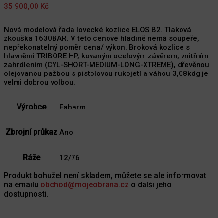
35 900,00
Kč
Nová modelová řada lovecké kozlice ELOS B2. Tlaková
zkouška 1630BAR. V této cenové hladině nemá soupeře,
nepřekonatelný poměr cena/ výkon. Broková kozlice s
hlavněmi TRIBORE HP, kovaným ocelovým závěrem, vnitřním
zahrdlením (CYL-SHORT-MEDIUM-LONG-XTREME), dřevěnou
olejovanou pažbou s pistolovou rukojetí a váhou 3,08kdg je
velmi dobrou volbou.
Výrobce
Fabarm
Zbrojní průkaz
Ano
Ráže
12/76
Produkt bohužel není skladem, můžete se ale informovat
na emailu
obchod@mojeobrana.cz
o další jeho
dostupnosti.