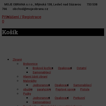
MOJE OBRANA s.r.o., Mlýnská 138, Ledeč nad Sázavou
733 538
766
obchod@mojeobrana.cz
YT
TW
Přihlášení / Registrace
0
Košík
Zbraně
Brokovnice
Brokové kozlice
Opakovací
Ostatní
Samonabíjecí
Hlavní části zbraní
Malorážky
Jednoranové
Opakovací
Samonabíjecí
obušky
paralyzéry
Pepřové spreje
Pistole
Pušky
Jednoranové
Opakovací
Perkusní
Samonabíjecí