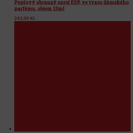
Pepřový obranný sprej ESP, ve tvaru dámského
parfému, objem 15ml
243,00
Kč