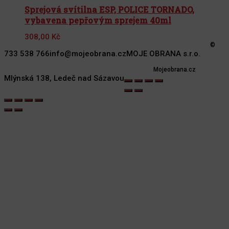
Sprejová svítilna ESP, POLICE TORNADO,
vybavena pepřovým sprejem 40ml
308,00
Kč
©
733 538 766
info@mojeobrana.cz
MOJE OBRANA s.r.o.
Mojeobrana.cz
Mlýnská 138, Ledeč nad Sázavou