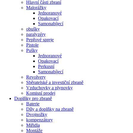
Hlavní části zbraní
Malorážky
Jednoranové
Opakovací
Samonabíjecí
obušky
paralyzéry
Pepřové spreje
Pistole
Pušky
Jednoranové
Opakovací
Perkusní
Samonabíjecí
Revolvery
Sběratelské a investiční zbraně
Vzduchovky a plynovky
Komisní prodej
Doplňky pro zbraně
Baterie
Díly a doplňky na zbraně
Dvojnožky
kompenzátory
Miřidla
Montáže