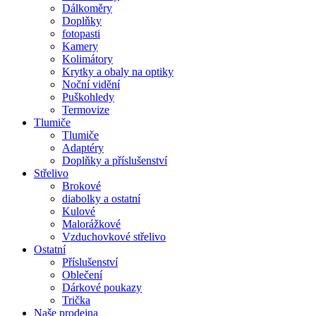
Dálkoměry
Doplňky
fotopasti
Kamery
Kolimátory
Krytky a obaly na optiky
Noční vidění
Puškohledy
Termovize
Tlumiče
Tlumiče
Adaptéry
Doplňky a příslušenství
Střelivo
Brokové
diabolky a ostatní
Kulové
Malorážkové
Vzduchovkové střelivo
Ostatní
Příslušenství
Oblečení
Dárkové poukazy
Trička
Naše prodejna