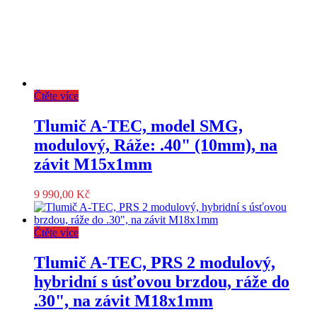
Čtěte více
Tlumič A-TEC, model SMG,
modulový, Ráže: .40" (10mm), na
závit M15x1mm
9 990,00
Kč
Čtěte více
Tlumič A-TEC, PRS 2 modulový,
hybridní s úsťovou brzdou, ráže do
.30", na závit M18x1mm