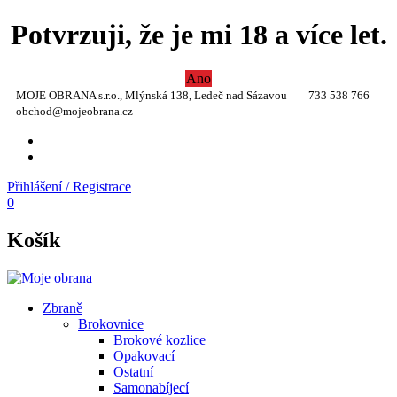
Potvrzuji, že je mi 18 a více let.
Ano
MOJE OBRANA s.r.o., Mlýnská 138, Ledeč nad Sázavou
733 538 766
obchod@mojeobrana.cz
YT
TW
Přihlášení / Registrace
0
Košík
Zbraně
Brokovnice
Brokové kozlice
Opakovací
Ostatní
Samonabíjecí