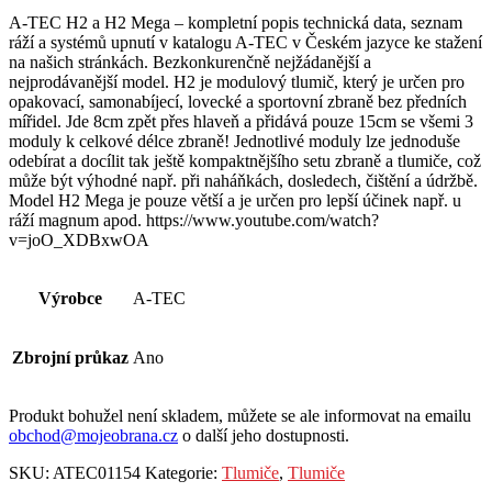
A-TEC H2 a H2 Mega – kompletní popis technická data, seznam
ráží a systémů upnutí v katalogu A-TEC v Českém jazyce ke stažení
na našich stránkách. Bezkonkurenčně nejžádanější a
nejprodávanější model. H2 je modulový tlumič, který je určen pro
opakovací, samonabíjecí, lovecké a sportovní zbraně bez předních
mířidel. Jde 8cm zpět přes hlaveň a přidává pouze 15cm se všemi 3
moduly k celkové délce zbraně! Jednotlivé moduly lze jednoduše
odebírat a docílit tak ještě kompaktnějšího setu zbraně a tlumiče, což
může být výhodné např. při naháňkách, dosledech, čištění a údržbě.
Model H2 Mega je pouze větší a je určen pro lepší účinek např. u
ráží magnum apod. https://www.youtube.com/watch?
v=joO_XDBxwOA
Výrobce
A-TEC
Zbrojní průkaz
Ano
Produkt bohužel není skladem, můžete se ale informovat na emailu
obchod@mojeobrana.cz
o další jeho dostupnosti.
SKU:
ATEC01154
Kategorie:
Tlumiče
,
Tlumiče