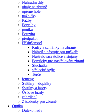
Náhradní díly
obaly na zbraně
opěrné hole
pažbičky
Pažby
Popruhy
poutka
Pouzdra
předpažbí
Příslušenství
Kufry a schránky na zbraně
Nářadí a nástroje pro puškaře
Nastřelovací stolice a stojany
Pomůcky pro nastřelování zbraní
Sluchátka
střelecké brýle
Terče
řemeny
Svítilny – doplňky
Svítilny a lasery
Úsťové brzdy
zahrdlení
Zásobníky pro zbraně
Optika
Dalekohledy