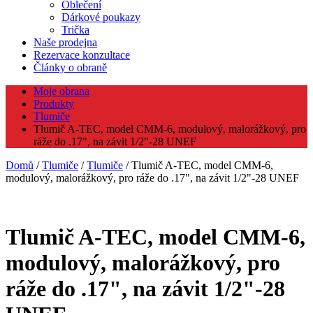
Oblečení
Dárkové poukazy
Trička
Naše prodejna
Rezervace konzultace
Články o obraně
Moje obrana
Produkty
Tlumiče
Tlumič A-TEC, model CMM-6, modulový, malorážkový, pro
ráže do .17", na závit 1/2"-28 UNEF
Domů
/
Tlumiče
/
Tlumiče
/ Tlumič A-TEC, model CMM-6,
modulový, malorážkový, pro ráže do .17", na závit 1/2"-28 UNEF
Tlumič A-TEC, model CMM-6,
modulový, malorážkový, pro
ráže do .17", na závit 1/2"-28