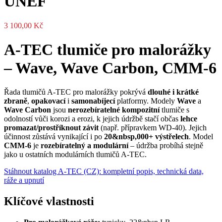
UNEF
3 100,00
Kč
A-TEC tlumiče pro malorážky
– Wave, Wave Carbon, CMM-6
Řada tlumičů A-TEC pro malorážky pokrývá
dlouhé i krátké
zbraně
,
opakovací
i
samonabíjecí
platformy. Modely
Wave
a
Wave Carbon
jsou
nerozebíratelné kompozitní
tlumiče s
odolností vůči korozi a erozi, k jejich údržbě stačí občas
lehce
promazat/prostříknout závit
(např. přípravkem WD-40). Jejich
účinnost zůstává vynikající i po
20&nbsp,000+ výstřelech
. Model
CMM-6
je
rozebíratelný a modulární
– údržba probíhá stejně
jako u ostatních modulárních tlumičů A-TEC.
Stáhnout katalog A-TEC (CZ): kompletní popis, technická data,
ráže a upnutí
Klíčové vlastnosti