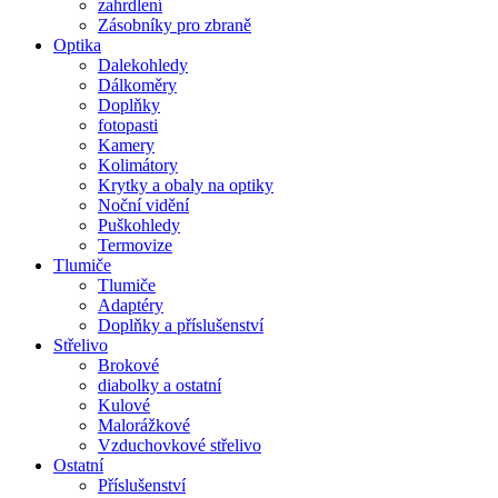
zahrdlení
Zásobníky pro zbraně
Optika
Dalekohledy
Dálkoměry
Doplňky
fotopasti
Kamery
Kolimátory
Krytky a obaly na optiky
Noční vidění
Puškohledy
Termovize
Tlumiče
Tlumiče
Adaptéry
Doplňky a příslušenství
Střelivo
Brokové
diabolky a ostatní
Kulové
Malorážkové
Vzduchovkové střelivo
Ostatní
Příslušenství