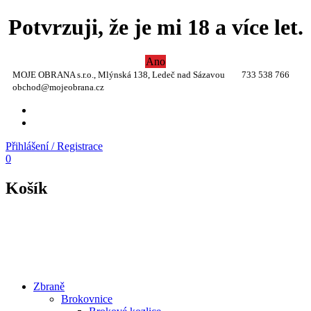
Potvrzuji, že je mi 18 a více let.
Ano
MOJE OBRANA s.r.o., Mlýnská 138, Ledeč nad Sázavou
733 538 766
obchod@mojeobrana.cz
YT
TW
Přihlášení / Registrace
0
Košík
Zbraně
Brokovnice