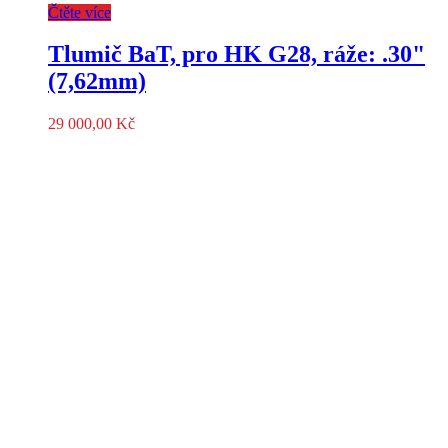
Čtěte více
Tlumič BaT, pro HK G28, ráže: .30"
(7,62mm)
29 000,00
Kč