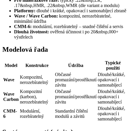
Pro malorážkové ráže:
typicky .22&nbsp,LR,
.17&nbsp,HMR, .22&nbsp,WMR (dle variant a modulu)
Platformy:
dlouhé i krátké, opakovací i samonabíjecí zbraně
Wave / Wave Carbon:
kompozitní, nerozebíratelné,
minimální údržba
CMM-6:
modulární, rozebíratelný – snadné čištění a servis
Dlouhá životnost:
ověřená účinnost i po 20&nbsp,000+
výstřelech
Modelová řada
Typické
Model
Konstrukce
Údržba
použití
Občasné
Dlouhé/krátké,
Kompozitní,
Wave
promazání/prostříknutí
opakovací i
nerozebíratelný
závitu
samonabíjecí
Kompozitní
Občasné
Dlouhé/krátké,
Wave
(karbon),
promazání/prostříknutí
opakovací i
Carbon
nerozebíratelný
závitu
samonabíjecí
Dlouhé/krátké,
CMM-
Modulární,
Standardní čištění
opakovací i
6
rozebíratelný
modulů a závitů
samonabíjecí