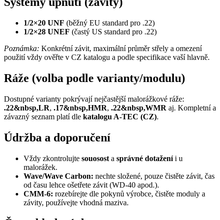
Systémy upnutí (závity)
1/2×20 UNF
(běžný EU standard pro .22)
1/2×28 UNEF
(častý US standard pro .22)
Poznámka:
Konkrétní závit, maximální průměr střely a omezení
použití vždy ověřte v CZ katalogu a podle specifikace vaší hlavně.
Ráže (volba podle varianty/modulu)
Dostupné varianty pokrývají nejčastější malorážkové ráže:
.22&nbsp,LR
,
.17&nbsp,HMR
,
.22&nbsp,WMR
aj. Kompletní a
závazný seznam platí dle
katalogu A-TEC (CZ)
.
Údržba a doporučení
Vždy zkontrolujte
souosost
a
správné dotažení
i u
malorážek.
Wave/Wave Carbon:
nechte složené, pouze čistěte závit, čas
od času lehce ošetřete závit (WD-40 apod.).
CMM-6:
rozebírejte dle pokynů výrobce, čistěte moduly a
závity, používejte vhodná maziva.