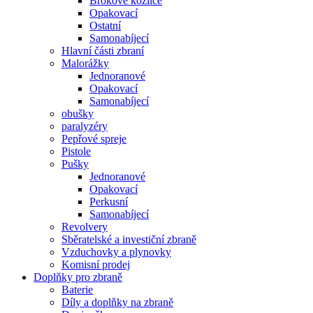
Brokové kozlice
Opakovací
Ostatní
Samonabíjecí
Hlavní části zbraní
Malorážky
Jednoranové
Opakovací
Samonabíjecí
obušky
paralyzéry
Pepřové spreje
Pistole
Pušky
Jednoranové
Opakovací
Perkusní
Samonabíjecí
Revolvery
Sběratelské a investiční zbraně
Vzduchovky a plynovky
Komisní prodej
Doplňky pro zbraně
Baterie
Díly a doplňky na zbraně