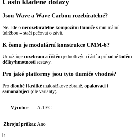
Často kladené dotazy
Jsou Wave a Wave Carbon rozebíratelné?
Ne. Jde o
nerozebíratelné kompozitní tlumiče
s minimální
údržbou – stačí pečovat o závit.
K čemu je modulární konstrukce CMM-6?
Umožňuje
rozebrání a čištění
jednotlivých částí a případné
ladění
délky/hmotnosti
sestavy.
Pro jaké platformy jsou tyto tlumiče vhodné?
Pro
dlouhé i krátké
malorážkové zbraně,
opakovací
i
samonabíjecí
(dle varianty).
Výrobce
A-TEC
Zbrojní průkaz
Ano
Tlumič