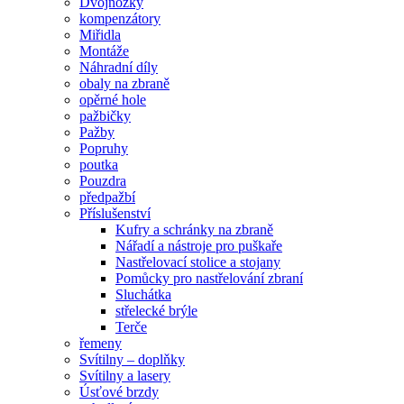
Dvojnožky
kompenzátory
Miřidla
Montáže
Náhradní díly
obaly na zbraně
opěrné hole
pažbičky
Pažby
Popruhy
poutka
Pouzdra
předpažbí
Příslušenství
Kufry a schránky na zbraně
Nářadí a nástroje pro puškaře
Nastřelovací stolice a stojany
Pomůcky pro nastřelování zbraní
Sluchátka
střelecké brýle
Terče
řemeny
Svítilny – doplňky
Svítilny a lasery
Úsťové brzdy