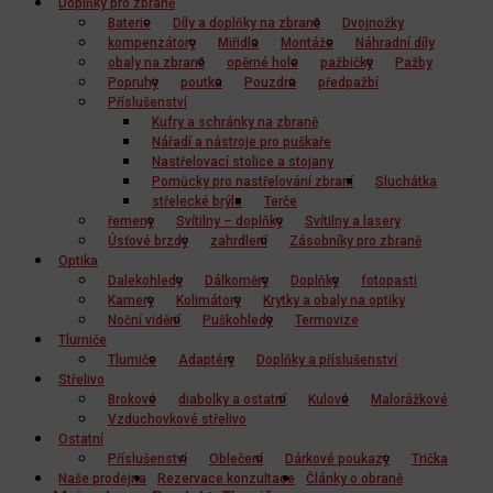
Doplňky pro zbraně
Baterie
Díly a doplňky na zbraně
Dvojnožky
kompenzátory
Miřidla
Montáže
Náhradní díly
obaly na zbraně
opěrné hole
pažbičky
Pažby
Popruhy
poutka
Pouzdra
předpažbí
Příslušenství
Kufry a schránky na zbraně
Nářadí a nástroje pro puškaře
Nastřelovací stolice a stojany
Pomůcky pro nastřelování zbraní
Sluchátka
střelecké brýle
Terče
řemeny
Svítilny – doplňky
Svítilny a lasery
Úsťové brzdy
zahrdlení
Zásobníky pro zbraně
Optika
Dalekohledy
Dálkoměry
Doplňky
fotopasti
Kamery
Kolimátory
Krytky a obaly na optiky
Noční vidění
Puškohledy
Termovize
Tlumiče
Tlumiče
Adaptéry
Doplňky a příslušenství
Střelivo
Brokové
diabolky a ostatní
Kulové
Malorážkové
Vzduchovkové střelivo
Ostatní
Příslušenství
Oblečení
Dárkové poukazy
Trička
Naše prodejna
Rezervace konzultace
Články o obraně