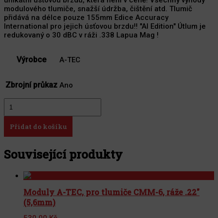
modulového tlumiče, snažší údržba, čištění atd. Tlumič
přidává na délce pouze 155mm Edice Accuracy
International pro jejich úsťovou brzdu!! "AI Edition" Útlum je
redukovaný o 30 dBC v ráži .338 Lapua Mag !
Výrobce
A-TEC
Zbrojní průkaz
Ano
Tlumič
A-
TEC,
Přidat do košíku
Marksman
AI,
modulový,
Související produkty
ráže
do
6,5mm,
na
Moduly A-TEC, pro tlumiče CMM-6, ráže .22"
úsťovou
(5,6mm)
brzdu
Accuracy