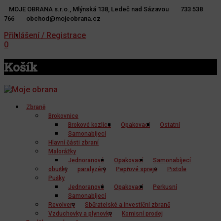
MOJE OBRANA s.r.o., Mlýnská 138, Ledeč nad Sázavou
733 538
766
obchod@mojeobrana.cz
YT
TW
Přihlášení / Registrace
0
Košík
Zbraně
Brokovnice
Brokové kozlice
Opakovací
Ostatní
Samonabíjecí
Hlavní části zbraní
Malorážky
Jednoranové
Opakovací
Samonabíjecí
obušky
paralyzéry
Pepřové spreje
Pistole
Pušky
Jednoranové
Opakovací
Perkusní
Samonabíjecí
Revolvery
Sběratelské a investiční zbraně
Vzduchovky a plynovky
Komisní prodej