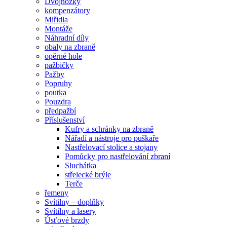
Dvojnožky
kompenzátory
Miřidla
Montáže
Náhradní díly
obaly na zbraně
opěrné hole
pažbičky
Pažby
Popruhy
poutka
Pouzdra
předpažbí
Příslušenství
Kufry a schránky na zbraně
Nářadí a nástroje pro puškaře
Nastřelovací stolice a stojany
Pomůcky pro nastřelování zbraní
Sluchátka
střelecké brýle
Terče
řemeny
Svítilny – doplňky
Svítilny a lasery
Úsťové brzdy