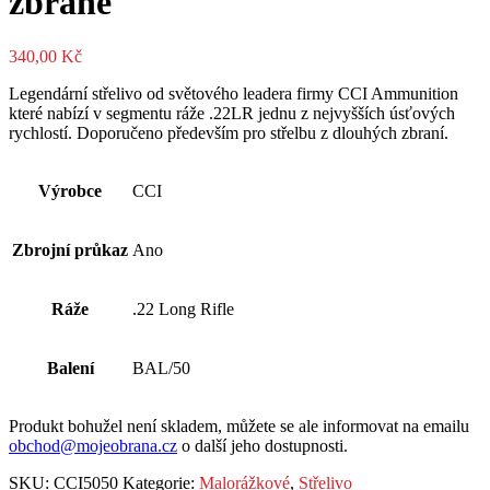
zbraně
340,00
Kč
Legendární střelivo od světového leadera firmy CCI Ammunition
které nabízí v segmentu ráže .22LR jednu z nejvyšších úsťových
rychlostí. Doporučeno především pro střelbu z dlouhých zbraní.
Výrobce
CCI
Zbrojní průkaz
Ano
Ráže
.22 Long Rifle
Balení
BAL/50
Produkt bohužel není skladem, můžete se ale informovat na emailu
obchod@mojeobrana.cz
o další jeho dostupnosti.
SKU:
CCI5050
Kategorie:
Malorážkové
,
Střelivo