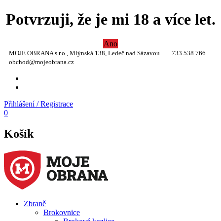
Potvrzuji, že je mi 18 a více let.
Ano
MOJE OBRANA s.r.o., Mlýnská 138, Ledeč nad Sázavou
733 538 766
obchod@mojeobrana.cz
YT
TW
Přihlášení / Registrace
0
Košík
Zbraně
Brokovnice