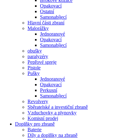
Brokové kozlice
Opakovací
Ostatní
Samonabíjecí
Hlavní části zbraní
Malorážky
Jednoranové
Opakovací
Samonabíjecí
obušky
paralyzéry
Pepřové spreje
Pistole
Pušky
Jednoranové
Opakovací
Perkusní
Samonabíjecí
Revolvery
Sběratelské a investiční zbraně
Vzduchovky a plynovky
Komisní prodej
Doplňky pro zbraně
Baterie
Díly a doplňky na zbraně