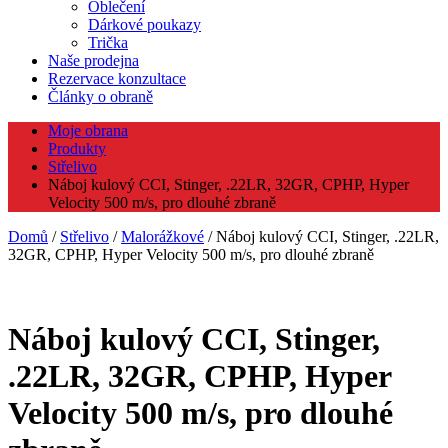
Oblečení
Dárkové poukazy
Trička
Naše prodejna
Rezervace konzultace
Články o obraně
Moje obrana
Produkty
Střelivo
Náboj kulový CCI, Stinger, .22LR, 32GR, CPHP, Hyper
Velocity 500 m/s, pro dlouhé zbraně
Domů
/
Střelivo
/
Malorážkové
/ Náboj kulový CCI, Stinger, .22LR,
32GR, CPHP, Hyper Velocity 500 m/s, pro dlouhé zbraně
Náboj kulový CCI, Stinger,
.22LR, 32GR, CPHP, Hyper
Velocity 500 m/s, pro dlouhé