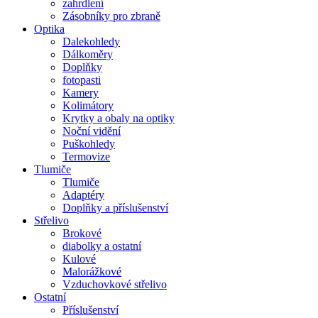
zahrdlení
Zásobníky pro zbraně
Optika
Dalekohledy
Dálkoměry
Doplňky
fotopasti
Kamery
Kolimátory
Krytky a obaly na optiky
Noční vidění
Puškohledy
Termovize
Tlumiče
Tlumiče
Adaptéry
Doplňky a příslušenství
Střelivo
Brokové
diabolky a ostatní
Kulové
Malorážkové
Vzduchovkové střelivo
Ostatní
Příslušenství