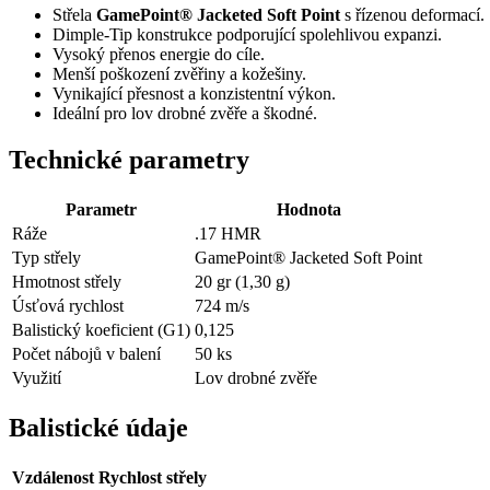
Střela
GamePoint® Jacketed Soft Point
s řízenou deformací.
Dimple-Tip konstrukce podporující spolehlivou expanzi.
Vysoký přenos energie do cíle.
Menší poškození zvěřiny a kožešiny.
Vynikající přesnost a konzistentní výkon.
Ideální pro lov drobné zvěře a škodné.
Technické parametry
Parametr
Hodnota
Ráže
.17 HMR
Typ střely
GamePoint® Jacketed Soft Point
Hmotnost střely
20 gr (1,30 g)
Úsťová rychlost
724 m/s
Balistický koeficient (G1)
0,125
Počet nábojů v balení
50 ks
Využití
Lov drobné zvěře
Balistické údaje
Vzdálenost
Rychlost střely