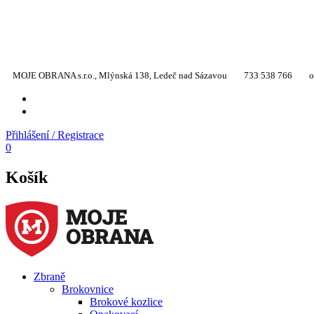
MOJE OBRANA s.r.o., Mlýnská 138, Ledeč nad Sázavou
733 538 766
o
YT
TW
Přihlášení / Registrace
0
Košík
Zbraně
Brokovnice
Brokové kozlice