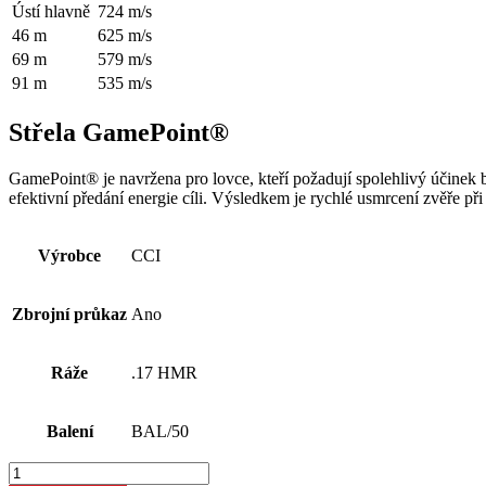
Ústí hlavně
724 m/s
46 m
625 m/s
69 m
579 m/s
91 m
535 m/s
Střela GamePoint®
GamePoint® je navržena pro lovce, kteří požadují spolehlivý účinek
efektivní předání energie cíli. Výsledkem je rychlé usmrcení zvěře při
Výrobce
CCI
Zbrojní průkaz
Ano
Ráže
.17 HMR
Balení
BAL/50
Náboj