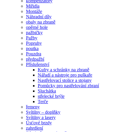
kompenzátory
Miřidla
Montáže
Náhradní díly
obaly na zbraně
opěrné hole
pažbičky
Pažby
Popruhy
poutka
Pouzdra
předpažbí
Příslušenství
Kufry a schránky na zbraně
Nářadí a nástroje pro puškaře
Nastřelovací stolice a stojany
Pomůcky pro nastřelování zbraní
Sluchátka
střelecké brýle
Terče
řemeny
Svítilny – doplňky
Svítilny a lasery
Úsťové brzdy
zahrdlení