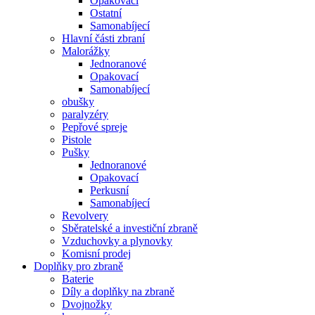
Opakovací
Ostatní
Samonabíjecí
Hlavní části zbraní
Malorážky
Jednoranové
Opakovací
Samonabíjecí
obušky
paralyzéry
Pepřové spreje
Pistole
Pušky
Jednoranové
Opakovací
Perkusní
Samonabíjecí
Revolvery
Sběratelské a investiční zbraně
Vzduchovky a plynovky
Komisní prodej
Doplňky pro zbraně
Baterie
Díly a doplňky na zbraně
Dvojnožky