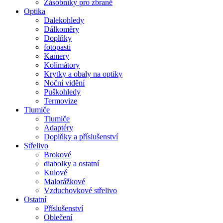
Zásobníky pro zbraně
Optika
Dalekohledy
Dálkoměry
Doplňky
fotopasti
Kamery
Kolimátory
Krytky a obaly na optiky
Noční vidění
Puškohledy
Termovize
Tlumiče
Tlumiče
Adaptéry
Doplňky a příslušenství
Střelivo
Brokové
diabolky a ostatní
Kulové
Malorážkové
Vzduchovkové střelivo
Ostatní
Příslušenství
Oblečení