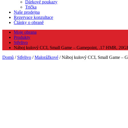
Dárkové poukazy
Trička
Naše prodejna
Rezervace konzultace
Články o obraně
Moje obrana
Produkty
Střelivo
Náboj kulový CCI, Small Game – Gamepoint, .17 HMR, 20G
Domů
/
Střelivo
/
Malorážkové
/ Náboj kulový CCI, Small Game – 