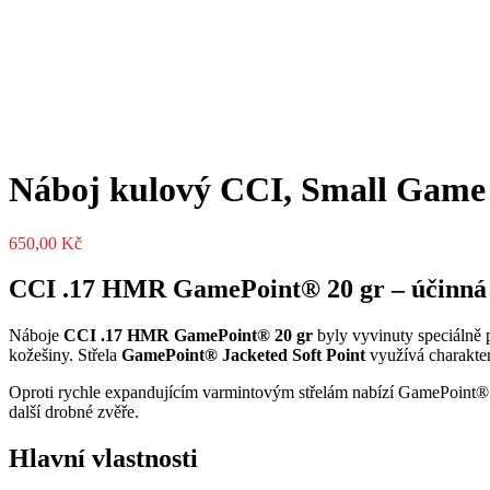
Náboj kulový CCI, Small Game
650,00
Kč
CCI .17 HMR GamePoint® 20 gr – účinná 
Náboje
CCI .17 HMR GamePoint® 20 gr
byly vyvinuty speciálně 
kožešiny. Střela
GamePoint® Jacketed Soft Point
využívá charakter
Oproti rychle expandujícím varmintovým střelám nabízí GamePoint® hlu
další drobné zvěře.
Hlavní vlastnosti