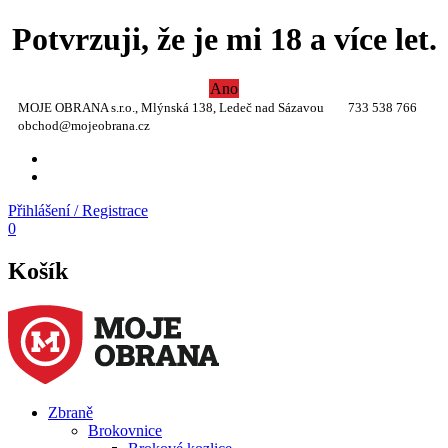
Potvrzuji, že je mi 18 a více let.
Ano
MOJE OBRANA s.r.o., Mlýnská 138, Ledeč nad Sázavou
733 538 766
obchod@mojeobrana.cz
YT
TW
Přihlášení / Registrace
0
Košík
Zbraně
Brokovnice