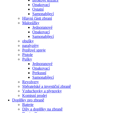
Brokové kozlice
Opakovací
Ostatní
Samonabíjecí
Hlavní části zbraní
Malorážky
Jednoranové
Opakovací
Samonabíjecí
obušky
paralyzéry
Pepřové spreje
Pistole
Pušky
Jednoranové
Opakovací
Perkusní
Samonabíjecí
Revolvery
Sběratelské a investiční zbraně
Vzduchovky a plynovky
Komisní prodej
Doplňky pro zbraně
Baterie
Díly a doplňky na zbraně