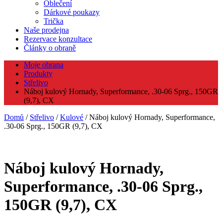
Oblečení
Dárkové poukazy
Trička
Naše prodejna
Rezervace konzultace
Články o obraně
Moje obrana
Produkty
Střelivo
Náboj kulový Hornady, Superformance, .30-06 Sprg., 150GR
(9,7), CX
Domů
/
Střelivo
/
Kulové
/ Náboj kulový Hornady, Superformance,
.30-06 Sprg., 150GR (9,7), CX
Náboj kulový Hornady,
Superformance, .30-06 Sprg.,
150GR (9,7), CX