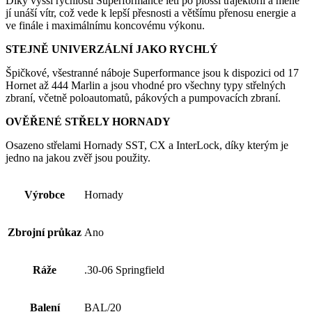
Díky vyšší rychlosti Superformance letí po plošší trajektorii a méně
jí unáší vítr, což vede k lepší přesnosti a většímu přenosu energie a
ve finále i maximálnímu koncovému výkonu.
STEJNĚ UNIVERZÁLNÍ JAKO RYCHLÝ
Špičkové, všestranné náboje Superformance jsou k dispozici od 17
Hornet až 444 Marlin a jsou vhodné pro všechny typy střelných
zbraní, včetně poloautomatů, pákových a pumpovacích zbraní.
OVĚŘENÉ STŘELY HORNADY
Osazeno střelami Hornady SST, CX a InterLock, díky kterým je
jedno na jakou zvěř jsou použity.
Výrobce
Hornady
Zbrojní průkaz
Ano
Ráže
.30-06 Springfield
Balení
BAL/20