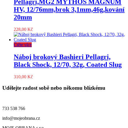
Pellagri,MG2 MYTHOS MAGNUM
HV, 12/76mm,brok 3,1mm,46g,kování
20mm
228,00
Kč
Čtěte více
Náboj brokový Bashieri Pellagri,
Black Shock, 12/70, 32g, Coated Slug
310,00
Kč
Udělejte radost sobě nebo někomu blízkému
733 538 766
info@mojeobrana.cz
MOJE OBRANA s.r.o.