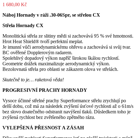
1 680,00
Kč
Náboj Hornady v ráži .30-06Spr, se střelou CX
Střela Hornady CX
Monolitická střela ze slitiny mědi si zachovává 95 % své hmotnosti.
Hrot Heat Shield® tvoří perfektní meplat.
Je imunní vůči aerodynamickému ohřevu a zachovává si svůj tvar.
BC ověřené Dopplerovým radarem.
Spolehlivý dopadový výkon napříč širokou škálou rychlostí.
Geometrie drážek maximalizuje aerodynamický výkon.
Bezolovnatá střela pro oblasti se zákazem olova ve střelách.
Skutečně to je… raketová věda!
PROGRESIVNÍ PRACHY HORNADY
Vysoce účinné střelné prachy Superformance střelu zrychlují po
delší dobu, což má za následek zvýšení úsťové rychlosti až o 61m/s
bez slovo doatečného odstranit navýšení tlaků. Důsledkem toho je
zvýšená rychlost bez zvětšeného zpětného rázu.
VYLEPŠENÁ PŘESNOST A ZÁSAH