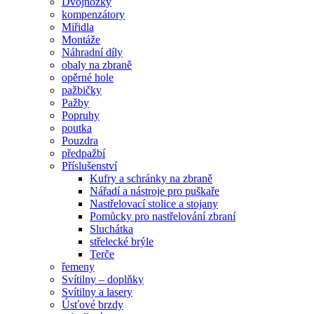
Dvojnožky
kompenzátory
Miřidla
Montáže
Náhradní díly
obaly na zbraně
opěrné hole
pažbičky
Pažby
Popruhy
poutka
Pouzdra
předpažbí
Příslušenství
Kufry a schránky na zbraně
Nářadí a nástroje pro puškaře
Nastřelovací stolice a stojany
Pomůcky pro nastřelování zbraní
Sluchátka
střelecké brýle
Terče
řemeny
Svítilny – doplňky
Svítilny a lasery
Úsťové brzdy