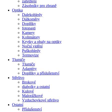
zahrdlení
Zásobníky pro zbraně
Optika
Dalekohledy
Dálkoměry
Doplňky
fotopasti
Kamery
Kolimátory
Krytky a obaly na optiky
Noční vidění
Puškohledy
Termovize
Tlumiče
Tlumiče
Adaptéry
Doplňky a příslušenství
Střelivo
Brokové
diabolky a ostatní
Kulové
Malorážkové
Vzduchovkové střelivo
Ostatní
Příslušenství