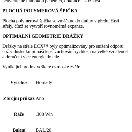
neuvěřitelně hlubokou penetrací, dokonce i skrz kost.
PLOCHÁ POLYMEROVÁ ŠPIČKA
Plochá polymerová špička se vmáčkne do dutiny v přední části
střely, čímž se vytvoří rovnoměrná expanze.
OPTIMÁLNÍ GEOMETRIE DRÁŽKY
Drážky na střele ECX™ byly optimalizovány pro snížení odporu,
což v důsledku přináší lepší zachování rychlosti na velké vzdálenosti
a doručení více energie do cíle.
Vynikající pro lov veškeré evropské zvěře.
Výrobce
Hornady
Zbrojní průkaz
Ano
Ráže
.308 Win
Balení
BAL/20