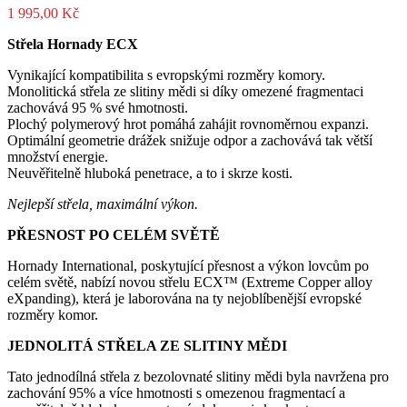
1 995,00
Kč
Střela Hornady ECX
Vynikající kompatibilita s evropskými rozměry komory.
Monolitická střela ze slitiny mědi si díky omezené fragmentaci
zachovává 95 % své hmotnosti.
Plochý polymerový hrot pomáhá zahájit rovnoměrnou expanzi.
Optimální geometrie drážek snižuje odpor a zachovává tak větší
množství energie.
Neuvěřitelně hluboká penetrace, a to i skrze kosti.
Nejlepší střela, maximální výkon.
PŘESNOST PO CELÉM SVĚTĚ
Hornady International, poskytující přesnost a výkon lovcům po
celém světě, nabízí novou střelu ECX™ (Extreme Copper alloy
eXpanding), která je laborována na ty nejoblíbenější evropské
rozměry komor.
JEDNOLITÁ STŘELA ZE SLITINY MĚDI
Tato jednodílná střela z bezolovnaté slitiny mědi byla navržena pro
zachování 95% a více hmotnosti s omezenou fragmentací a