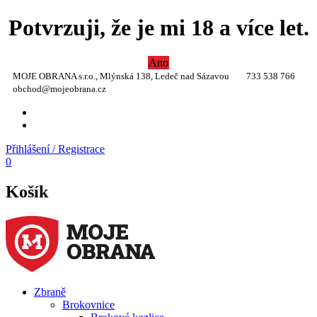
Potvrzuji, že je mi 18 a více let.
Ano
MOJE OBRANA s.r.o., Mlýnská 138, Ledeč nad Sázavou
733 538 766
obchod@mojeobrana.cz
YT
TW
Přihlášení / Registrace
0
Košík
Zbraně
Brokovnice