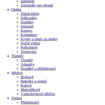
zahrdlení
Zásobníky pro zbraně
Optika
Dalekohledy
Dálkoměry
Doplňky
fotopasti
Kamery
Kolimátory
Krytky a obaly na optiky
Noční vidění
Puškohledy
Termovize
Tlumiče
Tlumiče
Adaptéry
Doplňky a příslušenství
Střelivo
Brokové
diabolky a ostatní
Kulové
Malorážkové
Vzduchovkové střelivo
Ostatní
Příslušenství