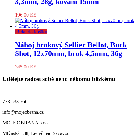
3,3mm, 28g, kování 15mm
196,00
Kč
Přidat do košíku
Náboj brokový Sellier Bellot, Buck
Shot, 12x70mm, brok 4,5mm, 36g
345,00
Kč
Udělejte radost sobě nebo někomu blízkému
733 538 766
info@mojeobrana.cz
MOJE OBRANA s.r.o.
Mlýnská 138, Ledeč nad Sázavou