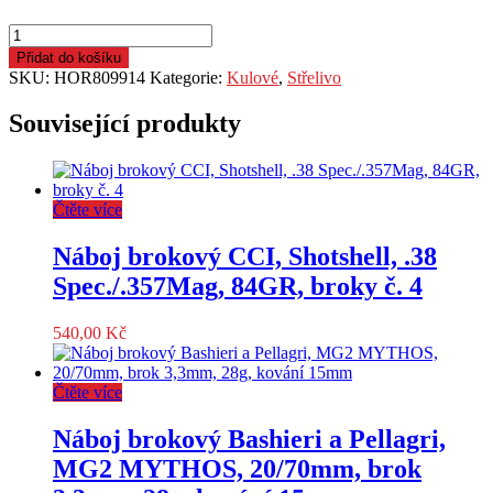
Náboj
kulový
Přidat do košíku
Hornady,
SKU:
HOR809914
Kategorie:
Kulové
,
Střelivo
International,
.308
Související produkty
Win.,
165GR
(10,6g),
ECX
Čtěte více
množství
Náboj brokový CCI, Shotshell, .38
Spec./.357Mag, 84GR, broky č. 4
540,00
Kč
Čtěte více
Náboj brokový Bashieri a Pellagri,
MG2 MYTHOS, 20/70mm, brok