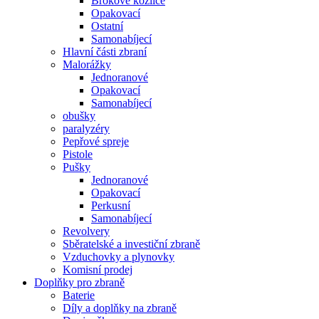
Brokové kozlice
Opakovací
Ostatní
Samonabíjecí
Hlavní části zbraní
Malorážky
Jednoranové
Opakovací
Samonabíjecí
obušky
paralyzéry
Pepřové spreje
Pistole
Pušky
Jednoranové
Opakovací
Perkusní
Samonabíjecí
Revolvery
Sběratelské a investiční zbraně
Vzduchovky a plynovky
Komisní prodej
Doplňky pro zbraně
Baterie
Díly a doplňky na zbraně