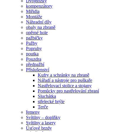
Dvojnožky
kompenzátory
Miřidla
Montáže
Náhradní díly
obaly na zbraně
opěrné hole
pažbičky
Pažby
Popruhy
poutka
Pouzdra
předpažbí
Příslušenství
Kufry a schránky na zbraně
Nářadí a nástroje pro puškaře
Nastřelovací stolice a stojany
Pomůcky pro nastřelování zbraní
Sluchátka
střelecké brýle
Terče
řemeny
Svítilny – doplňky
Svítilny a lasery
Úsťové brzdy