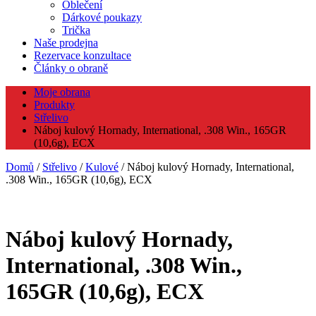
Oblečení
Dárkové poukazy
Trička
Naše prodejna
Rezervace konzultace
Články o obraně
Moje obrana
Produkty
Střelivo
Náboj kulový Hornady, International, .308 Win., 165GR
(10,6g), ECX
Domů
/
Střelivo
/
Kulové
/ Náboj kulový Hornady, International,
.308 Win., 165GR (10,6g), ECX
Náboj kulový Hornady,
International, .308 Win.,
165GR (10,6g), ECX