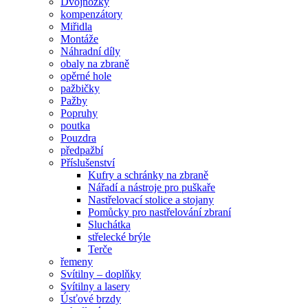
Dvojnožky
kompenzátory
Miřidla
Montáže
Náhradní díly
obaly na zbraně
opěrné hole
pažbičky
Pažby
Popruhy
poutka
Pouzdra
předpažbí
Příslušenství
Kufry a schránky na zbraně
Nářadí a nástroje pro puškaře
Nastřelovací stolice a stojany
Pomůcky pro nastřelování zbraní
Sluchátka
střelecké brýle
Terče
řemeny
Svítilny – doplňky
Svítilny a lasery
Úsťové brzdy