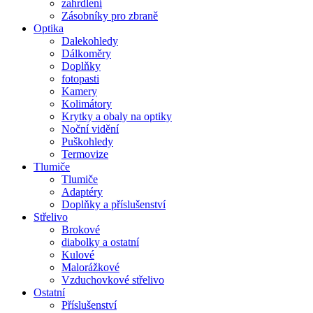
zahrdlení
Zásobníky pro zbraně
Optika
Dalekohledy
Dálkoměry
Doplňky
fotopasti
Kamery
Kolimátory
Krytky a obaly na optiky
Noční vidění
Puškohledy
Termovize
Tlumiče
Tlumiče
Adaptéry
Doplňky a příslušenství
Střelivo
Brokové
diabolky a ostatní
Kulové
Malorážkové
Vzduchovkové střelivo
Ostatní
Příslušenství