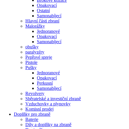
Brokové kozlice
Opakovací
Ostatní
Samonabíjecí
Hlavní části zbraní
Malorážky
Jednoranové
Opakovací
Samonabíjecí
obušky
paralyzéry
Pepřové spreje
Pistole
Pušky
Jednoranové
Opakovací
Perkusní
Samonabíjecí
Revolvery
Sběratelské a investiční zbraně
Vzduchovky a plynovky
Komisní prodej
Doplňky pro zbraně
Baterie
Díly a doplňky na zbraně