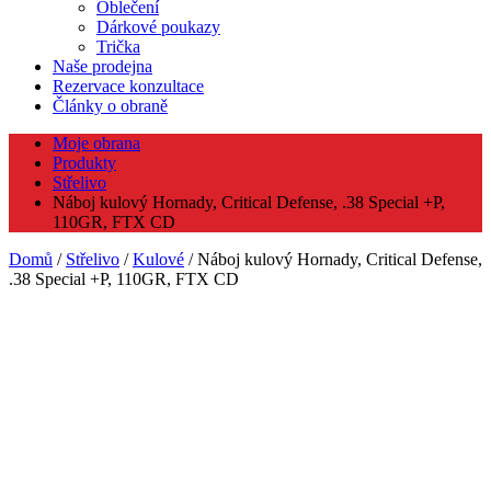
Oblečení
Dárkové poukazy
Trička
Naše prodejna
Rezervace konzultace
Články o obraně
Moje obrana
Produkty
Střelivo
Náboj kulový Hornady, Critical Defense, .38 Special +P,
110GR, FTX CD
Domů
/
Střelivo
/
Kulové
/ Náboj kulový Hornady, Critical Defense,
.38 Special +P, 110GR, FTX CD