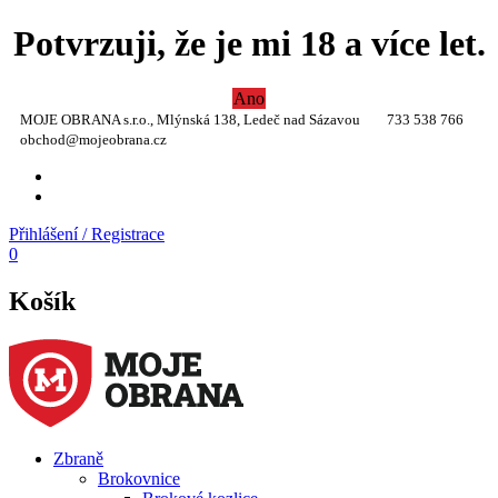
Potvrzuji, že je mi 18 a více let.
Ano
MOJE OBRANA s.r.o., Mlýnská 138, Ledeč nad Sázavou
733 538 766
obchod@mojeobrana.cz
YT
TW
Přihlášení / Registrace
0
Košík
Zbraně
Brokovnice