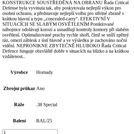
KONSTRUKCE SOUSTŘEDĚNÁ NA OBRANU Řada Critical
Defense byla vyvinuta tak, aby poskytovala nejlepší výkon pro
osobní ochranu, a představuje nejlepší volbu pro střelné zbraně s
krátkou hlavní a typu „concealed-carry“. EFEKTIVNÍ V
SITUACÍCH SE SLABÝM OSVĚTLENÍM Poniklované
nábojnice odolávají korozi a usnadňují kontroly komory při slabém
osvětlení. Optimalizované prachy rychle shoří, čímž se sníží zpětný
ráz, omezí záblesk z ústí hlavně a ve výsledku je zachováno noční
vidění. NEPRONIKNE ZBYTEČNĚ HLUBOKO Řada Critical
Defence funguje obzvláště dobře v situacích na blízko a na krátkou
vzdálenost..
Výrobce
Hornady
Zbrojní průkaz
Ano
Ráže
.38 Special
Balení
BAL/25
Náboj