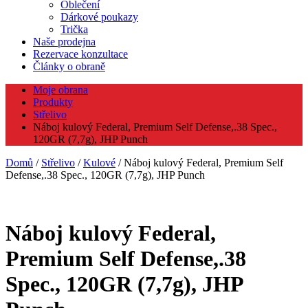
Oblečení
Dárkové poukazy
Trička
Naše prodejna
Rezervace konzultace
Články o obraně
Moje obrana
Produkty
Střelivo
Náboj kulový Federal, Premium Self Defense,.38 Spec.,
120GR (7,7g), JHP Punch
Domů
/
Střelivo
/
Kulové
/ Náboj kulový Federal, Premium Self
Defense,.38 Spec., 120GR (7,7g), JHP Punch
Náboj kulový Federal,
Premium Self Defense,.38
Spec., 120GR (7,7g), JHP