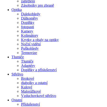
zahrdlení
Zásobníky pro zbraně
Optika
Dalekohledy
Dálkoměry
Doplňky
fotopasti
Kamery
Kolimátory
Krytky a obaly na optiky
Noční vidění
Puškohledy
Termovize
Tlumiče
Tlumiče
Adaptéry
Doplňky a příslušenství
Střelivo
Brokové
diabolky a ostatní
Kulové
Malorážkové
Vzduchovkové střelivo
Ostatní
Příslušenství