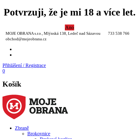
Potvrzuji, že je mi 18 a více let.
Ano
MOJE OBRANA s.r.o., Mlýnská 138, Ledeč nad Sázavou
733 538 766
obchod@mojeobrana.cz
YT
TW
Přihlášení / Registrace
0
Košík
Zbraně
Brokovnice