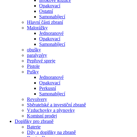
Brokové kozlice
Opakovací
Ostatní
Samonabíjecí
Hlavní části zbraní
Malorážky
Jednoranové
Opakovací
Samonabíjecí
obušky
paralyzéry
Pepřové spreje
Pistole
Pušky
Jednoranové
Opakovací
Perkusní
Samonabíjecí
Revolvery
Sběratelské a investiční zbraně
Vzduchovky a plynovky
Komisní prodej
Doplňky pro zbraně
Baterie
Díly a doplňky na zbraně