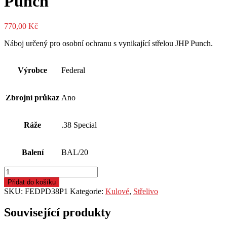
Punch
770,00
Kč
Náboj určený pro osobní ochranu s vynikající střelou JHP Punch.
Výrobce
Federal
Zbrojní průkaz
Ano
Ráže
.38 Special
Balení
BAL/20
Náboj
kulový
Přidat do košíku
Federal,
SKU:
FEDPD38P1
Kategorie:
Kulové
,
Střelivo
Premium
Self
Související produkty
Defense,.38
Spec.,