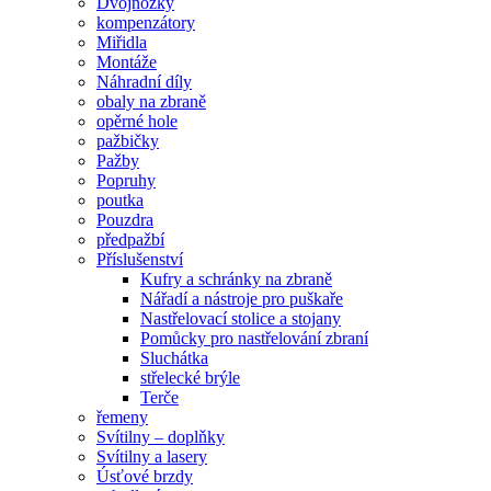
Dvojnožky
kompenzátory
Miřidla
Montáže
Náhradní díly
obaly na zbraně
opěrné hole
pažbičky
Pažby
Popruhy
poutka
Pouzdra
předpažbí
Příslušenství
Kufry a schránky na zbraně
Nářadí a nástroje pro puškaře
Nastřelovací stolice a stojany
Pomůcky pro nastřelování zbraní
Sluchátka
střelecké brýle
Terče
řemeny
Svítilny – doplňky
Svítilny a lasery
Úsťové brzdy