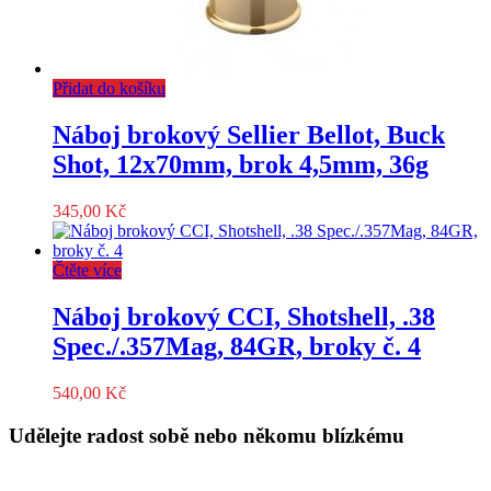
Přidat do košíku
Náboj brokový Sellier Bellot, Buck
Shot, 12x70mm, brok 4,5mm, 36g
345,00
Kč
Čtěte více
Náboj brokový CCI, Shotshell, .38
Spec./.357Mag, 84GR, broky č. 4
540,00
Kč
Udělejte radost sobě nebo někomu blízkému