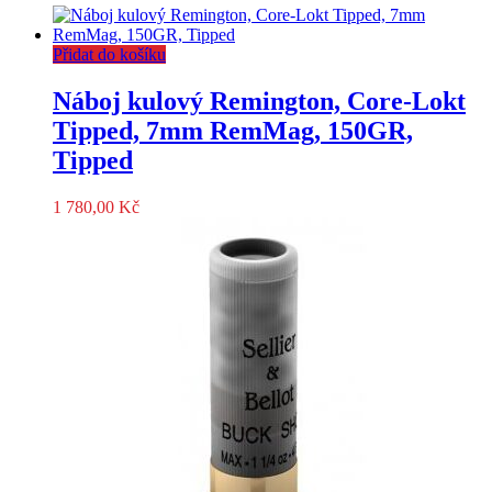
120GR
(7,7g),
Přidat do košíku
JHP
Punch
množství
Náboj kulový Remington, Core-Lokt
Tipped, 7mm RemMag, 150GR,
Tipped
1 780,00
Kč