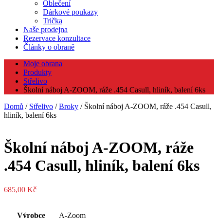
Oblečení
Dárkové poukazy
Trička
Naše prodejna
Rezervace konzultace
Články o obraně
Moje obrana
Produkty
Střelivo
Školní náboj A-ZOOM, ráže .454 Casull, hliník, balení 6ks
Domů
/
Střelivo
/
Broky
/ Školní náboj A-ZOOM, ráže .454 Casull,
hliník, balení 6ks
Školní náboj A-ZOOM, ráže
.454 Casull, hliník, balení 6ks
685,00
Kč
Výrobce
A-Zoom