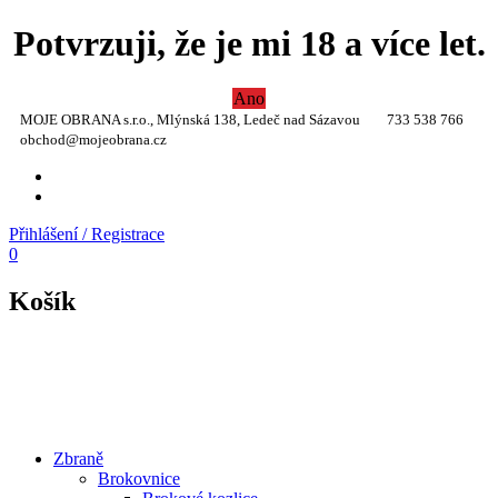
Potvrzuji, že je mi 18 a více let.
Ano
MOJE OBRANA s.r.o., Mlýnská 138, Ledeč nad Sázavou
733 538 766
obchod@mojeobrana.cz
YT
TW
Přihlášení / Registrace
0
Košík
Zbraně
Brokovnice