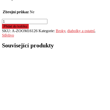
Zbrojní průkaz
Ne
Školní
náboj
Přidat do košíku
A-
SKU:
A-ZOOM16126
Kategorie:
Broky
,
diabolky a ostatní
,
ZOOM,
Střelivo
ráže
.454
Související produkty
Casull,
hliník,
balení
6ks
množství