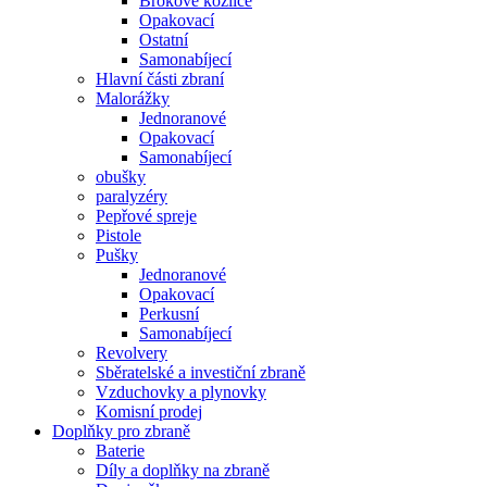
Brokové kozlice
Opakovací
Ostatní
Samonabíjecí
Hlavní části zbraní
Malorážky
Jednoranové
Opakovací
Samonabíjecí
obušky
paralyzéry
Pepřové spreje
Pistole
Pušky
Jednoranové
Opakovací
Perkusní
Samonabíjecí
Revolvery
Sběratelské a investiční zbraně
Vzduchovky a plynovky
Komisní prodej
Doplňky pro zbraně
Baterie
Díly a doplňky na zbraně