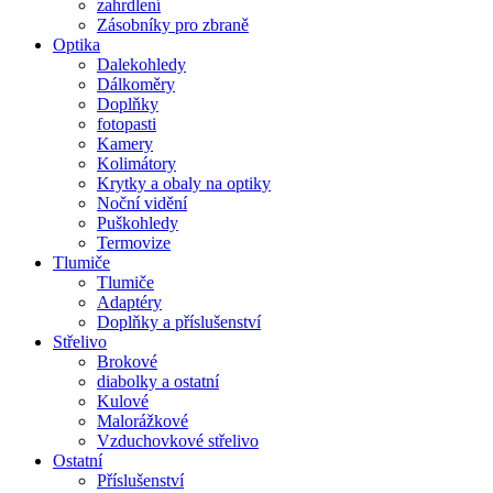
zahrdlení
Zásobníky pro zbraně
Optika
Dalekohledy
Dálkoměry
Doplňky
fotopasti
Kamery
Kolimátory
Krytky a obaly na optiky
Noční vidění
Puškohledy
Termovize
Tlumiče
Tlumiče
Adaptéry
Doplňky a příslušenství
Střelivo
Brokové
diabolky a ostatní
Kulové
Malorážkové
Vzduchovkové střelivo
Ostatní
Příslušenství