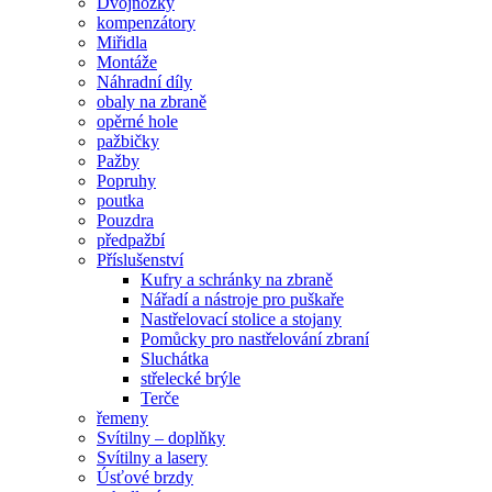
Dvojnožky
kompenzátory
Miřidla
Montáže
Náhradní díly
obaly na zbraně
opěrné hole
pažbičky
Pažby
Popruhy
poutka
Pouzdra
předpažbí
Příslušenství
Kufry a schránky na zbraně
Nářadí a nástroje pro puškaře
Nastřelovací stolice a stojany
Pomůcky pro nastřelování zbraní
Sluchátka
střelecké brýle
Terče
řemeny
Svítilny – doplňky
Svítilny a lasery
Úsťové brzdy