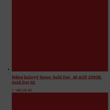
Náboj kulový Speer, Gold Dot, .45 ACP, 230GR,
Gold Dot G2
1 180,00
Kč