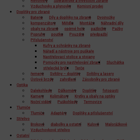
Revolvery
Sběratelské a investiční zbraně
Vzduchovky a plynovky
Komisní prodej
Doplňky pro zbraně
Baterie
Díly a doplňky na zbraně
Dvojnožky
kompenzátory
Miřidla
Montáže
Náhradní díly
obaly na zbraně
opěrné hole
pažbičky
Pažby
Popruhy
poutka
Pouzdra
předpažbí
Příslušenství
Kufry a schránky na zbraně
Nářadí a nástroje pro puškaře
Nastřelovací stolice a stojany
Pomůcky pro nastřelování zbraní
Sluchátka
střelecké brýle
Terče
řemeny
Svítilny – doplňky
Svítilny a lasery
Úsťové brzdy
zahrdlení
Zásobníky pro zbraně
Optika
Dalekohledy
Dálkoměry
Doplňky
fotopasti
Kamery
Kolimátory
Krytky a obaly na optiky
Noční vidění
Puškohledy
Termovize
Tlumiče
Tlumiče
Adaptéry
Doplňky a příslušenství
Střelivo
Brokové
diabolky a ostatní
Kulové
Malorážkové
Vzduchovkové střelivo
Ostatní