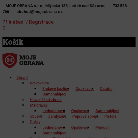
MOJE OBRANA s.r.o., Mlýnská 138, Ledeč nad Sázavou
733 538
766
obchod@mojeobrana.cz
YT
TW
Přihlášení / Registrace
0
Košík
Zbraně
Brokovnice
Brokové kozlice
Opakovací
Ostatní
Samonabíjecí
Hlavní části zbraní
Malorážky
Jednoranové
Opakovací
Samonabíjecí
obušky
paralyzéry
Pepřové spreje
Pistole
Pušky
Jednoranové
Opakovací
Perkusní
Samonabíjecí