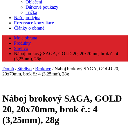
Oblečení
Dárkové poukazy
Trička
Naše prodejna
Rezervace konzultace
Články o obraně
Moje obrana
Produkty
Střelivo
Náboj brokový SAGA, GOLD 20, 20x70mm, brok č.: 4
(3,25mm), 28g
Domů
/
Střelivo
/
Brokové
/ Náboj brokový SAGA, GOLD 20,
20x70mm, brok č.: 4 (3,25mm), 28g
Náboj brokový SAGA, GOLD
20, 20x70mm, brok č.: 4
(3,25mm), 28g