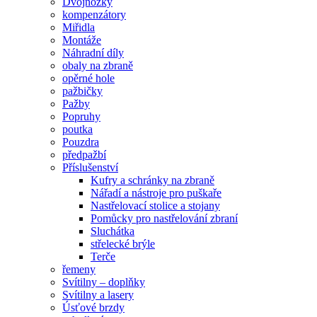
Dvojnožky
kompenzátory
Miřidla
Montáže
Náhradní díly
obaly na zbraně
opěrné hole
pažbičky
Pažby
Popruhy
poutka
Pouzdra
předpažbí
Příslušenství
Kufry a schránky na zbraně
Nářadí a nástroje pro puškaře
Nastřelovací stolice a stojany
Pomůcky pro nastřelování zbraní
Sluchátka
střelecké brýle
Terče
řemeny
Svítilny – doplňky
Svítilny a lasery
Úsťové brzdy