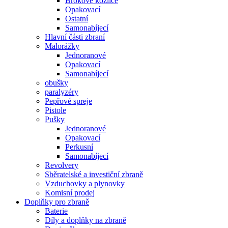
Brokové kozlice
Opakovací
Ostatní
Samonabíjecí
Hlavní části zbraní
Malorážky
Jednoranové
Opakovací
Samonabíjecí
obušky
paralyzéry
Pepřové spreje
Pistole
Pušky
Jednoranové
Opakovací
Perkusní
Samonabíjecí
Revolvery
Sběratelské a investiční zbraně
Vzduchovky a plynovky
Komisní prodej
Doplňky pro zbraně
Baterie
Díly a doplňky na zbraně