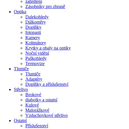
zahrdlení
Zásobníky pro zbraně
Optika
Dalekohledy
Dálkoměry
Doplňky
fotopasti
Kamery
Kolimátory
Krytky a obaly na optiky
Noční vidění
Puškohledy
Termovize
Tlumiče
Tlumiče
Adaptéry
Doplňky a příslušenství
Střelivo
Brokové
diabolky a ostatní
Kulové
Malorážkové
Vzduchovkové střelivo
Ostatní
Příslušenství