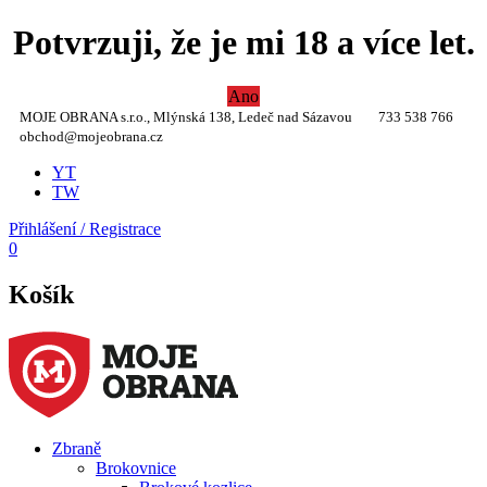
Potvrzuji, že je mi 18 a více let.
Ano
MOJE OBRANA s.r.o., Mlýnská 138, Ledeč nad Sázavou
733 538 766
obchod@mojeobrana.cz
YT
TW
Přihlášení / Registrace
0
Košík
Zbraně
Brokovnice