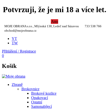
Potvrzuji, že je mi 18 a více let.
Ano
MOJE OBRANA s.r.o., Mlýnská 138, Ledeč nad Sázavou
733 538 766
obchod@mojeobrana.cz
YT
TW
Přihlášení / Registrace
0
Košík
Zbraně
Brokovnice
Brokové kozlice
Opakovací
Ostatní
Samonabíjecí