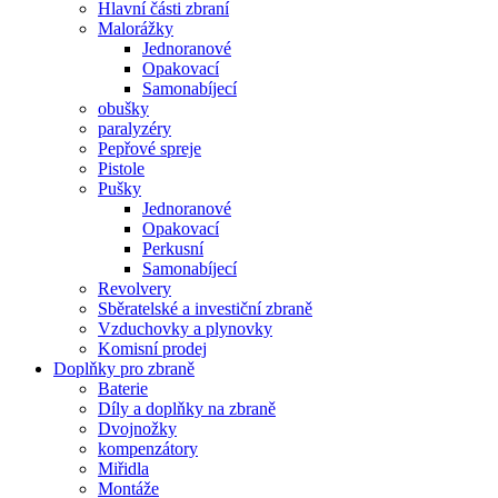
Hlavní části zbraní
Malorážky
Jednoranové
Opakovací
Samonabíjecí
obušky
paralyzéry
Pepřové spreje
Pistole
Pušky
Jednoranové
Opakovací
Perkusní
Samonabíjecí
Revolvery
Sběratelské a investiční zbraně
Vzduchovky a plynovky
Komisní prodej
Doplňky pro zbraně
Baterie
Díly a doplňky na zbraně
Dvojnožky
kompenzátory
Miřidla
Montáže