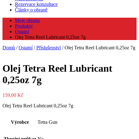
Rezervace konzultace
Články o obraně
Moje obrana
Produkty
Ostatní
Olej Tetra Reel Lubricant 0,25oz 7g
Domů
/
Ostatní
/
Příslušenství
/ Olej Tetra Reel Lubricant 0,25oz 7g
Olej Tetra Reel Lubricant
0,25oz 7g
159,00
Kč
Olej Tetra Reel Lubricant 0,25oz 7g
Výrobce
Tetra Gun
Zbrojní průkaz
Ne