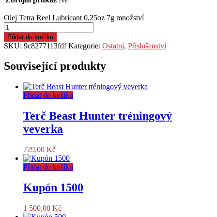
Olej Tetra Reel Lubricant 0,25oz 7g množství
Přidat do košíku
SKU:
9c8277113fdf
Kategorie:
Ostatní
,
Příslušenství
Související produkty
Přidat do košíku
Terč Beast Hunter tréningový
veverka
729,00
Kč
Přidat do košíku
Kupón 1500
1 500,00
Kč