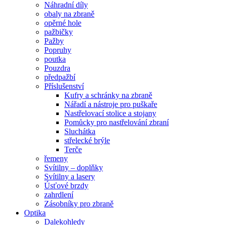
Náhradní díly
obaly na zbraně
opěrné hole
pažbičky
Pažby
Popruhy
poutka
Pouzdra
předpažbí
Příslušenství
Kufry a schránky na zbraně
Nářadí a nástroje pro puškaře
Nastřelovací stolice a stojany
Pomůcky pro nastřelování zbraní
Sluchátka
střelecké brýle
Terče
řemeny
Svítilny – doplňky
Svítilny a lasery
Úsťové brzdy
zahrdlení
Zásobníky pro zbraně
Optika
Dalekohledy