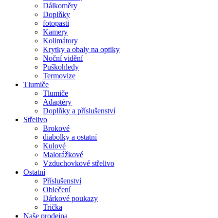
Dálkoměry
Doplňky
fotopasti
Kamery
Kolimátory
Krytky a obaly na optiky
Noční vidění
Puškohledy
Termovize
Tlumiče
Tlumiče
Adaptéry
Doplňky a příslušenství
Střelivo
Brokové
diabolky a ostatní
Kulové
Malorážkové
Vzduchovkové střelivo
Ostatní
Příslušenství
Oblečení
Dárkové poukazy
Trička
Naše prodejna