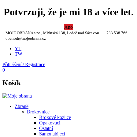
Potvrzuji, že je mi 18 a více let.
Ano
MOJE OBRANA s.r.o., Mlýnská 138, Ledeč nad Sázavou
733 538 766
obchod@mojeobrana.cz
YT
TW
Přihlášení / Registrace
0
Košík
Zbraně
Brokovnice
Brokové kozlice
Opakovací
Ostatní
Samonabíjecí