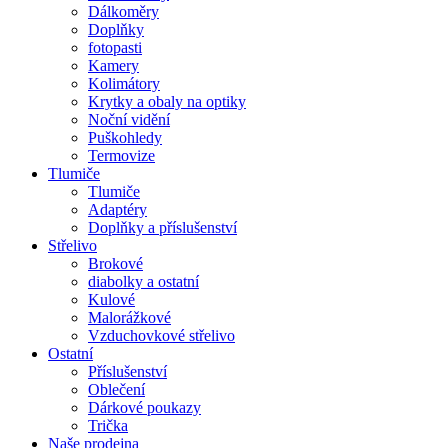
Dálkoměry
Doplňky
fotopasti
Kamery
Kolimátory
Krytky a obaly na optiky
Noční vidění
Puškohledy
Termovize
Tlumiče
Tlumiče
Adaptéry
Doplňky a příslušenství
Střelivo
Brokové
diabolky a ostatní
Kulové
Malorážkové
Vzduchovkové střelivo
Ostatní
Příslušenství
Oblečení
Dárkové poukazy
Trička
Naše prodejna