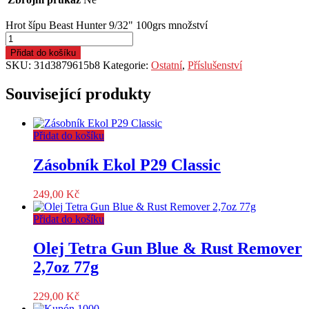
Hrot šípu Beast Hunter 9/32" 100grs množství
Přidat do košíku
SKU:
31d3879615b8
Kategorie:
Ostatní
,
Příslušenství
Související produkty
Přidat do košíku
Zásobník Ekol P29 Classic
249,00
Kč
Přidat do košíku
Olej Tetra Gun Blue & Rust Remover
2,7oz 77g
229,00
Kč