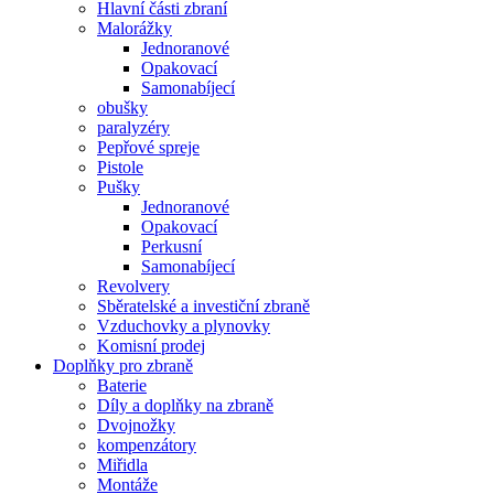
Hlavní části zbraní
Malorážky
Jednoranové
Opakovací
Samonabíjecí
obušky
paralyzéry
Pepřové spreje
Pistole
Pušky
Jednoranové
Opakovací
Perkusní
Samonabíjecí
Revolvery
Sběratelské a investiční zbraně
Vzduchovky a plynovky
Komisní prodej
Doplňky pro zbraně
Baterie
Díly a doplňky na zbraně
Dvojnožky
kompenzátory
Miřidla
Montáže