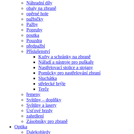
Náhradní díly
obaly na zbraně
opěrné hole
pažbičky
Pažby
Popruhy
poutka
Pouzdra
předpažbí
Příslušenství
Kufry a schránky na zbraně
Nářadí a nástroje pro puškaře
Nastřelovací stolice a stojany
Pomůcky pro nastřelování zbraní
Sluchátka
střelecké brýle
Terče
řemeny
Svítilny – doplňky
Svítilny a lasery
Úsťové brzdy
zahrdlení
Zásobníky pro zbraně
Optika
Dalekohledy