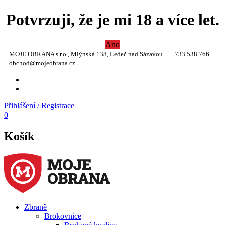
Potvrzuji, že je mi 18 a více let.
Ano
MOJE OBRANA s.r.o., Mlýnská 138, Ledeč nad Sázavou
733 538 766
obchod@mojeobrana.cz
YT
TW
Přihlášení / Registrace
0
Košík
Zbraně
Brokovnice