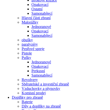
Brokové kozlice
Opakovací
Ostatní
Samonabíjecí
Hlavní části zbraní
Malorážky
Jednoranové
Opakovací
Samonabíjecí
obušky
paralyzéry
Pepřové spreje
Pistole
Pušky
Jednoranové
Opakovací
Perkusní
Samonabíjecí
Revolvery
Sběratelské a investiční zbraně
Vzduchovky a plynovky
Komisní prodej
Doplňky pro zbraně
Baterie
Díly a doplňky na zbraně