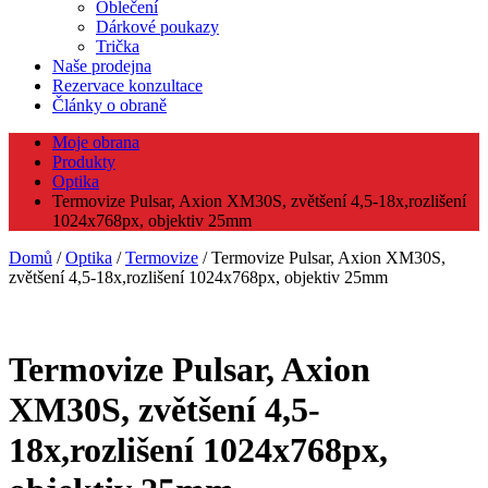
Oblečení
Dárkové poukazy
Trička
Naše prodejna
Rezervace konzultace
Články o obraně
Moje obrana
Produkty
Optika
Termovize Pulsar, Axion XM30S, zvětšení 4,5-18x,rozlišení
1024x768px, objektiv 25mm
Domů
/
Optika
/
Termovize
/ Termovize Pulsar, Axion XM30S,
zvětšení 4,5-18x,rozlišení 1024x768px, objektiv 25mm
Termovize Pulsar, Axion
XM30S, zvětšení 4,5-
18x,rozlišení 1024x768px,