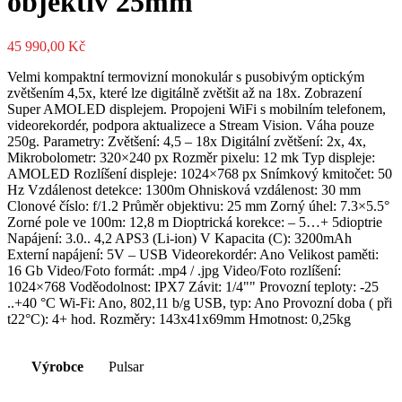
objektiv 25mm
45 990,00
Kč
Velmi kompaktní termovizní monokulár s pusobivým optickým
zvětšením 4,5x, které lze digitálně zvětšit až na 18x. Zobrazení
Super AMOLED displejem. Propojeni WiFi s mobilním telefonem,
videorekordér, podpora aktualizece a Stream Vision. Váha pouze
250g. Parametry: Zvětšení: 4,5 – 18x Digitální zvětšení: 2x, 4x,
Mikrobolometr: 320×240 px Rozměr pixelu: 12 mk Typ displeje:
AMOLED Rozlíšení displeje: 1024×768 px Snímkový kmitočet: 50
Hz Vzdálenost detekce: 1300m Ohnisková vzdálenost: 30 mm
Clonové číslo: f/1.2 Průměr objektivu: 25 mm Zorný úhel: 7.3×5.5°
Zorné pole ve 100m: 12,8 m Dioptrická korekce: – 5…+ 5dioptrie
Napájení: 3.0.. 4,2 APS3 (Li-ion) V Kapacita (C): 3200mAh
Externí napájení: 5V – USB Videorekordér: Ano Velikost paměti:
16 Gb Video/Foto formát: .mp4 / .jpg Video/Foto rozlíšení:
1024×768 Voděodolnost: IPX7 Závit: 1/4"" Provozní teploty: -25
..+40 °C Wi-Fi: Ano, 802,11 b/g USB, typ: Ano Provozní doba ( při
t22°C): 4+ hod. Rozměry: 143x41x69mm Hmotnost: 0,25kg
Výrobce
Pulsar