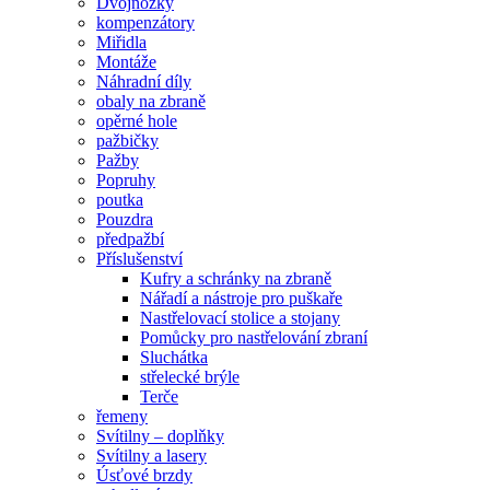
Dvojnožky
kompenzátory
Miřidla
Montáže
Náhradní díly
obaly na zbraně
opěrné hole
pažbičky
Pažby
Popruhy
poutka
Pouzdra
předpažbí
Příslušenství
Kufry a schránky na zbraně
Nářadí a nástroje pro puškaře
Nastřelovací stolice a stojany
Pomůcky pro nastřelování zbraní
Sluchátka
střelecké brýle
Terče
řemeny
Svítilny – doplňky
Svítilny a lasery
Úsťové brzdy