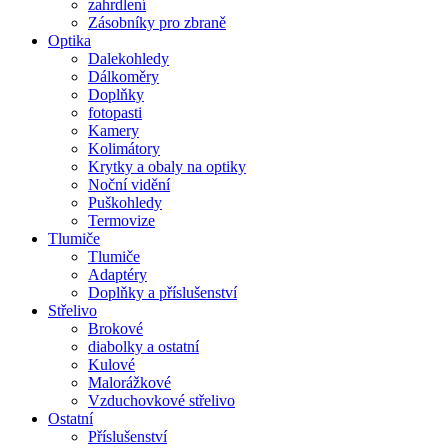
zahrdlení
Zásobníky pro zbraně
Optika
Dalekohledy
Dálkoměry
Doplňky
fotopasti
Kamery
Kolimátory
Krytky a obaly na optiky
Noční vidění
Puškohledy
Termovize
Tlumiče
Tlumiče
Adaptéry
Doplňky a příslušenství
Střelivo
Brokové
diabolky a ostatní
Kulové
Malorážkové
Vzduchovkové střelivo
Ostatní
Příslušenství