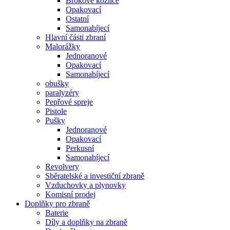
Brokové kozlice
Opakovací
Ostatní
Samonabíjecí
Hlavní části zbraní
Malorážky
Jednoranové
Opakovací
Samonabíjecí
obušky
paralyzéry
Pepřové spreje
Pistole
Pušky
Jednoranové
Opakovací
Perkusní
Samonabíjecí
Revolvery
Sběratelské a investiční zbraně
Vzduchovky a plynovky
Komisní prodej
Doplňky pro zbraně
Baterie
Díly a doplňky na zbraně