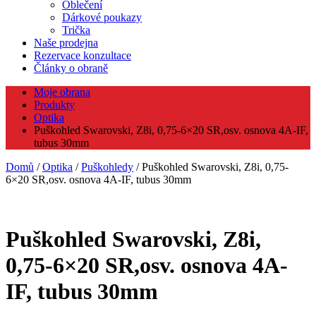
Oblečení
Dárkové poukazy
Trička
Naše prodejna
Rezervace konzultace
Články o obraně
Moje obrana
Produkty
Optika
Puškohled Swarovski, Z8i, 0,75-6×20 SR,osv. osnova 4A-IF,
tubus 30mm
Domů
/
Optika
/
Puškohledy
/ Puškohled Swarovski, Z8i, 0,75-
6×20 SR,osv. osnova 4A-IF, tubus 30mm
Puškohled Swarovski, Z8i,
0,75-6×20 SR,osv. osnova 4A-
IF, tubus 30mm