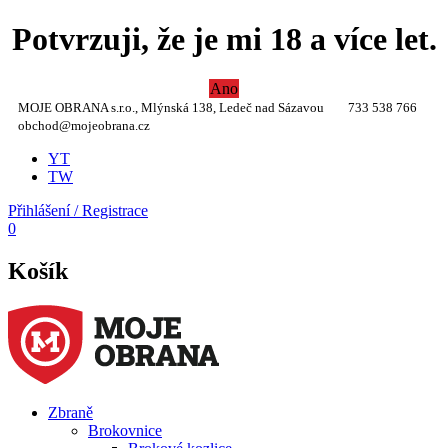
Potvrzuji, že je mi 18 a více let.
Ano
MOJE OBRANA s.r.o., Mlýnská 138, Ledeč nad Sázavou
733 538 766
obchod@mojeobrana.cz
YT
TW
Přihlášení / Registrace
0
Košík
Zbraně
Brokovnice