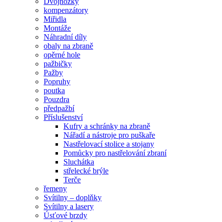
Dvojnožky
kompenzátory
Miřidla
Montáže
Náhradní díly
obaly na zbraně
opěrné hole
pažbičky
Pažby
Popruhy
poutka
Pouzdra
předpažbí
Příslušenství
Kufry a schránky na zbraně
Nářadí a nástroje pro puškaře
Nastřelovací stolice a stojany
Pomůcky pro nastřelování zbraní
Sluchátka
střelecké brýle
Terče
řemeny
Svítilny – doplňky
Svítilny a lasery
Úsťové brzdy