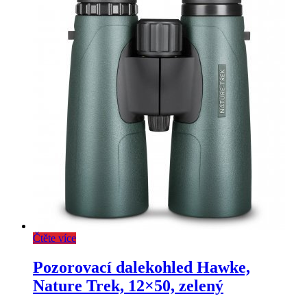
Čtěte více
Pozorovací dalekohled Hawke,
Nature Trek, 12×50, zelený