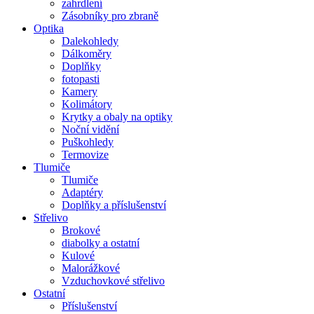
zahrdlení
Zásobníky pro zbraně
Optika
Dalekohledy
Dálkoměry
Doplňky
fotopasti
Kamery
Kolimátory
Krytky a obaly na optiky
Noční vidění
Puškohledy
Termovize
Tlumiče
Tlumiče
Adaptéry
Doplňky a příslušenství
Střelivo
Brokové
diabolky a ostatní
Kulové
Malorážkové
Vzduchovkové střelivo
Ostatní
Příslušenství