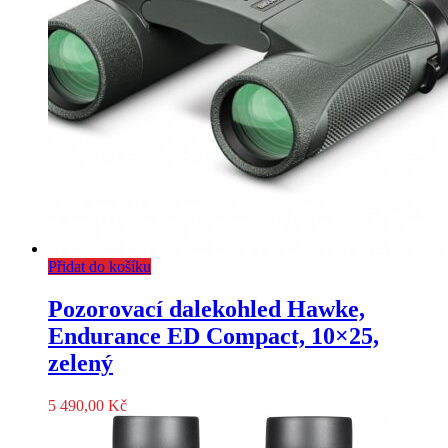
Přidat do košíku
Pozorovací dalekohled Hawke,
Endurance ED Compact, 10×25,
zelený
5 490,00
Kč