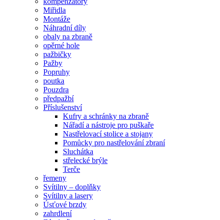
kompenzátory
Miřidla
Montáže
Náhradní díly
obaly na zbraně
opěrné hole
pažbičky
Pažby
Popruhy
poutka
Pouzdra
předpažbí
Příslušenství
Kufry a schránky na zbraně
Nářadí a nástroje pro puškaře
Nastřelovací stolice a stojany
Pomůcky pro nastřelování zbraní
Sluchátka
střelecké brýle
Terče
řemeny
Svítilny – doplňky
Svítilny a lasery
Úsťové brzdy
zahrdlení