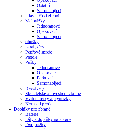
Opakovací
Ostatní
Samonabíjecí
Hlavní části zbraní
Malorážky
Jednoranové
Opakovací
Samonabíjecí
obušky
paralyzéry
Pepřové spreje
Pistole
Pušky
Jednoranové
Opakovací
Perkusní
Samonabíjecí
Revolvery
Sběratelské a investiční zbraně
Vzduchovky a plynovky
Komisní prodej
Doplňky pro zbraně
Baterie
Díly a doplňky na zbraně
Dvojnožky