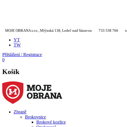
MOJE OBRANA s.r.o., Mlýnská 138, Ledeč nad Sázavou
733 538 766
o
YT
TW
Přihlášení / Registrace
0
Košík
Zbraně
Brokovnice
Brokové kozlice