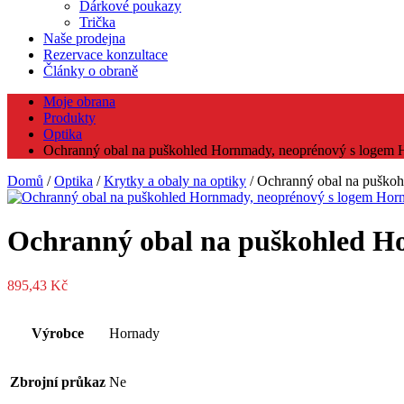
Dárkové poukazy
Trička
Naše prodejna
Rezervace konzultace
Články o obraně
Moje obrana
Produkty
Optika
Ochranný obal na puškohled Hornmady, neoprénový s logem 
Domů
/
Optika
/
Krytky a obaly na optiky
/ Ochranný obal na puško
Ochranný obal na puškohled H
895,43
Kč
Výrobce
Hornady
Zbrojní průkaz
Ne