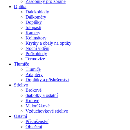
Zásobníky pro zbraně
Optika
Dalekohledy
Dálkoměry
Doplňky
fotopasti
Kamery
Kolimátory
Krytky a obaly na optiky
Noční vidění
Puškohledy
Termovize
Tlumiče
Tlumiče
Adaptéry
Doplňky a příslušenství
Střelivo
Brokové
diabolky a ostatní
Kulové
Malorážkové
Vzduchovkové střelivo
Ostatní
Příslušenství
Oblečení