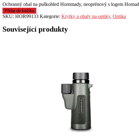
Ochranný obal na puškohled Hornmady, neoprénový s logem Hornad
Přidat do košíku
SKU:
HOR99133
Kategorie:
Krytky a obaly na optiky
,
Optika
Související produkty