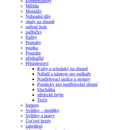
kompenzátory
Miřidla
Montáže
Náhradní díly
obaly na zbraně
opěrné hole
pažbičky
Pažby
Popruhy
poutka
Pouzdra
předpažbí
Příslušenství
Kufry a schránky na zbraně
Nářadí a nástroje pro puškaře
Nastřelovací stolice a stojany
Pomůcky pro nastřelování zbraní
Sluchátka
střelecké brýle
Terče
řemeny
Svítilny – doplňky
Svítilny a lasery
Úsťové brzdy
zahrdlení