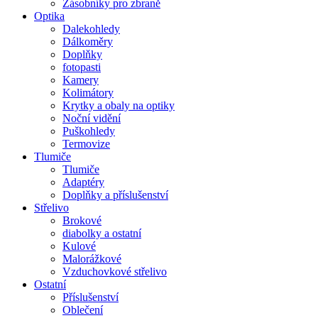
Zásobníky pro zbraně
Optika
Dalekohledy
Dálkoměry
Doplňky
fotopasti
Kamery
Kolimátory
Krytky a obaly na optiky
Noční vidění
Puškohledy
Termovize
Tlumiče
Tlumiče
Adaptéry
Doplňky a příslušenství
Střelivo
Brokové
diabolky a ostatní
Kulové
Malorážkové
Vzduchovkové střelivo
Ostatní
Příslušenství
Oblečení