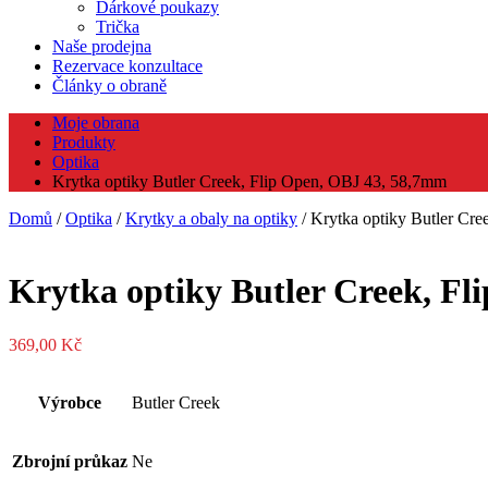
Dárkové poukazy
Trička
Naše prodejna
Rezervace konzultace
Články o obraně
Moje obrana
Produkty
Optika
Krytka optiky Butler Creek, Flip Open, OBJ 43, 58,7mm
Domů
/
Optika
/
Krytky a obaly na optiky
/ Krytka optiky Butler Cr
Krytka optiky Butler Creek, F
369,00
Kč
Výrobce
Butler Creek
Zbrojní průkaz
Ne