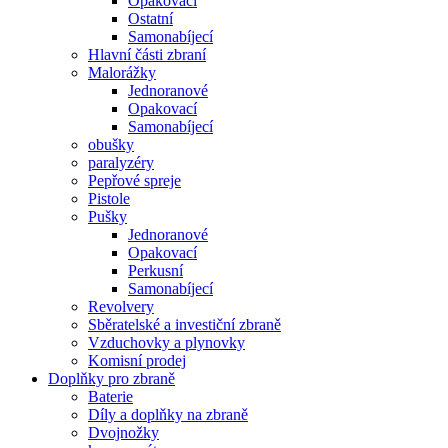
Opakovací
Ostatní
Samonabíjecí
Hlavní části zbraní
Malorážky
Jednoranové
Opakovací
Samonabíjecí
obušky
paralyzéry
Pepřové spreje
Pistole
Pušky
Jednoranové
Opakovací
Perkusní
Samonabíjecí
Revolvery
Sběratelské a investiční zbraně
Vzduchovky a plynovky
Komisní prodej
Doplňky pro zbraně
Baterie
Díly a doplňky na zbraně
Dvojnožky