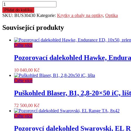
Krytka
optiky
Přidat do košíku
Butler
SKU:
BUS30430
Kategorie:
Krytky a obaly na optiky
,
Optika
Creek,
Flip
Související produkty
Open,
OBJ
43,
Čtěte více
58,7mm
množství
Pozorovací dalekohled Hawke, Endura
10 040,00
Kč
Čtěte více
Puškohled Blaser, B1, 2,8-20×50 iC, liš
72 500,00
Kč
Čtěte více
Pozorovcí dalekohled Swarovski, EL 