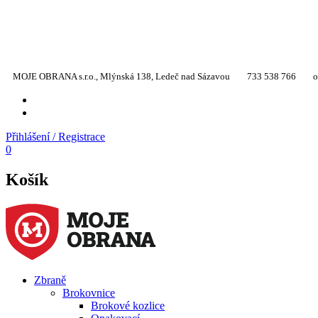
MOJE OBRANA s.r.o., Mlýnská 138, Ledeč nad Sázavou
733 538 766
o
YT
TW
Přihlášení / Registrace
0
Košík
Zbraně
Brokovnice
Brokové kozlice