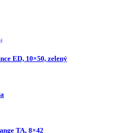
nce ED, 10×50, zelený
ta
Range TA, 8×42