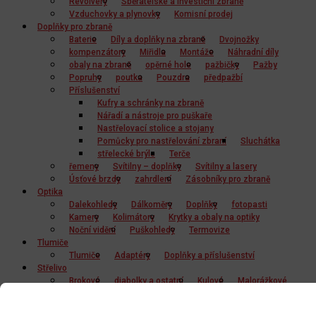
Revolvery
Sběratelské a investiční zbraně
Vzduchovky a plynovky
Komisní prodej
Doplňky pro zbraně
Baterie
Díly a doplňky na zbraně
Dvojnožky
kompenzátory
Miřidla
Montáže
Náhradní díly
obaly na zbraně
opěrné hole
pažbičky
Pažby
Popruhy
poutka
Pouzdra
předpažbí
Příslušenství
Kufry a schránky na zbraně
Nářadí a nástroje pro puškaře
Nastřelovací stolice a stojany
Pomůcky pro nastřelování zbraní
Sluchátka
střelecké brýle
Terče
řemeny
Svítilny – doplňky
Svítilny a lasery
Úsťové brzdy
zahrdlení
Zásobníky pro zbraně
Optika
Dalekohledy
Dálkoměry
Doplňky
fotopasti
Kamery
Kolimátory
Krytky a obaly na optiky
Noční vidění
Puškohledy
Termovize
Tlumiče
Tlumiče
Adaptéry
Doplňky a příslušenství
Střelivo
Brokové
diabolky a ostatní
Kulové
Malorážkové
Vzduchovkové střelivo
Ostatní