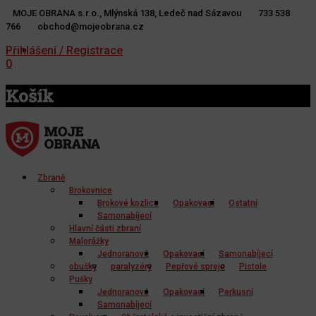
MOJE OBRANA s.r.o., Mlýnská 138, Ledeč nad Sázavou
733 538
766
obchod@mojeobrana.cz
YT
TW
Přihlášení / Registrace
0
Košík
Zbraně
Brokovnice
Brokové kozlice
Opakovací
Ostatní
Samonabíjecí
Hlavní části zbraní
Malorážky
Jednoranové
Opakovací
Samonabíjecí
obušky
paralyzéry
Pepřové spreje
Pistole
Pušky
Jednoranové
Opakovací
Perkusní
Samonabíjecí