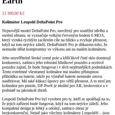
Earth
13 300,00
Kč
Kolimátor Leupold DeltaPoint Pro
Nejnovější model DeltaPoint Pro, navržený pro soutěžní střelbu a
osobní obranu, se vyznačuje velkým červeným bodem 6 MOA,
který vyniká rychlým zacílením cíle na blízko a zvyšuje přesnost,
když na tom nejvíce záleží. DeltaPoint® Pro je důkazem toho, že
nemusíte dělat kompromisy ve výkonu ani na malém kolimátoru.
Jeho neuvěřitelně široké zorné pole a křišťálově čisté sklo dominují
konkurenci, zatímco jeho robustní hliníkové pouzdro a ocelové
pouzdro zajistí, že bude fungovat i v těch nejdrsnějších podmínkách.
Tento extrémně všestranný kolimátor má snadno přístupnou
přihrádku na baterie, takže po výměně baterie nemusíte znovu
nastřelovat. Má také klikací úpravy pro větší přesnost. A to není jen
kolimátor pro pistole, DP-Pro® je ideální pro AR, brokovnice a v
podstatě na jakoukoli zbraň.
Leupold DeltaPoint Pro byl vyroben pro ty, kteří se spoléhají na to,
že jejich zařízení bude fungovat, když na tom nejvíce záleží. Jeho
kompaktní design je lehký a odolný, zatímco obraz je
bezkonkurenční. Stejně jako všechny kolimátory Leupold® – jsou