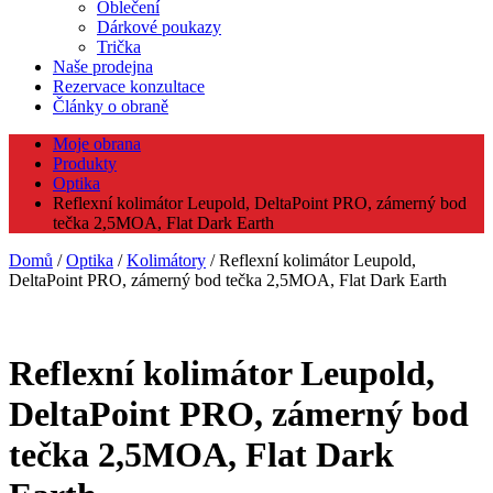
Oblečení
Dárkové poukazy
Trička
Naše prodejna
Rezervace konzultace
Články o obraně
Moje obrana
Produkty
Optika
Reflexní kolimátor Leupold, DeltaPoint PRO, zámerný bod
tečka 2,5MOA, Flat Dark Earth
Domů
/
Optika
/
Kolimátory
/ Reflexní kolimátor Leupold,
DeltaPoint PRO, zámerný bod tečka 2,5MOA, Flat Dark Earth
Reflexní kolimátor Leupold,
DeltaPoint PRO, zámerný bod
tečka 2,5MOA, Flat Dark