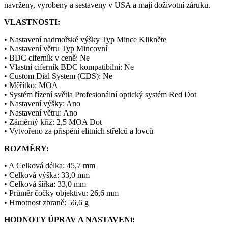
navrženy, vyrobeny a sestaveny v USA a mají doživotní záruku.
VLASTNOSTI:
• Nastavení nadmořské výšky Typ Mince Klikněte
• Nastavení větru Typ Mincovní
• BDC ciferník v ceně: Ne
• Vlastní ciferník BDC kompatibilní: Ne
• Custom Dial System (CDS): Ne
• Měřítko: MOA
• Systém řízení světla Profesionální optický systém Red Dot
• Nastavení výšky: Ano
• Nastavení větru: Ano
• Záměrný kříž: 2,5 MOA Dot
• Vytvořeno za přispění elitních střelců a lovců
ROZMĚRY:
• A Celková délka: 45,7 mm
• Celková výška: 33,0 mm
• Celková šířka: 33,0 mm
• Průměr čočky objektivu: 26,6 mm
• Hmotnost zbraně: 56,6 g
HODNOTY ÚPRAV A NASTAVENí: