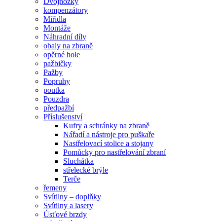
Dvojnožky
kompenzátory
Miřidla
Montáže
Náhradní díly
obaly na zbraně
opěrné hole
pažbičky
Pažby
Popruhy
poutka
Pouzdra
předpažbí
Příslušenství
Kufry a schránky na zbraně
Nářadí a nástroje pro puškaře
Nastřelovací stolice a stojany
Pomůcky pro nastřelování zbraní
Sluchátka
střelecké brýle
Terče
řemeny
Svítilny – doplňky
Svítilny a lasery
Úsťové brzdy