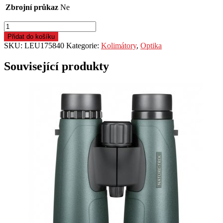
Zbrojní průkaz
Ne
Reflexní
kolimátor
Přidat do košíku
Leupold,
SKU:
LEU175840
Kategorie:
Kolimátory
,
Optika
DeltaPoint
PRO,
Související produkty
zámerný
bod
tečka
2,5MOA,
Flat
Dark
Earth
množství