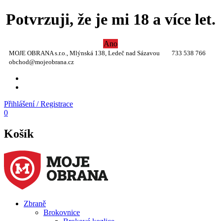
Potvrzuji, že je mi 18 a více let.
Ano
MOJE OBRANA s.r.o., Mlýnská 138, Ledeč nad Sázavou
733 538 766
obchod@mojeobrana.cz
YT
TW
Přihlášení / Registrace
0
Košík
Zbraně
Brokovnice