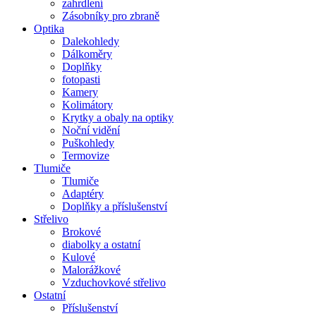
zahrdlení
Zásobníky pro zbraně
Optika
Dalekohledy
Dálkoměry
Doplňky
fotopasti
Kamery
Kolimátory
Krytky a obaly na optiky
Noční vidění
Puškohledy
Termovize
Tlumiče
Tlumiče
Adaptéry
Doplňky a příslušenství
Střelivo
Brokové
diabolky a ostatní
Kulové
Malorážkové
Vzduchovkové střelivo
Ostatní
Příslušenství