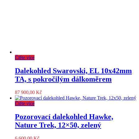
Čtěte více
Dalekohled Swarovski, EL 10x42mm
TA, s pokročilým dálkoměrem
87 900,00
Kč
Čtěte více
Pozorovací dalekohled Hawke,
Nature Trek, 12×50, zelený
6 600,00
Kč