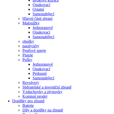
Brokové kozlice
Opakovací
Ostatní
Samonabíjecí
Hlavní části zbraní
Malorážky
Jednoranové
Opakovací
Samonabíjecí
obušky
paralyzéry
Pepřové spreje
Pistole
Pušky
Jednoranové
Opakovací
Perkusní
Samonabíjecí
Revolvery
Sběratelské a investiční zbraně
Vzduchovky a plynovky
Komisní prodej
Doplňky pro zbraně
Baterie
Díly a doplňky na zbraně