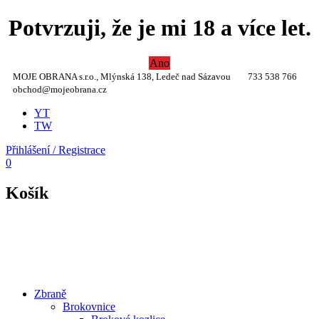
Potvrzuji, že je mi 18 a více let.
Ano
MOJE OBRANA s.r.o., Mlýnská 138, Ledeč nad Sázavou
733 538 766
obchod@mojeobrana.cz
YT
TW
Přihlášení / Registrace
0
Košík
Zbraně
Brokovnice