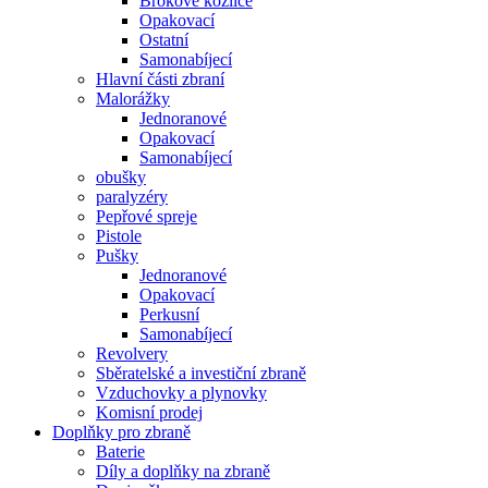
Brokové kozlice
Opakovací
Ostatní
Samonabíjecí
Hlavní části zbraní
Malorážky
Jednoranové
Opakovací
Samonabíjecí
obušky
paralyzéry
Pepřové spreje
Pistole
Pušky
Jednoranové
Opakovací
Perkusní
Samonabíjecí
Revolvery
Sběratelské a investiční zbraně
Vzduchovky a plynovky
Komisní prodej
Doplňky pro zbraně
Baterie
Díly a doplňky na zbraně