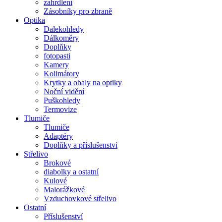
zahrdlení
Zásobníky pro zbraně
Optika
Dalekohledy
Dálkoměry
Doplňky
fotopasti
Kamery
Kolimátory
Krytky a obaly na optiky
Noční vidění
Puškohledy
Termovize
Tlumiče
Tlumiče
Adaptéry
Doplňky a příslušenství
Střelivo
Brokové
diabolky a ostatní
Kulové
Malorážkové
Vzduchovkové střelivo
Ostatní
Příslušenství