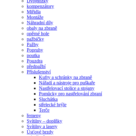
Dvojnožky
kompenzátory
Miřidla
Montáže
Náhradní díly
obaly na zbraně
opěrné hole
pažbičky
Pažby
Popruhy
poutka
Pouzdra
předpažbí
Příslušenství
Kufry a schránky na zbraně
Nářadí a nástroje pro puškaře
Nastřelovací stolice a stojany
Pomůcky pro nastřelování zbraní
Sluchátka
střelecké brýle
Terče
řemeny
Svítilny – doplňky
Svítilny a lasery
Úsťové brzdy