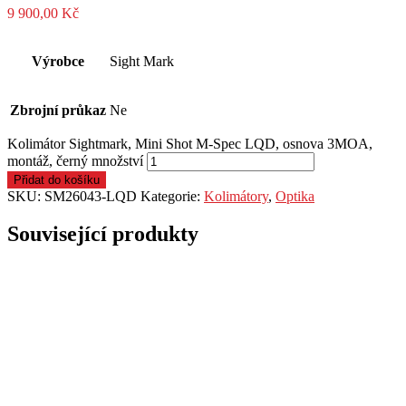
9 900,00
Kč
Výrobce
Sight Mark
Zbrojní průkaz
Ne
Kolimátor Sightmark, Mini Shot M-Spec LQD, osnova 3MOA,
montáž, černý množství
Přidat do košíku
SKU:
SM26043-LQD
Kategorie:
Kolimátory
,
Optika
Související produkty