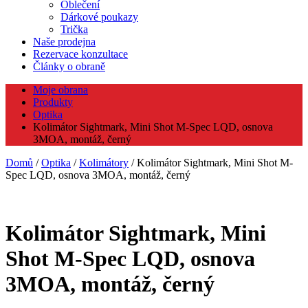
Oblečení
Dárkové poukazy
Trička
Naše prodejna
Rezervace konzultace
Články o obraně
Moje obrana
Produkty
Optika
Kolimátor Sightmark, Mini Shot M-Spec LQD, osnova
3MOA, montáž, černý
Domů
/
Optika
/
Kolimátory
/ Kolimátor Sightmark, Mini Shot M-
Spec LQD, osnova 3MOA, montáž, černý
Kolimátor Sightmark, Mini
Shot M-Spec LQD, osnova
3MOA, montáž, černý