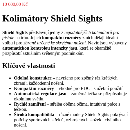
10 600,00
Kč
Kolimátory Shield Sights
Shield Sights
představují jedny z
nejodolnějších kolimátorů pro
pistole
na trhu. Jejich
kompaktní rozměry
z nich dělají ideální
volbu i pro
zbraně určené ke skrytému nošení
. Navíc jsou vybaveny
automatickou kontrolou intenzity jasu
, která se okamžitě
přizpůsobí aktuálním světelným podmínkám.
Klíčové vlastnosti
Odolná konstrukce
– navrženo pro zpětný ráz krátkých
zbraní i každodenní nošení.
Kompaktní rozměry
– vhodné pro EDC i služební použití.
Automatická regulace jasu
– záměrná tečka se přizpůsobuje
okolnímu světlu.
Rychlé zamíření
– střelba oběma očima, intuitivní práce s
tečkou.
Široká kompatibilita
– různé modely Shield Sights pokrývají
potřeby sportovních střelců, ozbrojených složek i civilního
nošení.