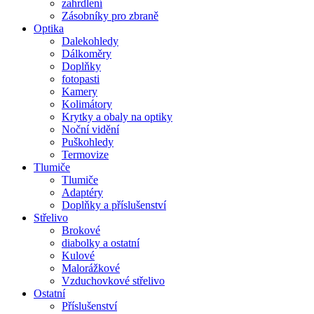
zahrdlení
Zásobníky pro zbraně
Optika
Dalekohledy
Dálkoměry
Doplňky
fotopasti
Kamery
Kolimátory
Krytky a obaly na optiky
Noční vidění
Puškohledy
Termovize
Tlumiče
Tlumiče
Adaptéry
Doplňky a příslušenství
Střelivo
Brokové
diabolky a ostatní
Kulové
Malorážkové
Vzduchovkové střelivo
Ostatní
Příslušenství