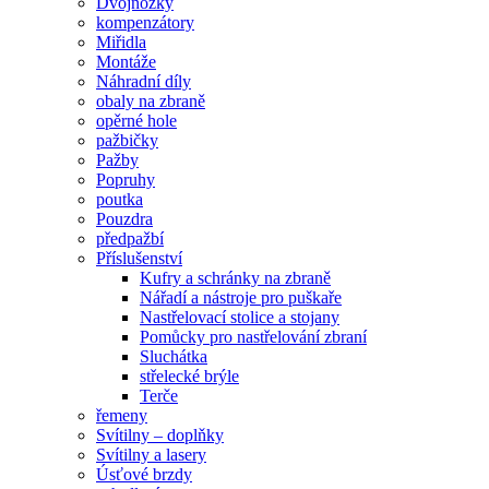
Dvojnožky
kompenzátory
Miřidla
Montáže
Náhradní díly
obaly na zbraně
opěrné hole
pažbičky
Pažby
Popruhy
poutka
Pouzdra
předpažbí
Příslušenství
Kufry a schránky na zbraně
Nářadí a nástroje pro puškaře
Nastřelovací stolice a stojany
Pomůcky pro nastřelování zbraní
Sluchátka
střelecké brýle
Terče
řemeny
Svítilny – doplňky
Svítilny a lasery
Úsťové brzdy