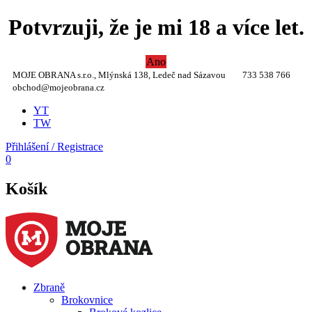
Potvrzuji, že je mi 18 a více let.
Ano
MOJE OBRANA s.r.o., Mlýnská 138, Ledeč nad Sázavou
733 538 766
obchod@mojeobrana.cz
YT
TW
Přihlášení / Registrace
0
Košík
Zbraně
Brokovnice