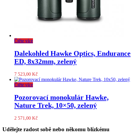
Čtěte více
Dalekohled Hawke Optics, Endurance
ED, 8x32mm, zelený
7 523,00
Kč
Čtěte více
Pozorovací monokulár Hawke,
Nature Trek, 10×50, zelený
2 571,00
Kč
Udělejte radost sobě nebo někomu blízkému