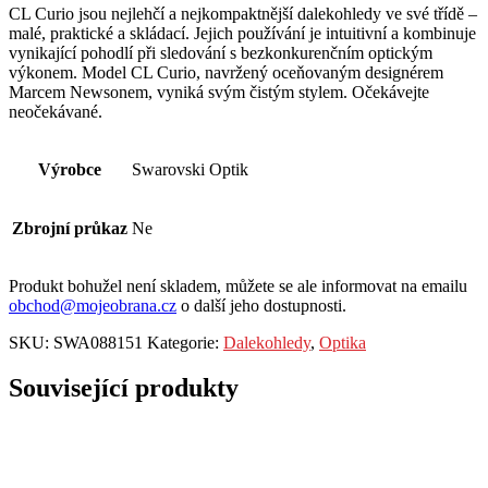
CL Curio jsou nejlehčí a nejkompaktnější dalekohledy ve své třídě –
malé, praktické a skládací. Jejich používání je intuitivní a kombinuje
vynikající pohodlí při sledování s bezkonkurenčním optickým
výkonem. Model CL Curio, navržený oceňovaným designérem
Marcem Newsonem, vyniká svým čistým stylem. Očekávejte
neočekávané.
Výrobce
Swarovski Optik
Zbrojní průkaz
Ne
Produkt bohužel není skladem, můžete se ale informovat na emailu
obchod@mojeobrana.cz
o další jeho dostupnosti.
SKU:
SWA088151
Kategorie:
Dalekohledy
,
Optika
Související produkty