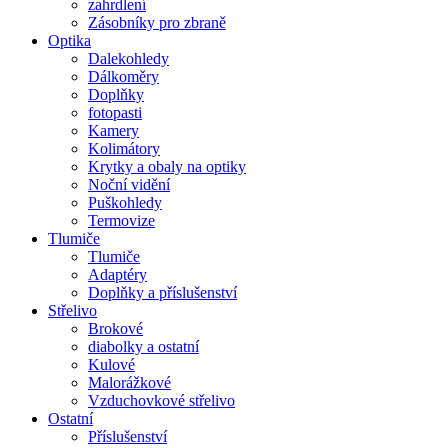
zahrdlení
Zásobníky pro zbraně
Optika
Dalekohledy
Dálkoměry
Doplňky
fotopasti
Kamery
Kolimátory
Krytky a obaly na optiky
Noční vidění
Puškohledy
Termovize
Tlumiče
Tlumiče
Adaptéry
Doplňky a příslušenství
Střelivo
Brokové
diabolky a ostatní
Kulové
Malorážkové
Vzduchovkové střelivo
Ostatní
Příslušenství