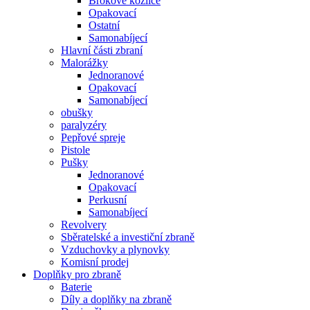
Brokové kozlice
Opakovací
Ostatní
Samonabíjecí
Hlavní části zbraní
Malorážky
Jednoranové
Opakovací
Samonabíjecí
obušky
paralyzéry
Pepřové spreje
Pistole
Pušky
Jednoranové
Opakovací
Perkusní
Samonabíjecí
Revolvery
Sběratelské a investiční zbraně
Vzduchovky a plynovky
Komisní prodej
Doplňky pro zbraně
Baterie
Díly a doplňky na zbraně