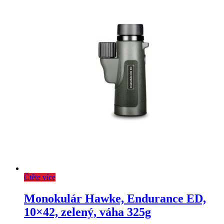
Čtěte více
Monokulár Hawke, Endurance ED,
10×42, zelený, váha 325g