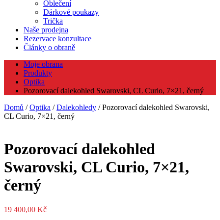
Oblečení
Dárkové poukazy
Trička
Naše prodejna
Rezervace konzultace
Články o obraně
Moje obrana
Produkty
Optika
Pozorovací dalekohled Swarovski, CL Curio, 7×21, černý
Domů
/
Optika
/
Dalekohledy
/ Pozorovací dalekohled Swarovski,
CL Curio, 7×21, černý
Pozorovací dalekohled
Swarovski, CL Curio, 7×21,
černý
19 400,00
Kč