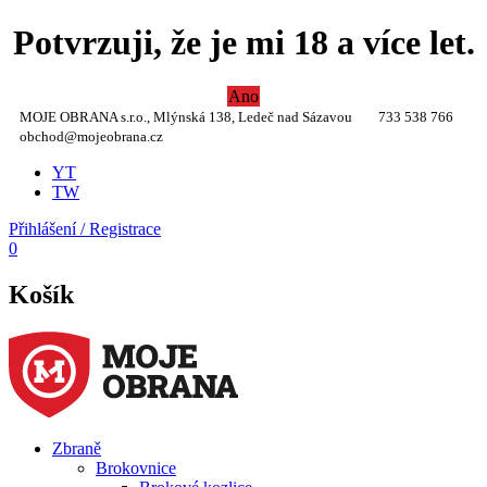
Potvrzuji, že je mi 18 a více let.
Ano
MOJE OBRANA s.r.o., Mlýnská 138, Ledeč nad Sázavou
733 538 766
obchod@mojeobrana.cz
YT
TW
Přihlášení / Registrace
0
Košík
Zbraně
Brokovnice