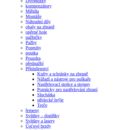
Dvojnožky
kompenzátory
Miřidla
Montáže
Náhradní díly
obaly na zbraně
opěrné hole
pažbičky
Pažby
Popruhy
poutka
Pouzdra
předpažbí
Příslušenství
Kufry a schránky na zbraně
Nářadí a nástroje pro puškaře
Nastřelovací stolice a stojany
Pomůcky pro nastřelování zbraní
Sluchátka
střelecké brýle
Terče
řemeny
Svítilny – doplňky
Svítilny a lasery
Úsťové brzdy