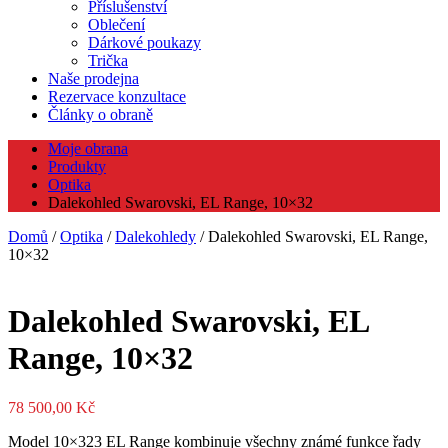
Příslušenství
Oblečení
Dárkové poukazy
Trička
Naše prodejna
Rezervace konzultace
Články o obraně
Moje obrana
Produkty
Optika
Dalekohled Swarovski, EL Range, 10×32
Domů
/
Optika
/
Dalekohledy
/ Dalekohled Swarovski, EL Range,
10×32
Dalekohled Swarovski, EL
Range, 10×32
78 500,00
Kč
Model 10×323 EL Range kombinuje všechny známé funkce řady