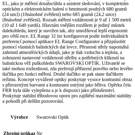
EL, jako je měření dosahu/úhlu a asistent sledování, v kompletním
optickém a elektronickém balení o hmotnosti pouhých 680 gramů
(24 uncí) (10násobné zvětšení) nebo 685 gramů (24,2 unce)
(8násobné zvětšení). Rozsah měření vzdálenosti je 9 až 1 500 metrů
(10 až 1 640 yardů). Hlavním vnějším rozdílem je jediný můstek
dalekohledu, který je navržen tak, aby umožňoval lepší ergonomii
pro větší ruce. EL Range 32 lze konfigurovat podle individuálních
preferencí pomocí aplikace EL Range Configurator a přizpůsobit
pomocí vlastních balistických dat lovce. Přesnosti střely napomáhá
zahrnutí atmosférických údajů, jako je tlak vzduchu a teplota, a
zobrazení nastavené vzdálenosti střelby a potřebných kliknutí na
balistickou věž puškohledu SWAROVSKI OPTIK. Uživatelé se
také mohou rozhodnout, zda preferují přiřazení pravého nebo levého
tlačítka pro funkci měření. Druhé tlačítko se pak stane tlačítkem
režimu. Koncept vyvážené optiky poskytuje vysoce kontrastní obraz
s přirozenými barvami a konturami ostrými jako břitva. Opěrka čela
FRR byla dále vylepšena a je k dispozici jako příslušenství.
Poskytuje stabilní tříbodovou oporu pro zajištění maximální stability
a pohodlí při delším pozorování.
Výrobce
Swarovski Optik
Zbrojní průkaz
Ne