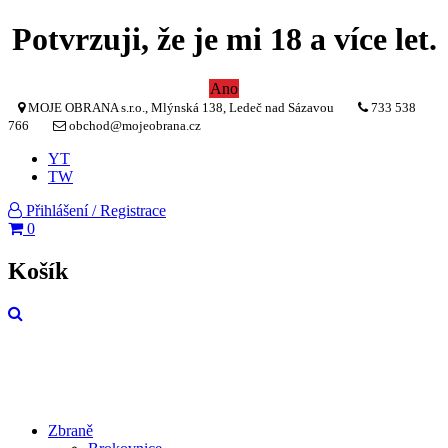
Potvrzuji, že je mi 18 a více let.
Ano
MOJE OBRANA s.r.o., Mlýnská 138, Ledeč nad Sázavou
733 538
766
obchod@mojeobrana.cz
YT
TW
Přihlášení / Registrace
0
Košík
Zbraně