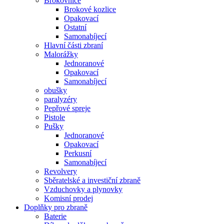
Brokovnice
Brokové kozlice
Opakovací
Ostatní
Samonabíjecí
Hlavní části zbraní
Malorážky
Jednoranové
Opakovací
Samonabíjecí
obušky
paralyzéry
Pepřové spreje
Pistole
Pušky
Jednoranové
Opakovací
Perkusní
Samonabíjecí
Revolvery
Sběratelské a investiční zbraně
Vzduchovky a plynovky
Komisní prodej
Doplňky pro zbraně
Baterie