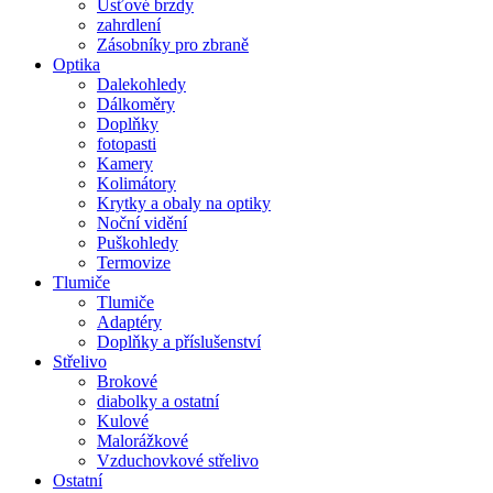
Úsťové brzdy
zahrdlení
Zásobníky pro zbraně
Optika
Dalekohledy
Dálkoměry
Doplňky
fotopasti
Kamery
Kolimátory
Krytky a obaly na optiky
Noční vidění
Puškohledy
Termovize
Tlumiče
Tlumiče
Adaptéry
Doplňky a příslušenství
Střelivo
Brokové
diabolky a ostatní
Kulové
Malorážkové
Vzduchovkové střelivo
Ostatní