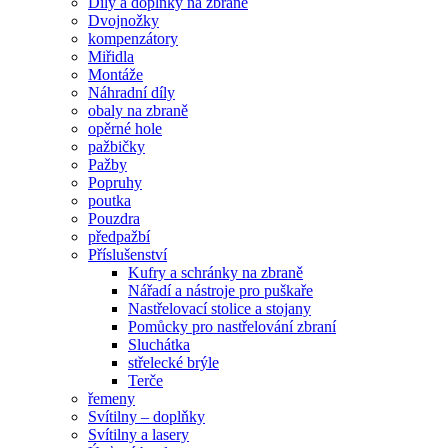
Díly a doplňky na zbraně
Dvojnožky
kompenzátory
Miřidla
Montáže
Náhradní díly
obaly na zbraně
opěrné hole
pažbičky
Pažby
Popruhy
poutka
Pouzdra
předpažbí
Příslušenství
Kufry a schránky na zbraně
Nářadí a nástroje pro puškaře
Nastřelovací stolice a stojany
Pomůcky pro nastřelování zbraní
Sluchátka
střelecké brýle
Terče
řemeny
Svítilny – doplňky
Svítilny a lasery