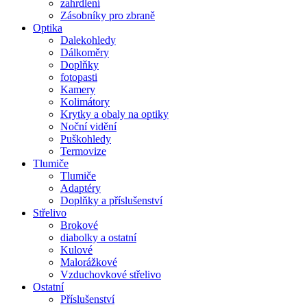
zahrdlení
Zásobníky pro zbraně
Optika
Dalekohledy
Dálkoměry
Doplňky
fotopasti
Kamery
Kolimátory
Krytky a obaly na optiky
Noční vidění
Puškohledy
Termovize
Tlumiče
Tlumiče
Adaptéry
Doplňky a příslušenství
Střelivo
Brokové
diabolky a ostatní
Kulové
Malorážkové
Vzduchovkové střelivo
Ostatní
Příslušenství