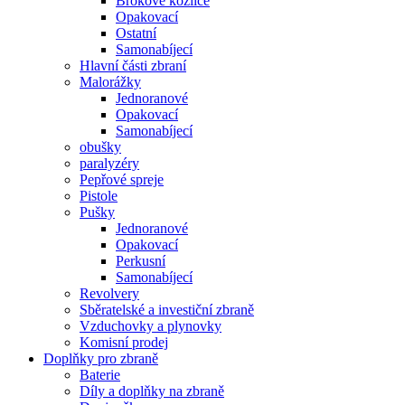
Brokové kozlice
Opakovací
Ostatní
Samonabíjecí
Hlavní části zbraní
Malorážky
Jednoranové
Opakovací
Samonabíjecí
obušky
paralyzéry
Pepřové spreje
Pistole
Pušky
Jednoranové
Opakovací
Perkusní
Samonabíjecí
Revolvery
Sběratelské a investiční zbraně
Vzduchovky a plynovky
Komisní prodej
Doplňky pro zbraně
Baterie
Díly a doplňky na zbraně