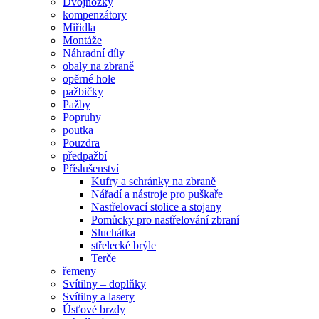
Dvojnožky
kompenzátory
Miřidla
Montáže
Náhradní díly
obaly na zbraně
opěrné hole
pažbičky
Pažby
Popruhy
poutka
Pouzdra
předpažbí
Příslušenství
Kufry a schránky na zbraně
Nářadí a nástroje pro puškaře
Nastřelovací stolice a stojany
Pomůcky pro nastřelování zbraní
Sluchátka
střelecké brýle
Terče
řemeny
Svítilny – doplňky
Svítilny a lasery
Úsťové brzdy