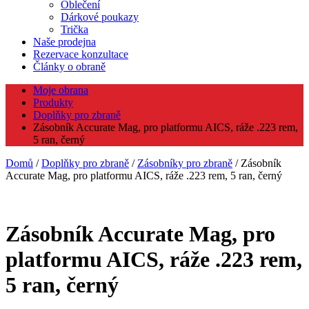
Oblečení
Dárkové poukazy
Trička
Naše prodejna
Rezervace konzultace
Články o obraně
Moje obrana
Produkty
Doplňky pro zbraně
Zásobník Accurate Mag, pro platformu AICS, ráže .223 rem,
5 ran, černý
Domů
/
Doplňky pro zbraně
/
Zásobníky pro zbraně
/ Zásobník
Accurate Mag, pro platformu AICS, ráže .223 rem, 5 ran, černý
Zásobník Accurate Mag, pro
platformu AICS, ráže .223 rem,
5 ran, černý