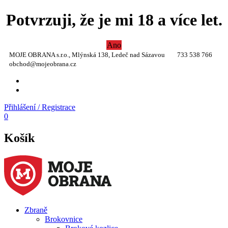
Potvrzuji, že je mi 18 a více let.
Ano
MOJE OBRANA s.r.o., Mlýnská 138, Ledeč nad Sázavou
733 538 766
obchod@mojeobrana.cz
YT
TW
Přihlášení / Registrace
0
Košík
Zbraně
Brokovnice