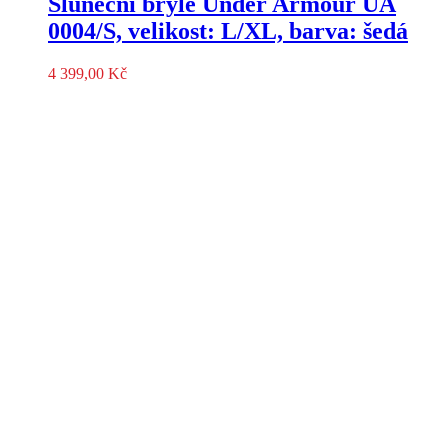
Sluneční brýle Under Armour UA
0004/S, velikost: L/XL, barva: šedá
4 399,00
Kč