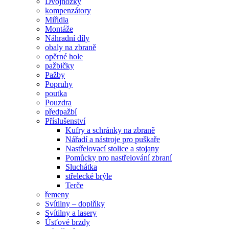
Dvojnožky
kompenzátory
Miřidla
Montáže
Náhradní díly
obaly na zbraně
opěrné hole
pažbičky
Pažby
Popruhy
poutka
Pouzdra
předpažbí
Příslušenství
Kufry a schránky na zbraně
Nářadí a nástroje pro puškaře
Nastřelovací stolice a stojany
Pomůcky pro nastřelování zbraní
Sluchátka
střelecké brýle
Terče
řemeny
Svítilny – doplňky
Svítilny a lasery
Úsťové brzdy