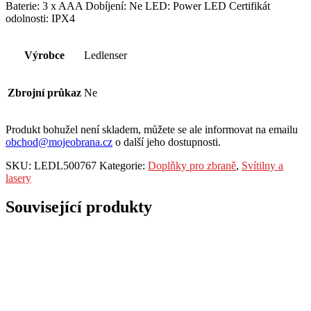
Baterie: 3 x AAA Dobíjení: Ne LED: Power LED Certifikát
odolnosti: IPX4
Výrobce
Ledlenser
Zbrojní průkaz
Ne
Produkt bohužel není skladem, můžete se ale informovat na emailu
obchod@mojeobrana.cz
o další jeho dostupnosti.
SKU:
LEDL500767
Kategorie:
Doplňky pro zbraně
,
Svítilny a
lasery
Související produkty