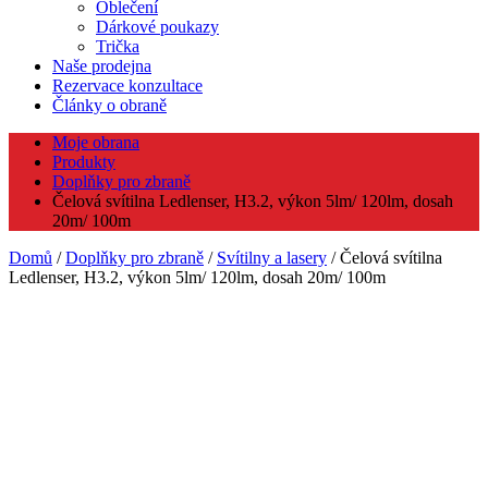
Oblečení
Dárkové poukazy
Trička
Naše prodejna
Rezervace konzultace
Články o obraně
Moje obrana
Produkty
Doplňky pro zbraně
Čelová svítilna Ledlenser, H3.2, výkon 5lm/ 120lm, dosah
20m/ 100m
Domů
/
Doplňky pro zbraně
/
Svítilny a lasery
/ Čelová svítilna
Ledlenser, H3.2, výkon 5lm/ 120lm, dosah 20m/ 100m