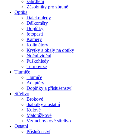
zahrdlení
Zásobníky pro zbraně
Optika
Dalekohledy
Dálkoměry
Doplňky
fotopasti
Kamery
Kolimátory
Krytky a obaly na optiky
Noční vidění
Puškohledy
Termovize
Tlumiče
Tlumiče
Adaptéry
Doplňky a příslušenství
Střelivo
Brokové
diabolky a ostatní
Kulové
Malorážkové
Vzduchovkové střelivo
Ostatní
Příslušenství