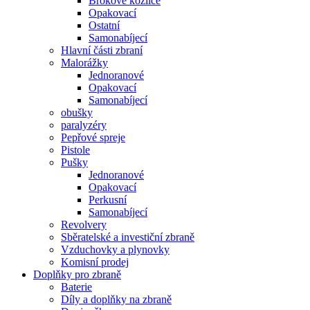
Brokové kozlice
Opakovací
Ostatní
Samonabíjecí
Hlavní části zbraní
Malorážky
Jednoranové
Opakovací
Samonabíjecí
obušky
paralyzéry
Pepřové spreje
Pistole
Pušky
Jednoranové
Opakovací
Perkusní
Samonabíjecí
Revolvery
Sběratelské a investiční zbraně
Vzduchovky a plynovky
Komisní prodej
Doplňky pro zbraně
Baterie
Díly a doplňky na zbraně