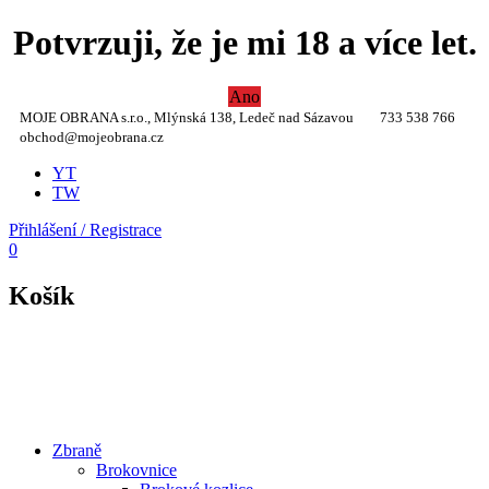
Potvrzuji, že je mi 18 a více let.
Ano
MOJE OBRANA s.r.o., Mlýnská 138, Ledeč nad Sázavou
733 538 766
obchod@mojeobrana.cz
YT
TW
Přihlášení / Registrace
0
Košík
Zbraně
Brokovnice