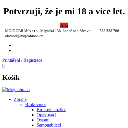
Potvrzuji, že je mi 18 a více let.
Ano
MOJE OBRANA s.r.o., Mlýnská 138, Ledeč nad Sázavou
733 538 766
obchod@mojeobrana.cz
YT
TW
Přihlášení / Registrace
0
Košík
Zbraně
Brokovnice
Brokové kozlice
Opakovací
Ostatní
Samonabíjecí