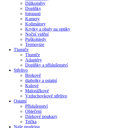
Dálkoměry
Doplňky
fotopasti
Kamery
Kolimátory
Krytky a obaly na optiky
Noční vidění
Puškohledy
Termovize
Tlumiče
Tlumiče
Adaptéry
Doplňky a příslušenství
Střelivo
Brokové
diabolky a ostatní
Kulové
Malorážkové
Vzduchovkové střelivo
Ostatní
Příslušenství
Oblečení
Dárkové poukazy
Trička
Naše prodejna