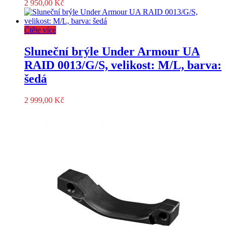
2 950,00
Kč
Čtěte více
Sluneční brýle Under Armour UA
RAID 0013/G/S, velikost: M/L, barva:
šedá
2 999,00
Kč