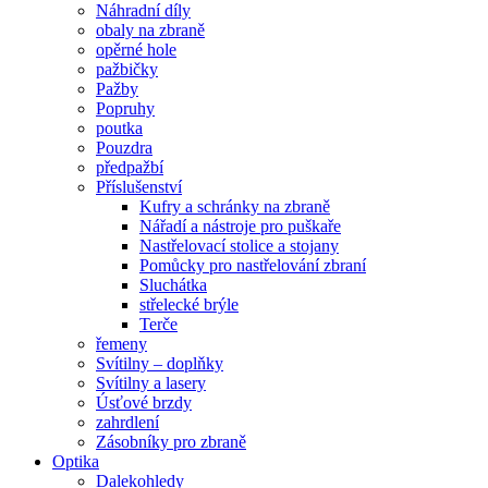
Náhradní díly
obaly na zbraně
opěrné hole
pažbičky
Pažby
Popruhy
poutka
Pouzdra
předpažbí
Příslušenství
Kufry a schránky na zbraně
Nářadí a nástroje pro puškaře
Nastřelovací stolice a stojany
Pomůcky pro nastřelování zbraní
Sluchátka
střelecké brýle
Terče
řemeny
Svítilny – doplňky
Svítilny a lasery
Úsťové brzdy
zahrdlení
Zásobníky pro zbraně
Optika
Dalekohledy