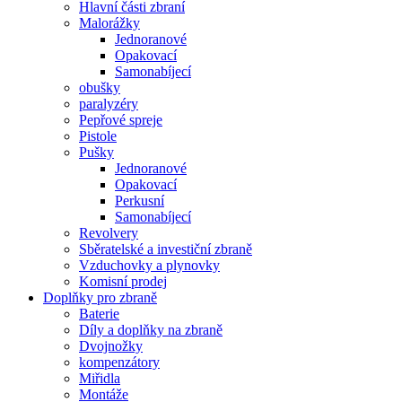
Hlavní části zbraní
Malorážky
Jednoranové
Opakovací
Samonabíjecí
obušky
paralyzéry
Pepřové spreje
Pistole
Pušky
Jednoranové
Opakovací
Perkusní
Samonabíjecí
Revolvery
Sběratelské a investiční zbraně
Vzduchovky a plynovky
Komisní prodej
Doplňky pro zbraně
Baterie
Díly a doplňky na zbraně
Dvojnožky
kompenzátory
Miřidla
Montáže