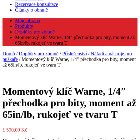
Rezervace konzultace
Články o obraně
Moje obrana
Produkty
Doplňky pro zbraně
Momentový klíč Warne, 1/4″ přechodka pro bity, moment až
65in/lb, rukojeť ve tvaru T
Domů
/
Doplňky pro zbraně
/
Příslušenství
/
Nářadí a nástroje pro
puškaře
/ Momentový klíč Warne, 1/4″ přechodka pro bity, moment
až 65in/lb, rukojeť ve tvaru T
Momentový klíč Warne, 1/4″
přechodka pro bity, moment až
65in/lb, rukojeť ve tvaru T
1 590,00
Kč