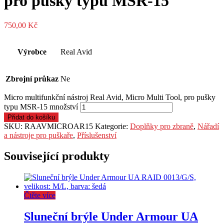
pro pušky typu MSR-15
750,00
Kč
Výrobce
Real Avid
Zbrojní průkaz
Ne
Micro multifunkční nástroj Real Avid, Micro Multi Tool, pro pušky
typu MSR-15 množství
Přidat do košíku
SKU:
RAAVMICROAR15
Kategorie:
Doplňky pro zbraně
,
Nářadí
a nástroje pro puškaře
,
Příslušenství
Související produkty
Čtěte více
Sluneční brýle Under Armour UA