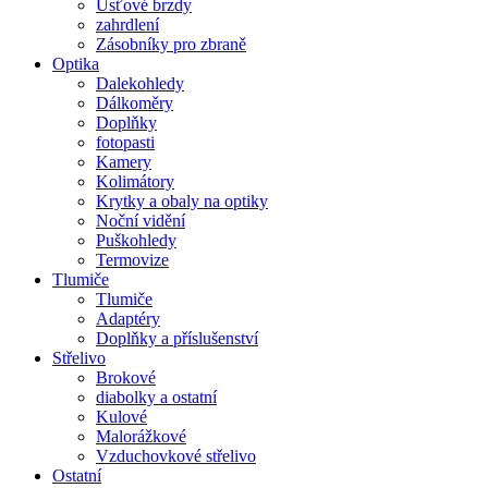
Úsťové brzdy
zahrdlení
Zásobníky pro zbraně
Optika
Dalekohledy
Dálkoměry
Doplňky
fotopasti
Kamery
Kolimátory
Krytky a obaly na optiky
Noční vidění
Puškohledy
Termovize
Tlumiče
Tlumiče
Adaptéry
Doplňky a příslušenství
Střelivo
Brokové
diabolky a ostatní
Kulové
Malorážkové
Vzduchovkové střelivo
Ostatní