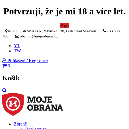
Potvrzuji, že je mi 18 a více let.
Ano
MOJE OBRANA s.r.o., Mlýnská 138, Ledeč nad Sázavou
733 538
766
obchod@mojeobrana.cz
YT
TW
Přihlášení / Registrace
0
Košík
Zbraně