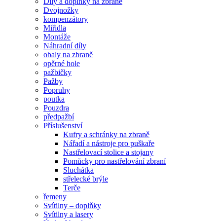
Díly a doplňky na zbraně
Dvojnožky
kompenzátory
Miřidla
Montáže
Náhradní díly
obaly na zbraně
opěrné hole
pažbičky
Pažby
Popruhy
poutka
Pouzdra
předpažbí
Příslušenství
Kufry a schránky na zbraně
Nářadí a nástroje pro puškaře
Nastřelovací stolice a stojany
Pomůcky pro nastřelování zbraní
Sluchátka
střelecké brýle
Terče
řemeny
Svítilny – doplňky
Svítilny a lasery