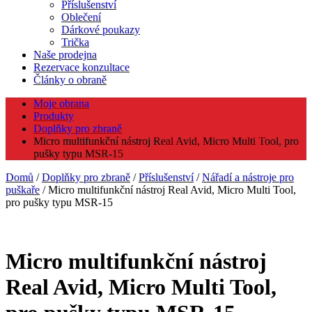
Příslušenství
Oblečení
Dárkové poukazy
Trička
Naše prodejna
Rezervace konzultace
Články o obraně
Moje obrana
Produkty
Doplňky pro zbraně
Micro multifunkční nástroj Real Avid, Micro Multi Tool, pro
pušky typu MSR-15
Domů
/
Doplňky pro zbraně
/
Příslušenství
/
Nářadí a nástroje pro
puškaře
/ Micro multifunkční nástroj Real Avid, Micro Multi Tool,
pro pušky typu MSR-15
Micro multifunkční nástroj
Real Avid, Micro Multi Tool,