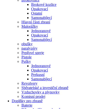
Brokovnice
Brokové kozlice
Opakovací
Ostatní
Samonabíjecí
Hlavní části zbraní
Malorážky
Jednoranové
Opakovací
Samonabíjecí
obušky
paralyzéry
Pepřové spreje
Pistole
Pušky
Jednoranové
Opakovací
Perkusní
Samonabíjecí
Revolvery
Sběratelské a investiční zbraně
Vzduchovky a plynovky
Komisní prodej
Doplňky pro zbraně
Baterie