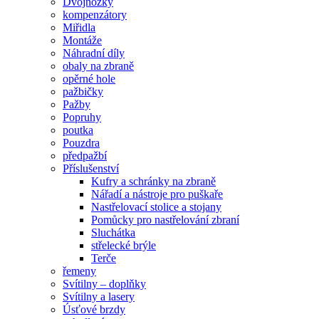
Dvojnožky
kompenzátory
Miřidla
Montáže
Náhradní díly
obaly na zbraně
opěrné hole
pažbičky
Pažby
Popruhy
poutka
Pouzdra
předpažbí
Příslušenství
Kufry a schránky na zbraně
Nářadí a nástroje pro puškaře
Nastřelovací stolice a stojany
Pomůcky pro nastřelování zbraní
Sluchátka
střelecké brýle
Terče
řemeny
Svítilny – doplňky
Svítilny a lasery
Úsťové brzdy