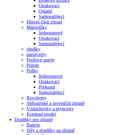
Brokové kozlice
Opakovací
Ostatní
Samonabíjecí
Hlavní části zbraní
Malorážky
Jednoranové
Opakovací
Samonabíjecí
obušky
paralyzéry
Pepřové spreje
Pistole
Pušky
Jednoranové
Opakovací
Perkusní
Samonabíjecí
Revolvery
Sběratelské a investiční zbraně
Vzduchovky a plynovky
Komisní prodej
Doplňky pro zbraně
Baterie
Díly a doplňky na zbraně