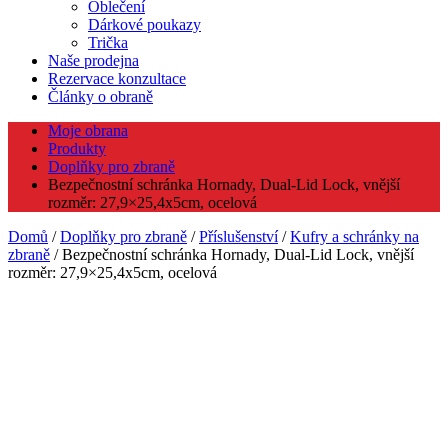
Oblečení
Dárkové poukazy
Trička
Naše prodejna
Rezervace konzultace
Články o obraně
Moje obrana
Produkty
Doplňky pro zbraně
Bezpečnostní schránka Hornady, Dual-Lid Lock, vnější
rozměr: 27,9×25,4x5cm, ocelová
Domů
/
Doplňky pro zbraně
/
Příslušenství
/
Kufry a schránky na
zbraně
/ Bezpečnostní schránka Hornady, Dual-Lid Lock, vnější
rozměr: 27,9×25,4x5cm, ocelová