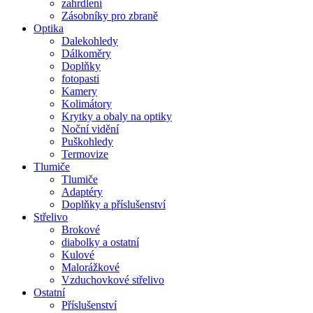
zahrdlení
Zásobníky pro zbraně
Optika
Dalekohledy
Dálkoměry
Doplňky
fotopasti
Kamery
Kolimátory
Krytky a obaly na optiky
Noční vidění
Puškohledy
Termovize
Tlumiče
Tlumiče
Adaptéry
Doplňky a příslušenství
Střelivo
Brokové
diabolky a ostatní
Kulové
Malorážkové
Vzduchovkové střelivo
Ostatní
Příslušenství