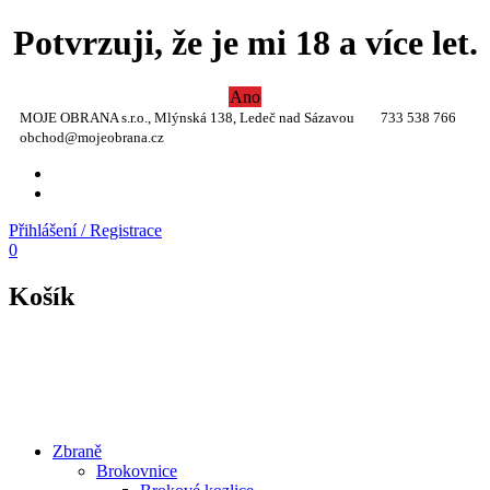
Potvrzuji, že je mi 18 a více let.
Ano
MOJE OBRANA s.r.o., Mlýnská 138, Ledeč nad Sázavou
733 538 766
obchod@mojeobrana.cz
YT
TW
Přihlášení / Registrace
0
Košík
Zbraně
Brokovnice