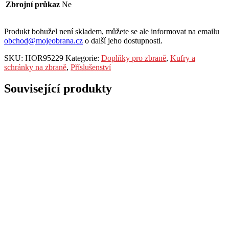
Zbrojní průkaz
Ne
Produkt bohužel není skladem, můžete se ale informovat na emailu
obchod@mojeobrana.cz
o další jeho dostupnosti.
SKU:
HOR95229
Kategorie:
Doplňky pro zbraně
,
Kufry a
schránky na zbraně
,
Příslušenství
Související produkty