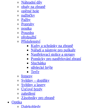
Náhradní díly
obaly na zbraně
opěrné hole
pažbičky
Pažby
Popruhy
poutka
Pouzdra
předpažbí
Příslušenství
Kufry a schránky na zbraně
Nářadí a nástroje pro puškaře
Nastřelovací stolice a stojany
Pomůcky pro nastřelování zbraní
Sluchátka
střelecké brýle
Terče
řemeny
Svítilny – doplňky
Svítilny a lasery
Úsťové brzdy
zahrdlení
Zásobníky pro zbraně
Optika
Dalekohledy