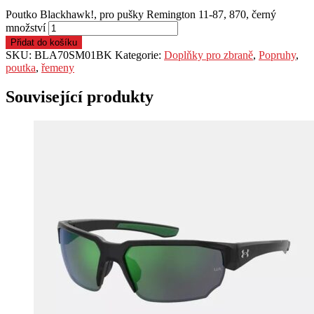
Poutko Blackhawk!, pro pušky Remington 11-87, 870, černý
množství
Přidat do košíku
SKU:
BLA70SM01BK
Kategorie:
Doplňky pro zbraně
,
Popruhy
,
poutka
,
řemeny
Související produkty