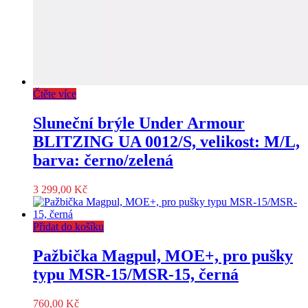
Čtěte více
Sluneční brýle Under Armour
BLITZING UA 0012/S, velikost: M/L,
barva: černo/zelená
3 299,00
Kč
Přidat do košíku
Pažbička Magpul, MOE+, pro pušky
typu MSR-15/MSR-15, černá
760,00
Kč