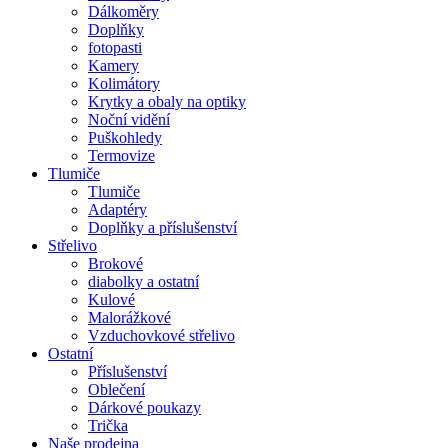
Dálkoměry
Doplňky
fotopasti
Kamery
Kolimátory
Krytky a obaly na optiky
Noční vidění
Puškohledy
Termovize
Tlumiče
Tlumiče
Adaptéry
Doplňky a příslušenství
Střelivo
Brokové
diabolky a ostatní
Kulové
Malorážkové
Vzduchovkové střelivo
Ostatní
Příslušenství
Oblečení
Dárkové poukazy
Trička
Naše prodejna