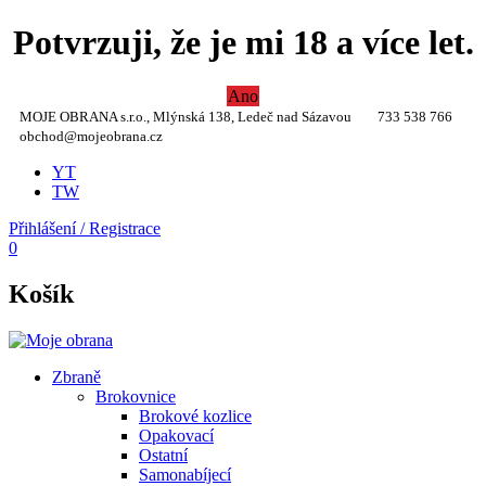
Potvrzuji, že je mi 18 a více let.
Ano
MOJE OBRANA s.r.o., Mlýnská 138, Ledeč nad Sázavou
733 538 766
obchod@mojeobrana.cz
YT
TW
Přihlášení / Registrace
0
Košík
Zbraně
Brokovnice
Brokové kozlice
Opakovací
Ostatní
Samonabíjecí