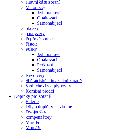
Hlavní části zbraní
Malorážky
Jednoranové
Opakovací
Samonabíjecí
obušky
paralyzéry
Pepřové spreje
Pistole
Pušky
Jednoranové
Opakovací
Perkusní
Samonabíjecí
Revolvery
Sběratelské a investiční zbraně
Vzduchovky a plynovky
Komisní prodej
Doplňky pro zbraně
Baterie
Díly a doplňky na zbraně
Dvojnožky
kompenzátory
Miřidla
Montáže