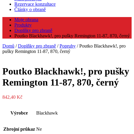
Rezervace konzultace
Články o obraně
Moje obrana
Produkty
Doplňky pro zbraně
Poutko Blackhawk!, pro pušky Remington 11-87, 870, černý
Domů
/
Doplňky pro zbraně
/
Popruhy
/ Poutko Blackhawk!, pro
pušky Remington 11-87, 870, černý
Poutko Blackhawk!, pro pušky
Remington 11-87, 870, černý
842,40
Kč
Výrobce
Blackhawk
Zbrojní průkaz
Ne