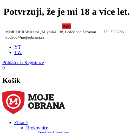
Potvrzuji, že je mi 18 a více let.
Ano
MOJE OBRANA s.r.o., Mlýnská 138, Ledeč nad Sázavou
733 538 766
obchod@mojeobrana.cz
YT
TW
Přihlášení / Registrace
0
Košík
Zbraně
Brokovnice