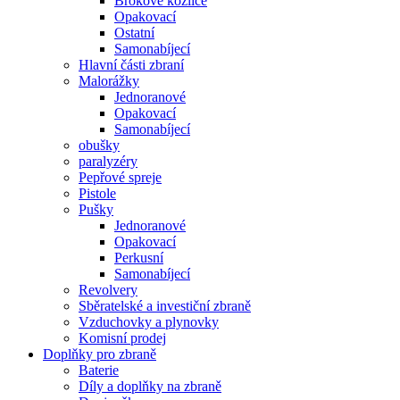
Brokové kozlice
Opakovací
Ostatní
Samonabíjecí
Hlavní části zbraní
Malorážky
Jednoranové
Opakovací
Samonabíjecí
obušky
paralyzéry
Pepřové spreje
Pistole
Pušky
Jednoranové
Opakovací
Perkusní
Samonabíjecí
Revolvery
Sběratelské a investiční zbraně
Vzduchovky a plynovky
Komisní prodej
Doplňky pro zbraně
Baterie
Díly a doplňky na zbraně