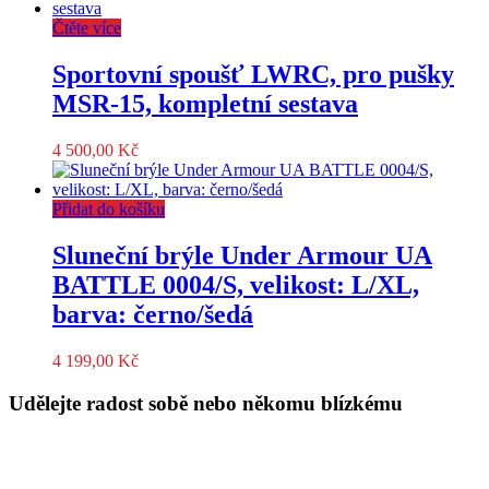
Čtěte více
Sportovní spoušť LWRC, pro pušky
MSR-15, kompletní sestava
4 500,00
Kč
Přidat do košíku
Sluneční brýle Under Armour UA
BATTLE 0004/S, velikost: L/XL,
barva: černo/šedá
4 199,00
Kč
Udělejte radost sobě nebo někomu blízkému