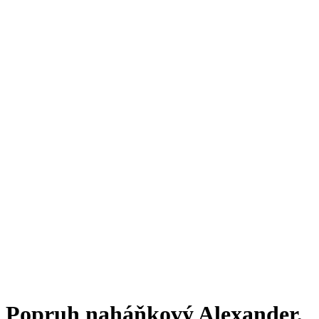
Popruh naháňkový Alexander,