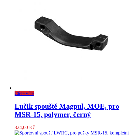
Čtěte více
Lučík spouště Magpul, MOE, pro
MSR-15, polymer, černý
324,00
Kč