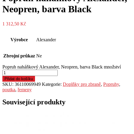
Neopren, barva Black
1 312,50
Kč
Výrobce
Alexander
Zbrojní průkaz
Ne
Popruh naháňkový Alexander, Neopren, barva Black množství
Přidat do košíku
SKU:
36110069949
Kategorie:
Doplňky pro zbraně
,
Popruhy
,
poutka
,
řemeny
Související produkty