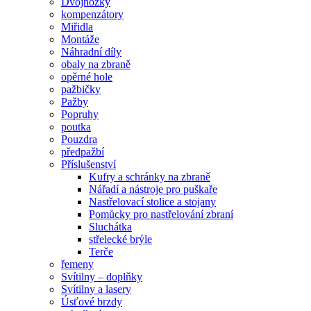
Dvojnožky
kompenzátory
Miřidla
Montáže
Náhradní díly
obaly na zbraně
opěrné hole
pažbičky
Pažby
Popruhy
poutka
Pouzdra
předpažbí
Příslušenství
Kufry a schránky na zbraně
Nářadí a nástroje pro puškaře
Nastřelovací stolice a stojany
Pomůcky pro nastřelování zbraní
Sluchátka
střelecké brýle
Terče
řemeny
Svítilny – doplňky
Svítilny a lasery
Úsťové brzdy