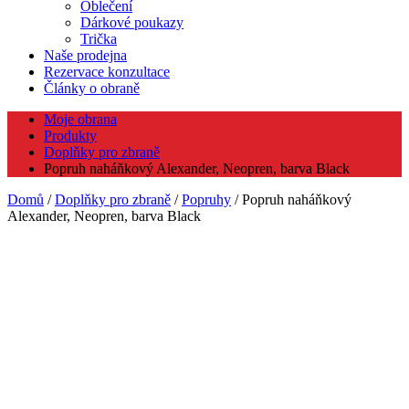
Oblečení
Dárkové poukazy
Trička
Naše prodejna
Rezervace konzultace
Články o obraně
Moje obrana
Produkty
Doplňky pro zbraně
Popruh naháňkový Alexander, Neopren, barva Black
Domů
/
Doplňky pro zbraně
/
Popruhy
/ Popruh naháňkový
Alexander, Neopren, barva Black