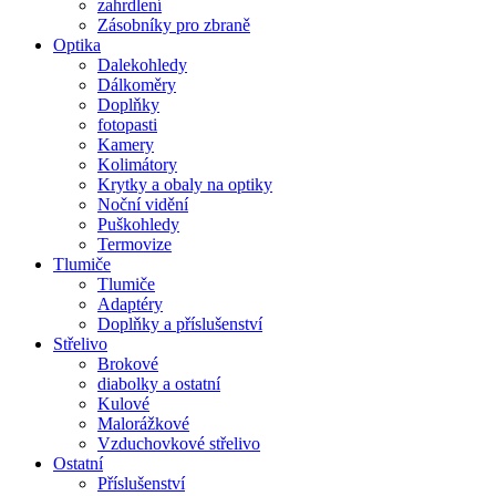
zahrdlení
Zásobníky pro zbraně
Optika
Dalekohledy
Dálkoměry
Doplňky
fotopasti
Kamery
Kolimátory
Krytky a obaly na optiky
Noční vidění
Puškohledy
Termovize
Tlumiče
Tlumiče
Adaptéry
Doplňky a příslušenství
Střelivo
Brokové
diabolky a ostatní
Kulové
Malorážkové
Vzduchovkové střelivo
Ostatní
Příslušenství