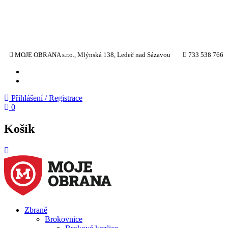
MOJE OBRANA s.r.o., Mlýnská 138, Ledeč nad Sázavou
733 538 766
YT
TW
Přihlášení / Registrace
0
Košík
Zbraně
Brokovnice