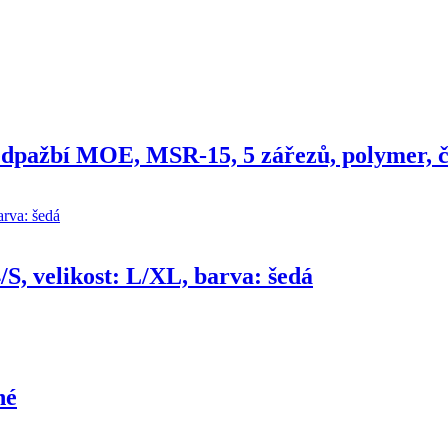
edpažbí MOE, MSR-15, 5 zářezů, polymer, 
, velikost: L/XL, barva: šedá
né