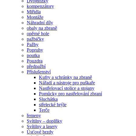
Dvojnožky
kompenzátory
Miřidla
Montáže
Náhradní díly
obaly na zbraně
opěrné hole
pažbičky
Pažby
Popruhy
poutka
Pouzdra
předpažbí
Příslušenství
Kufry a schránky na zbraně
Nářadí a nástroje pro puškaře
Nastřelovací stolice a stojany
Pomůcky pro nastřelování zbraní
Sluchátka
střelecké brýle
Terče
řemeny
Svítilny – doplňky
Svítilny a lasery
Úsťové brzdy