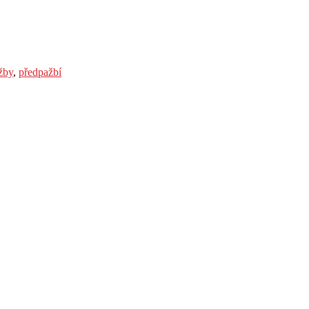
žby
,
předpažbí