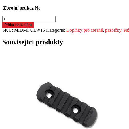
Zbrojní průkaz
Ne
Předpažbí
Midwest
Přidat do košíku
Indurstries,
SKU:
MIDMI-ULW15
Kategorie:
Doplňky pro zbraně
,
pažbičky
,
Pa
UltraLight,
MLOK,
Související produkty
pro
MSR/AR15,
délka
15",
černé
množství