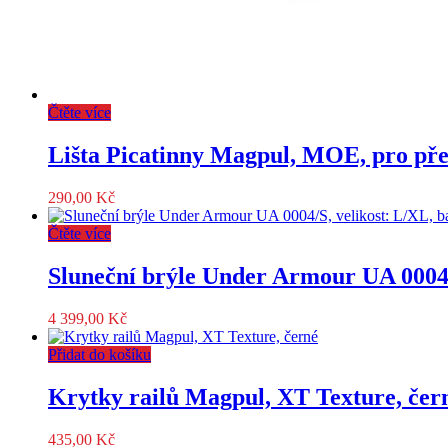
Čtěte více
Lišta Picatinny Magpul, MOE, pro př
290,00
Kč
Čtěte více
Sluneční brýle Under Armour UA 0004/S
4 399,00
Kč
Přidat do košíku
Krytky railů Magpul, XT Texture, čer
435,00
Kč