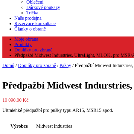
Oblečení
Dárkové poukazy
Trička
Naše prodejna
Rezervace konzultace
Články o obraně
Moje obrana
Produkty
Doplňky pro zbraně
Předpažbí Midwest Indurstries, UltraLight, MLOK, pro MSR/A
Domů
/
Doplňky pro zbraně
/
Pažby
/ Předpažbí Midwest Indurstrie
Předpažbí Midwest Indurstries
10 090,00
Kč
Ultralehké předpažbí pro pušky typu AR15, MSR15 apod.
Výrobce
Midwest Industries