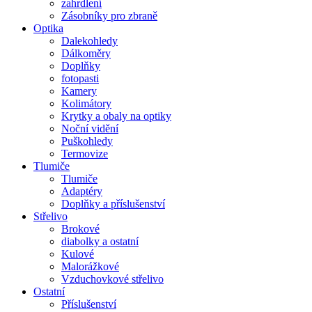
zahrdlení
Zásobníky pro zbraně
Optika
Dalekohledy
Dálkoměry
Doplňky
fotopasti
Kamery
Kolimátory
Krytky a obaly na optiky
Noční vidění
Puškohledy
Termovize
Tlumiče
Tlumiče
Adaptéry
Doplňky a příslušenství
Střelivo
Brokové
diabolky a ostatní
Kulové
Malorážkové
Vzduchovkové střelivo
Ostatní
Příslušenství