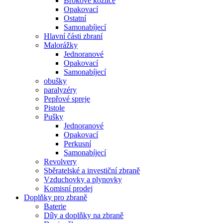
Brokové kozlice
Opakovací
Ostatní
Samonabíjecí
Hlavní části zbraní
Malorážky
Jednoranové
Opakovací
Samonabíjecí
obušky
paralyzéry
Pepřové spreje
Pistole
Pušky
Jednoranové
Opakovací
Perkusní
Samonabíjecí
Revolvery
Sběratelské a investiční zbraně
Vzduchovky a plynovky
Komisní prodej
Doplňky pro zbraně
Baterie
Díly a doplňky na zbraně