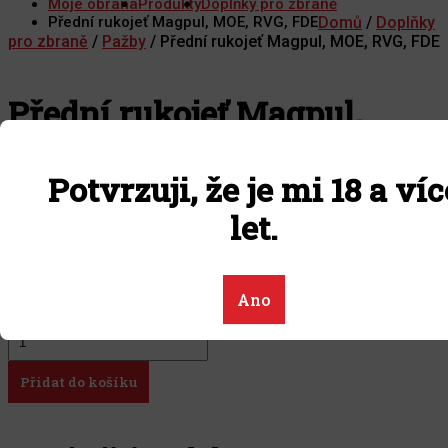
Moje obrana
Produkty
Doplňky pro zbraně
Přední rukojeť Magpul, MOE, RVG, FDE
Domů
/
Doplňky
pro zbraně
/
Pažby
/ Přední rukojeť Magpul, MOE, RVG, FDE
Přední rukojeť Magpul,
MOE, RVG, FDE
Potvrzuji, že je mi 18 a víc
let.
820,00
Kč
Výrobce
Magpul
Zbrojní průkaz
Ne
Ano
Přední rukojeť Magpul, MOE, RVG, FDE množství
Přidat do košíku