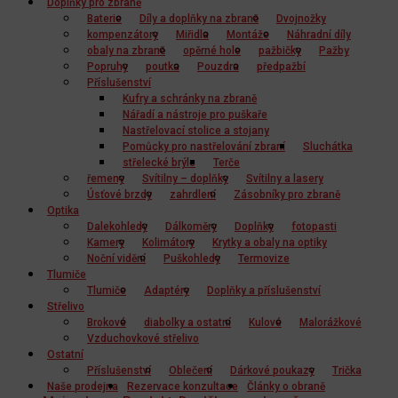
Doplňky pro zbraně
Baterie
Díly a doplňky na zbraně
Dvojnožky
kompenzátory
Miřidla
Montáže
Náhradní díly
obaly na zbraně
opěrné hole
pažbičky
Pažby
Popruhy
poutka
Pouzdra
předpažbí
Příslušenství
Kufry a schránky na zbraně
Nářadí a nástroje pro puškaře
Nastřelovací stolice a stojany
Pomůcky pro nastřelování zbraní
Sluchátka
střelecké brýle
Terče
řemeny
Svítilny – doplňky
Svítilny a lasery
Úsťové brzdy
zahrdlení
Zásobníky pro zbraně
Optika
Dalekohledy
Dálkoměry
Doplňky
fotopasti
Kamery
Kolimátory
Krytky a obaly na optiky
Noční vidění
Puškohledy
Termovize
Tlumiče
Tlumiče
Adaptéry
Doplňky a příslušenství
Střelivo
Brokové
diabolky a ostatní
Kulové
Malorážkové
Vzduchovkové střelivo
Ostatní
Příslušenství
Oblečení
Dárkové poukazy
Trička
Naše prodejna
Rezervace konzultace
Články o obraně