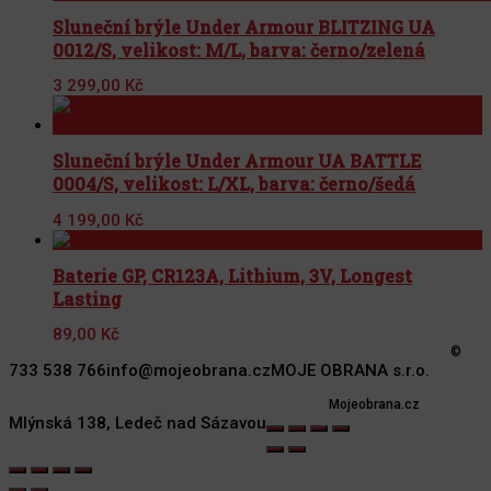
Sluneční brýle Under Armour BLITZING UA
0012/S, velikost: M/L, barva: černo/zelená
3 299,00
Kč
Sluneční brýle Under Armour UA BATTLE
0004/S, velikost: L/XL, barva: černo/šedá
4 199,00
Kč
Baterie GP, CR123A, Lithium, 3V, Longest
Lasting
89,00
Kč
©
733 538 766
info@mojeobrana.cz
MOJE OBRANA s.r.o.
Mojeobrana.cz
Mlýnská 138, Ledeč nad Sázavou