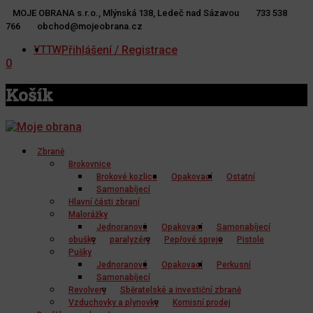
MOJE OBRANA s.r.o., Mlýnská 138, Ledeč nad Sázavou
733 538
766
obchod@mojeobrana.cz
YT
TW
Přihlášení / Registrace
0
Košík
Zbraně
Brokovnice
Brokové kozlice
Opakovací
Ostatní
Samonabíjecí
Hlavní části zbraní
Malorážky
Jednoranové
Opakovací
Samonabíjecí
obušky
paralyzéry
Pepřové spreje
Pistole
Pušky
Jednoranové
Opakovací
Perkusní
Samonabíjecí
Revolvery
Sběratelské a investiční zbraně
Vzduchovky a plynovky
Komisní prodej