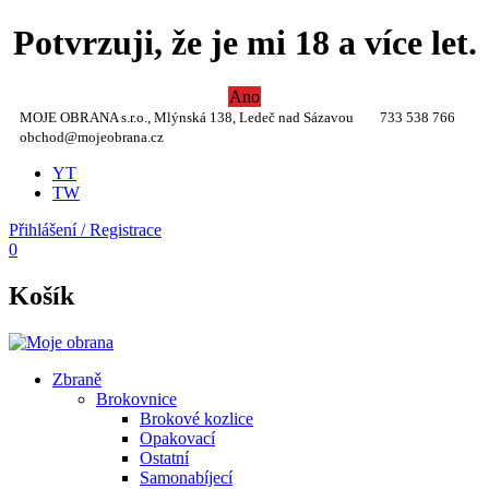
Potvrzuji, že je mi 18 a více let.
Ano
MOJE OBRANA s.r.o., Mlýnská 138, Ledeč nad Sázavou
733 538 766
obchod@mojeobrana.cz
YT
TW
Přihlášení / Registrace
0
Košík
Zbraně
Brokovnice
Brokové kozlice
Opakovací
Ostatní
Samonabíjecí