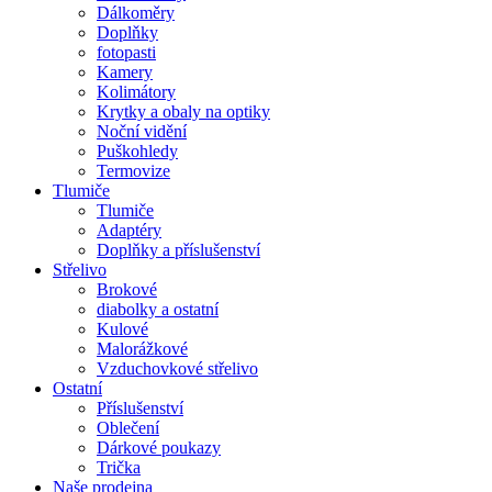
Dálkoměry
Doplňky
fotopasti
Kamery
Kolimátory
Krytky a obaly na optiky
Noční vidění
Puškohledy
Termovize
Tlumiče
Tlumiče
Adaptéry
Doplňky a příslušenství
Střelivo
Brokové
diabolky a ostatní
Kulové
Malorážkové
Vzduchovkové střelivo
Ostatní
Příslušenství
Oblečení
Dárkové poukazy
Trička
Naše prodejna