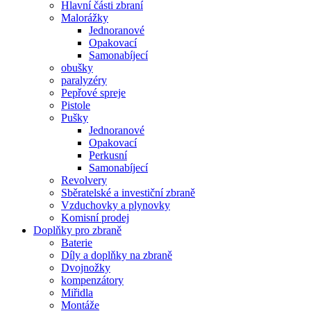
Hlavní části zbraní
Malorážky
Jednoranové
Opakovací
Samonabíjecí
obušky
paralyzéry
Pepřové spreje
Pistole
Pušky
Jednoranové
Opakovací
Perkusní
Samonabíjecí
Revolvery
Sběratelské a investiční zbraně
Vzduchovky a plynovky
Komisní prodej
Doplňky pro zbraně
Baterie
Díly a doplňky na zbraně
Dvojnožky
kompenzátory
Miřidla
Montáže