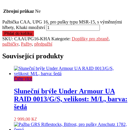
Zbrojní průkaz
Ne
Pažbička CAA, UPG 16, pro pušky typu MSR-15, s výměnnými
hřbety, Khaki množství
Přidat do košíku
SKU:
CAAUPG16-KHA
Kategorie:
Doplňky pro zbraně
,
pažbičky
,
Pažby
,
předpažbí
Související produkty
Čtěte více
Sluneční brýle Under Armour UA
RAID 0013/G/S, velikost: M/L, barva:
šedá
2 999,00
Kč