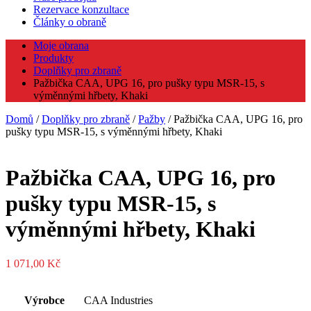
Rezervace konzultace
Články o obraně
Moje obrana
Produkty
Doplňky pro zbraně
Pažbička CAA, UPG 16, pro pušky typu MSR-15, s
výměnnými hřbety, Khaki
Domů
/
Doplňky pro zbraně
/
Pažby
/ Pažbička CAA, UPG 16, pro
pušky typu MSR-15, s výměnnými hřbety, Khaki
Pažbička CAA, UPG 16, pro
pušky typu MSR-15, s
výměnnými hřbety, Khaki
1 071,00
Kč
Výrobce
CAA Industries