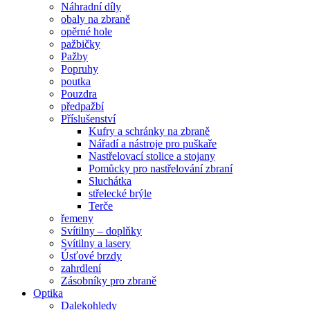
Náhradní díly
obaly na zbraně
opěrné hole
pažbičky
Pažby
Popruhy
poutka
Pouzdra
předpažbí
Příslušenství
Kufry a schránky na zbraně
Nářadí a nástroje pro puškaře
Nastřelovací stolice a stojany
Pomůcky pro nastřelování zbraní
Sluchátka
střelecké brýle
Terče
řemeny
Svítilny – doplňky
Svítilny a lasery
Úsťové brzdy
zahrdlení
Zásobníky pro zbraně
Optika
Dalekohledy