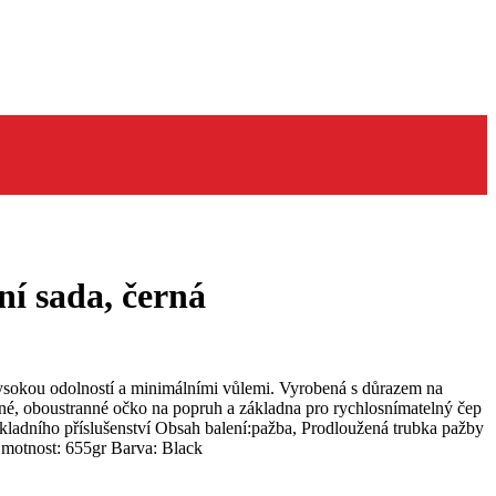
í sada, černá
sokou odolností a minimálními vůlemi. Vyrobená s důrazem na
ované, oboustranné očko na popruh a základna pro rychlosnímatelný čep
ákladního příslušenství Obsah balení:pažba, Prodloužená trubka pažby
Hmotnost: 655gr Barva: Black