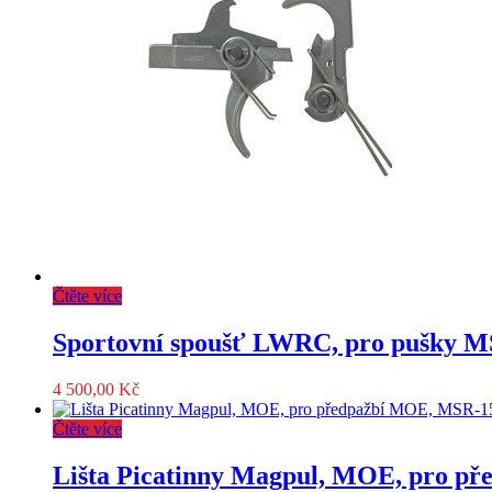
Čtěte více
Sportovní spoušť LWRC, pro pušky MS
4 500,00
Kč
Čtěte více
Lišta Picatinny Magpul, MOE, pro př