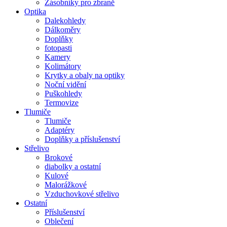
Zásobníky pro zbraně
Optika
Dalekohledy
Dálkoměry
Doplňky
fotopasti
Kamery
Kolimátory
Krytky a obaly na optiky
Noční vidění
Puškohledy
Termovize
Tlumiče
Tlumiče
Adaptéry
Doplňky a příslušenství
Střelivo
Brokové
diabolky a ostatní
Kulové
Malorážkové
Vzduchovkové střelivo
Ostatní
Příslušenství
Oblečení