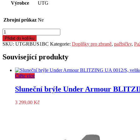
Výrobce
UTG
Zbrojní průkaz
Ne
Pažba
UTG
Přidat do košíku
PRO,
SKU:
UTGRBUS1BC
Kategorie:
Doplňky pro zbraně
,
pažbičky
,
Pa
Model
4,
Související produkty
Ops
Ready
S1,
Čtěte více
Commercial,
kompletní
sada,
Sluneční brýle Under Armour BLITZIN
černá
množství
3 299,00
Kč