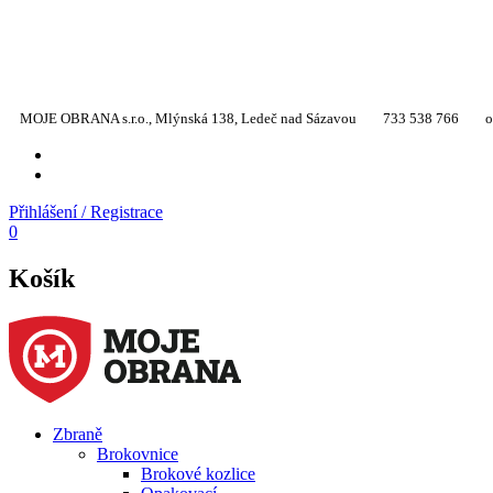
MOJE OBRANA s.r.o., Mlýnská 138, Ledeč nad Sázavou
733 538 766
o
YT
TW
Přihlášení / Registrace
0
Košík
Zbraně
Brokovnice
Brokové kozlice