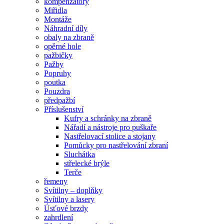
kompenzátory
Miřidla
Montáže
Náhradní díly
obaly na zbraně
opěrné hole
pažbičky
Pažby
Popruhy
poutka
Pouzdra
předpažbí
Příslušenství
Kufry a schránky na zbraně
Nářadí a nástroje pro puškaře
Nastřelovací stolice a stojany
Pomůcky pro nastřelování zbraní
Sluchátka
střelecké brýle
Terče
řemeny
Svítilny – doplňky
Svítilny a lasery
Úsťové brzdy
zahrdlení