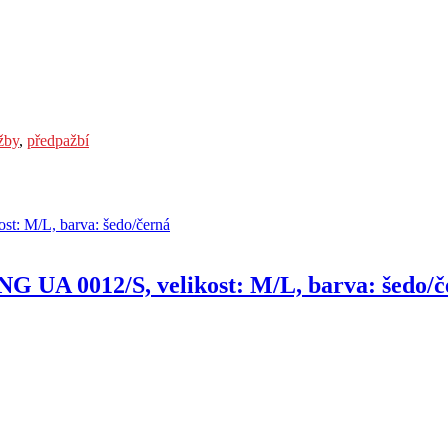
žby
,
předpažbí
G UA 0012/S, velikost: M/L, barva: šedo/č