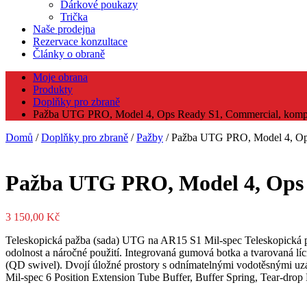
Dárkové poukazy
Trička
Naše prodejna
Rezervace konzultace
Články o obraně
Moje obrana
Produkty
Doplňky pro zbraně
Pažba UTG PRO, Model 4, Ops Ready S1, Commercial, komple
Domů
/
Doplňky pro zbraně
/
Pažby
/ Pažba UTG PRO, Model 4, Ops
Pažba UTG PRO, Model 4, Ops R
3 150,00
Kč
Teleskopická pažba (sada) UTG na AR15 S1 Mil-spec Teleskopická 
odolnost a náročné použití. Integrovaná gumová botka a tvarovaná líc
(QD swivel). Dvojí úložné prostory s odnímatelnými vodotěsnými uzáv
Mil-spec 6 Position Extension Tube Buffer, Buffer Spring, Tear-dro