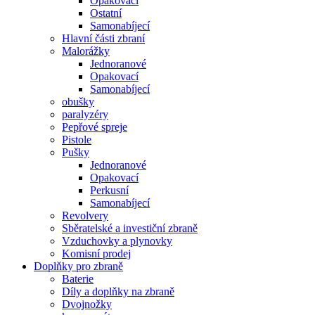
Opakovací
Ostatní
Samonabíjecí
Hlavní části zbraní
Malorážky
Jednoranové
Opakovací
Samonabíjecí
obušky
paralyzéry
Pepřové spreje
Pistole
Pušky
Jednoranové
Opakovací
Perkusní
Samonabíjecí
Revolvery
Sběratelské a investiční zbraně
Vzduchovky a plynovky
Komisní prodej
Doplňky pro zbraně
Baterie
Díly a doplňky na zbraně
Dvojnožky