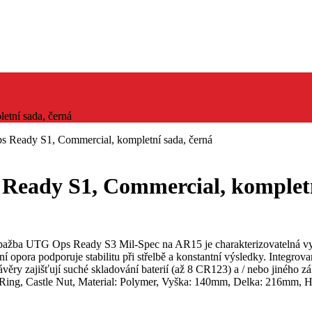
tní sada, černá
 Ready S1, Commercial, kompletní sada, černá
eady S1, Commercial, kompletn
pažba UTG Ops Ready S3 Mil-Spec na AR15 je charakterizovatelná vy
ní opora podporuje stabilitu při střelbě a konstantní výsledky. Integr
ěry zajišťují suché skladování baterií (až 8 CR123) a / nebo jiného z
p Ring, Castle Nut, Material: Polymer, Vyška: 140mm, Delka: 216mm, 