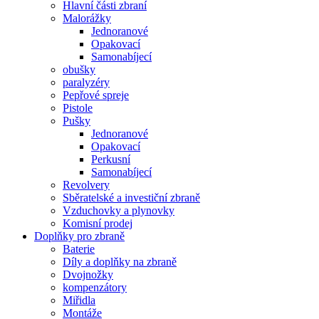
Hlavní části zbraní
Malorážky
Jednoranové
Opakovací
Samonabíjecí
obušky
paralyzéry
Pepřové spreje
Pistole
Pušky
Jednoranové
Opakovací
Perkusní
Samonabíjecí
Revolvery
Sběratelské a investiční zbraně
Vzduchovky a plynovky
Komisní prodej
Doplňky pro zbraně
Baterie
Díly a doplňky na zbraně
Dvojnožky
kompenzátory
Miřidla
Montáže