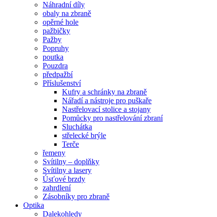
Náhradní díly
obaly na zbraně
opěrné hole
pažbičky
Pažby
Popruhy
poutka
Pouzdra
předpažbí
Příslušenství
Kufry a schránky na zbraně
Nářadí a nástroje pro puškaře
Nastřelovací stolice a stojany
Pomůcky pro nastřelování zbraní
Sluchátka
střelecké brýle
Terče
řemeny
Svítilny – doplňky
Svítilny a lasery
Úsťové brzdy
zahrdlení
Zásobníky pro zbraně
Optika
Dalekohledy