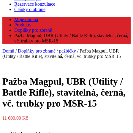
Rezervace konzultace
Články o obraně
Moje obrana
Produkty
Doplňky pro zbraně
Pažba Magpul, UBR (Utility / Battle Rifle), stavitelná, černá,
vč. trubky pro MSR-15
Domů
/
Doplňky pro zbraně
/
pažbičky
/ Pažba Magpul, UBR
(Utility / Battle Rifle), stavitelná, černá, vč. trubky pro MSR-15
Pažba Magpul, UBR (Utility /
Battle Rifle), stavitelná, černá,
vč. trubky pro MSR-15
11 600,00
Kč