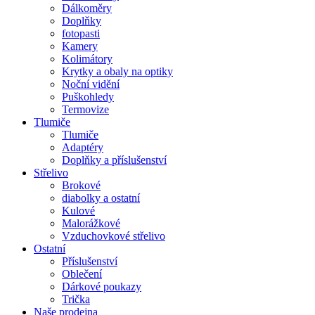
Dálkoměry
Doplňky
fotopasti
Kamery
Kolimátory
Krytky a obaly na optiky
Noční vidění
Puškohledy
Termovize
Tlumiče
Tlumiče
Adaptéry
Doplňky a příslušenství
Střelivo
Brokové
diabolky a ostatní
Kulové
Malorážkové
Vzduchovkové střelivo
Ostatní
Příslušenství
Oblečení
Dárkové poukazy
Trička
Naše prodejna