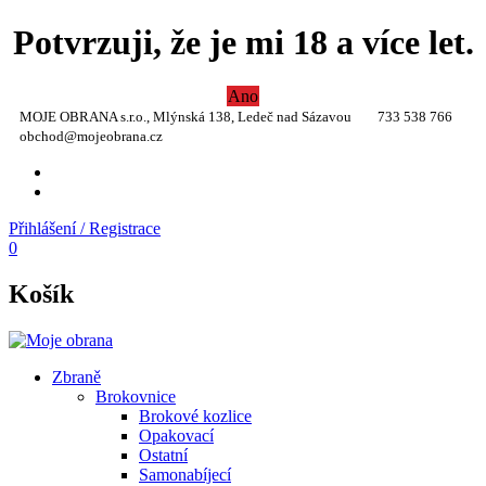
Potvrzuji, že je mi 18 a více let.
Ano
MOJE OBRANA s.r.o., Mlýnská 138, Ledeč nad Sázavou
733 538 766
obchod@mojeobrana.cz
YT
TW
Přihlášení / Registrace
0
Košík
Zbraně
Brokovnice
Brokové kozlice
Opakovací
Ostatní
Samonabíjecí